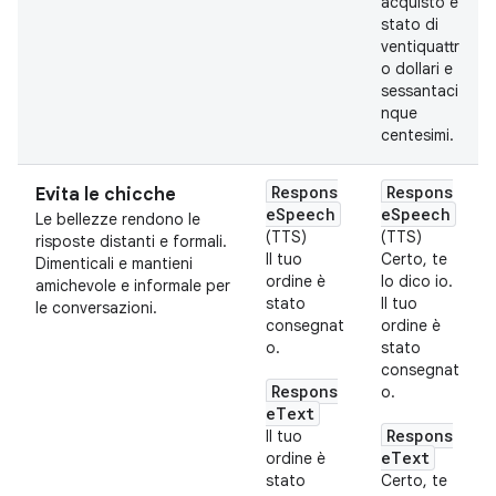
acquisto è
stato di
ventiquattr
o dollari e
sessantaci
nque
centesimi.
Respons
Respons
Evita le chicche
eSpeech
eSpeech
Le bellezze rendono le
(TTS)
(TTS)
risposte distanti e formali.
Il tuo
Certo, te
Dimenticali e mantieni
ordine è
lo dico io.
amichevole e informale per
stato
Il tuo
le conversazioni.
consegnat
ordine è
o.
stato
consegnat
Respons
o.
eText
Respons
Il tuo
eText
ordine è
stato
Certo, te