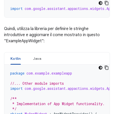
import
com.google.assistant.appactions.widgets.App
Quindi, utilizza la libreria per definire le stringhe
introduttive e aggiornare il come mostrato in questo
"ExampleAppWidget":
Kotlin
Java
package
com.example.exampleapp
//... Other module imports
import
com.google.assistant.appactions.widgets.App
/**
 * Implementation of App Widget functionality.
 */
object
MyAppWidget
:
AppWidgetProvider
()
{