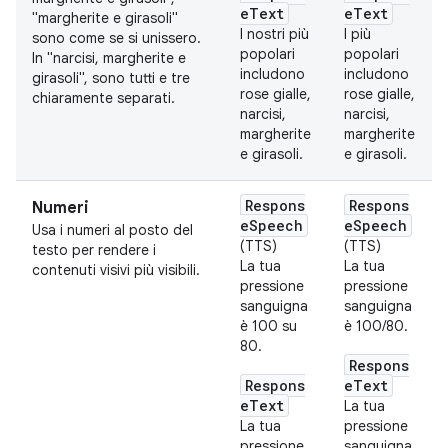
eText
eText
"margherite e girasoli"
I nostri più
I più
sono come se si unissero.
popolari
popolari
In "narcisi, margherite e
includono
includono
girasoli", sono tutti e tre
rose gialle,
rose gialle,
chiaramente separati.
narcisi,
narcisi,
margherite
margherite
e girasoli.
e girasoli.
Respons
Respons
Numeri
eSpeech
eSpeech
Usa i numeri al posto del
(TTS)
(TTS)
testo per rendere i
La tua
La tua
contenuti visivi più visibili.
pressione
pressione
sanguigna
sanguigna
è 100 su
è 100/80.
80.
Respons
Respons
eText
eText
La tua
La tua
pressione
pressione
sanguigna