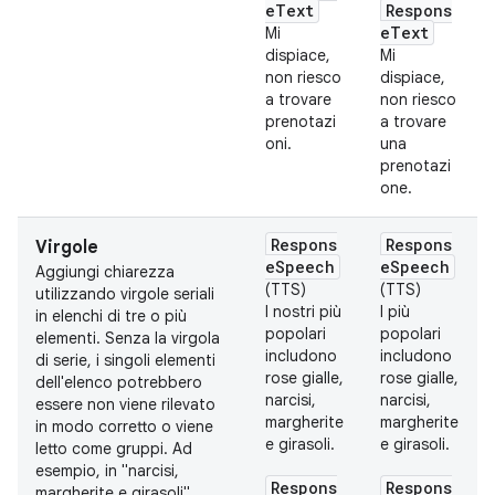
eText
Respons
eText
Mi
dispiace,
Mi
non riesco
dispiace,
a trovare
non riesco
prenotazi
a trovare
oni.
una
prenotazi
one.
Respons
Respons
Virgole
eSpeech
eSpeech
Aggiungi chiarezza
(TTS)
(TTS)
utilizzando virgole seriali
I nostri più
I più
in elenchi di tre o più
popolari
popolari
elementi. Senza la virgola
includono
includono
di serie, i singoli elementi
rose gialle,
rose gialle,
dell'elenco potrebbero
narcisi,
narcisi,
essere non viene rilevato
margherite
margherite
in modo corretto o viene
e girasoli.
e girasoli.
letto come gruppi. Ad
esempio, in "narcisi,
Respons
Respons
margherite e girasoli",