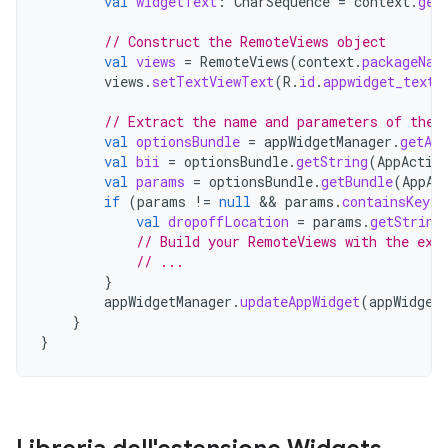
val
widgetText
:
CharSequence
=
context
.
get
// Construct the RemoteViews object
val
views
=
RemoteViews
(
context
.
packageNam
views
.
setTextViewText
(
R
.
id
.
appwidget_text
,
// Extract the name and parameters of the 
val
optionsBundle
=
appWidgetManager
.
getAp
val
bii
=
optionsBundle
.
getString
(
AppActio
val
params
=
optionsBundle
.
getBundle
(
AppAc
if
(
params
!=
null
&&
params
.
containsKey
(
"
val
dropoffLocation
=
params
.
getString
// Build your RemoteViews with the ext
// ...
}
appWidgetManager
.
updateAppWidget
(
appWidget
}
}