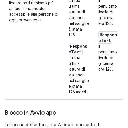
La tua
Il
lineare ha il richiamo più
ultima
penultimo
ampio, rendendolo
lettura di
livello di
accessibile alle persone di
zuccheri
glicemia
ogni provenienza.
nel sangue
era 126.
è stata
Respons
126.
eText
Respons
Il
eText
penultimo
La tua
livello di
ultima
glicemia
lettura di
era 126.
zuccheri
nel sangue
è stata
126 mg/dL.
Blocco in Avvio app
La libreria dell'estensione Widgets consente di