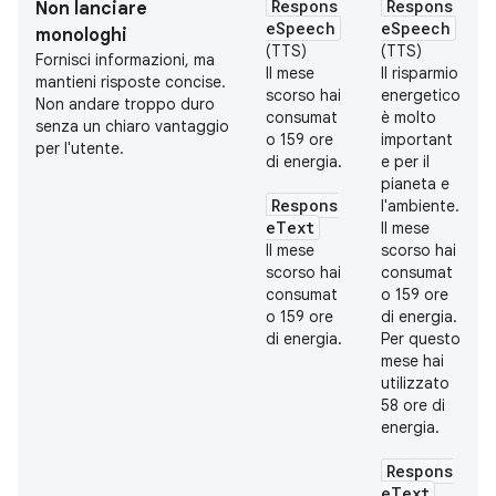
Respons
Respons
Non lanciare
eSpeech
eSpeech
monologhi
(TTS)
(TTS)
Fornisci informazioni, ma
Il mese
Il risparmio
mantieni risposte concise.
scorso hai
energetico
Non andare troppo duro
consumat
è molto
senza un chiaro vantaggio
o 159 ore
important
per l'utente.
di energia.
e per il
pianeta e
Respons
l'ambiente.
eText
Il mese
Il mese
scorso hai
scorso hai
consumat
consumat
o 159 ore
o 159 ore
di energia.
di energia.
Per questo
mese hai
utilizzato
58 ore di
energia.
Respons
eText