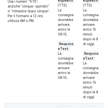
eSpeech
eSpeech
Usa i numeri: "5:15",
(TTS)
(TTS)
anziché "cinque- quindici"
La
La
o "trimestre dopo cinque".
consegna
consegna
Per il formato a 12 ore,
dovrebbe
dovrebbe
utilizza AM o PM.
arrivare
arrivare
entro le
entro 15
08:15.
minuti
dopo le 8
Respons
di oggi.
eText
Respons
La
eText
consegna
dovrebbe
La
arrivare
consegna
entro le
dovrebbe
08:15.
arrivare
entro 15
minuti
dopo le 8
di oggi.