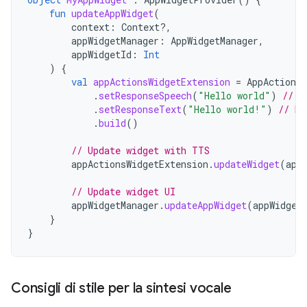
fun
updateAppWidget
(
context
:
Context?,
appWidgetManager
:
AppWidgetManager
,
appWidgetId
:
Int
)
{
val
appActionsWidgetExtension
=
AppActionsW
.
setResponseSpeech
(
"Hello world"
)
// T
.
setResponseText
(
"Hello world!"
)
// Re
.
build
()
// Update widget with TTS
appActionsWidgetExtension
.
updateWidget
(
app
// Update widget UI
appWidgetManager
.
updateAppWidget
(
appWidget
}
}
Consigli di stile per la sintesi vocale