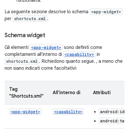
funzionalità.
La seguente sezione descrive lo schema
<app-widget>
per
shortcuts.xml
.
Schema widget
Gli elementi
<app-widget>
sono definiti come
completamenti all'interno di
<capability>
in
shortcuts.xml
. Richiedono quanto segue. , a meno che
non siano indicati come facoltativi:
Tag
All'interno di
Attributi
"Shortcuts.xml"
<app-widget>
<capability>
android:ide
android:tar