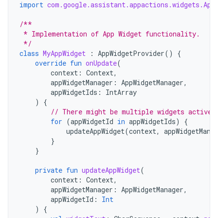
import
com.google.assistant.appactions.widgets.App
/**
 * Implementation of App Widget functionality.
 */
class
MyAppWidget
:
AppWidgetProvider
()
{
override
fun
onUpdate
(
context
:
Context
,
appWidgetManager
:
AppWidgetManager
,
appWidgetIds
:
IntArray
)
{
// There might be multiple widgets active,
for
(
appWidgetId
in
appWidgetIds
)
{
updateAppWidget
(
context
,
appWidgetMana
}
}
private
fun
updateAppWidget
(
context
:
Context
,
appWidgetManager
:
AppWidgetManager
,
appWidgetId
:
Int
)
{