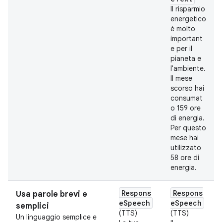
Il risparmio
energetico
è molto
important
e per il
pianeta e
l'ambiente.
Il mese
scorso hai
consumat
o 159 ore
di energia.
Per questo
mese hai
utilizzato
58 ore di
energia.
Respons
Respons
Usa parole brevi e
eSpeech
eSpeech
semplici
(TTS)
(TTS)
Un linguaggio semplice e