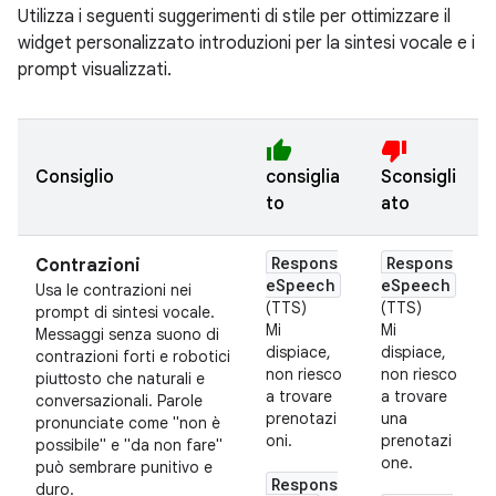
Utilizza i seguenti suggerimenti di stile per ottimizzare il
widget personalizzato introduzioni per la sintesi vocale e i
prompt visualizzati.
thumb_up
thumb_down
Consiglio
consiglia
Sconsigli
to
ato
Respons
Respons
Contrazioni
eSpeech
eSpeech
Usa le contrazioni nei
(TTS)
(TTS)
prompt di sintesi vocale.
Mi
Mi
Messaggi senza suono di
dispiace,
dispiace,
contrazioni forti e robotici
non riesco
non riesco
piuttosto che naturali e
a trovare
a trovare
conversazionali. Parole
prenotazi
una
pronunciate come "non è
oni.
prenotazi
possibile" e "da non fare"
one.
può sembrare punitivo e
Respons
duro.