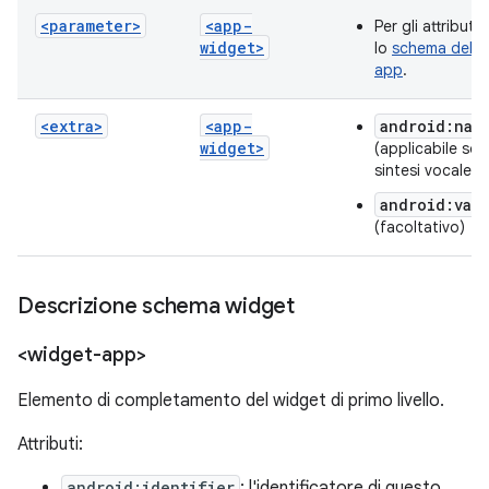
<parameter>
<app-
Per gli attributi
widget>
lo
schema delle 
app
.
<extra>
<app-
android:nam
widget>
(applicabile sol
sintesi vocale)
android:val
(facoltativo)
Descrizione schema widget
<widget-app>
Elemento di completamento del widget di primo livello.
Attributi:
android:identifier
: l'identificatore di questo