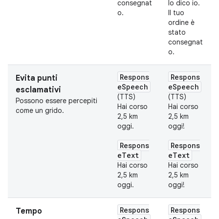
consegnat
lo dico io.
o.
Il tuo
ordine è
stato
consegnat
o.
Respons
Respons
Evita punti
eSpeech
eSpeech
esclamativi
(TTS)
(TTS)
Possono essere percepiti
Hai corso
Hai corso
come un grido.
2,5 km
2,5 km
oggi.
oggi!
Respons
Respons
eText
eText
Hai corso
Hai corso
2,5 km
2,5 km
oggi.
oggi!
Respons
Respons
Tempo