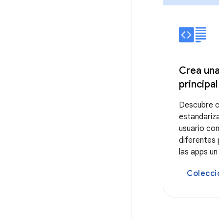
Crea una
principal
Descubre c
estandariz
usuario com
diferentes p
las apps u
Colecci