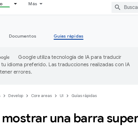
lo
Más
Documentos
Guías rápidas
Google utiliza tecnología de IA para traducir
 tu idioma preferido. Las traducciones realizadas con IA
ener errores.
s
Develop
Core areas
UI
Guías rápidas
ostrar una barra superi