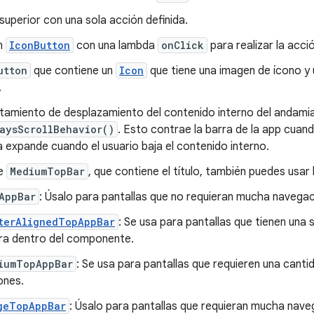
superior con una sola acción definida.
n
IconButton
con una lambda
onClick
para realizar la acci
utton
que contiene un
Icon
que tiene una imagen de ícono y 
.
tamiento de desplazamiento del contenido interno del andami
aysScrollBehavior()
. Esto contrae la barra de la app cuand
la expande cuando el usuario baja el contenido interno.
e
MediumTopBar
, que contiene el título, también puedes usar 
AppBar
: Úsalo para pantallas que no requieran mucha navegac
terAlignedTopAppBar
: Se usa para pantallas que tienen una s
ra dentro del componente.
iumTopAppBar
: Se usa para pantallas que requieren una can
ones.
geTopAppBar
: Úsalo para pantallas que requieran mucha nav