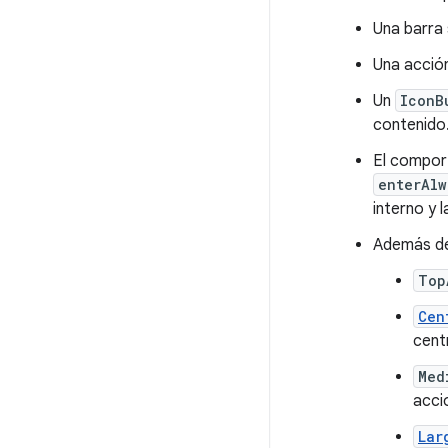
Una barra 
Una acció
Un
IconB
contenido
El compor
enterAlw
interno y 
Además d
Top
Cen
cent
Med
acci
Lar