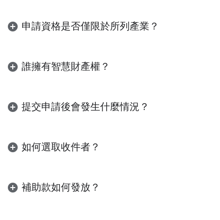
建議您提交最符合特定用途的規格。應選擇哪一
種，取決於您的體驗是專為視覺沉浸式體驗設計，
申請資格是否僅限於所列產業？
還是全天候的實用情境。
雖然核心產業的專案會優先處理，但我們歡迎任何
選擇
有線 XR 眼鏡
：
建構可運用空間元素和
創新應用程式，只要能清楚展現 Android XR 的用
3D 內容的體驗，例如沉浸式媒體或多個應用
誰擁有智慧財產權？
途即可。如果您的專案不屬於上述類別，但提供使
程式視窗的多工處理。這種板型規格會將數
用者與環境互動的獨特方式，我們鼓勵您申請。
位內容疊加到實體世界，並提供聚焦視野，
您仍保有智慧財產的完整擁有權。這項計畫旨在支
最適合用於涉及手勢追蹤或周邊裝置的互
援您的開發作業，並協助您在 Android XR 生態系
提交申請後會發生什麼情況？
動。
統中擴展獨特的解決方案。
選擇
螢幕或音訊眼鏡
：
提供免持體驗，讓使
申請階段結束後，所有提交內容都會經過多級式審
用者在一天中隨時都能快速查看資訊。這類
查程序。我們會在 2026 年 7 月 15 日前，透過電
如何選取收件者？
裝置非常適合用於對話式體驗、現實世界導
子郵件通知你選取狀態。 選定的參與者將進入新
航，或提供及時實用資訊，提升日常生活品
手上路階段，包括簽署計畫協議和接收開發套件。
申請內容會由 Google 的跨職能團隊審核。我們會
質，且不會造成干擾。這類裝置主要依賴語
根據多項因素評估專案，包括但不限於垂直領域一
音互動和觸控板輸入。
補助款如何發放？
致性、開發人員準備程度，以及清楚說明資金需
如果對有線 XR 眼鏡 (沉浸式體驗) 和音訊/顯示型
求。
我們將根據您陳述的需求和可用性，核發不同金額
眼鏡 (擴增體驗) 有不同的想法，請分別提交申