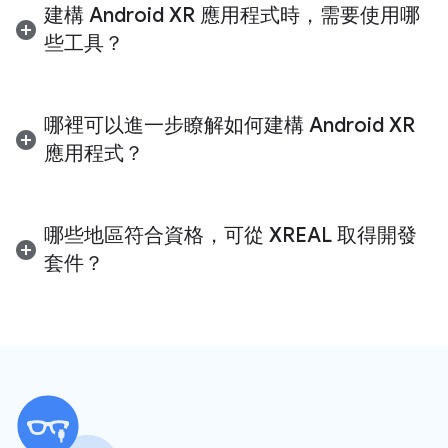
的補助金。選取後，申請人會收到最終獎勵金額通
建構 Android XR 應用程式時，需要使用哪
請。
知，並可選擇接受或拒絕。我們會根據主要開發里
些工具？
程碑 (包括但不限於簽署協議、技術設計和在
Google Play 發布) 撥付資金。
如果您要為
音訊或顯示型眼鏡
開發應用程式，可以
使用
Jetpack XR SDK
和
Android Studio
建立擴增
哪裡可以進一步瞭解如何建構 Android XR
實境體驗。目前不支援音訊或顯示型眼鏡的遊戲引
應用程式？
擎。
如要為
有線 XR 眼鏡 (XREAL 的 Project Aura)
建
如要開始使用技術指南、API 說明文件和設計最佳
構應用程式，可以使用
Jetpack XR SDK
和
做法，請造訪
Android XR 開發人員網站
。
哪些地區符合資格，可從 XREAL 取得開發
Android Studio
、
XR Blocks SDK
、
Unity
、
Godot
或
Unreal Engine
建立沉浸式體驗。
套件？
目前開發套件僅可運送至美國、加拿大、日本、英
國和歐盟境內的開發人員。提交申請前，請確認你
的運送地址位於支援的區域。