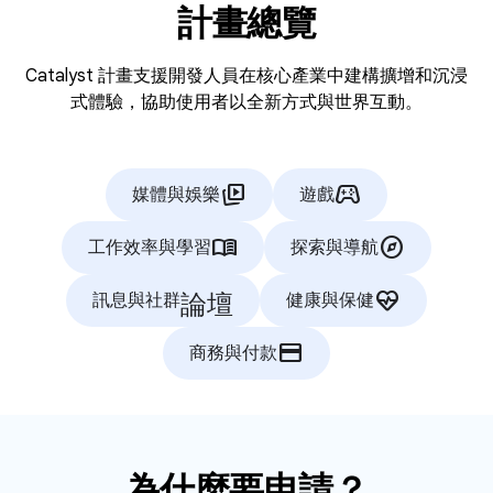
計畫總覽
Catalyst 計畫支援開發人員在核心產業中建構擴增和沉浸
式體驗，協助使用者以全新方式與世界互動。
animated_images
stadia_controller
媒體與娛樂
遊戲
menu_book
explore
工作效率與學習
探索與導航
論壇
ecg_heart
訊息與社群
健康與保健
credit_card
商務與付款
為什麼要申請？