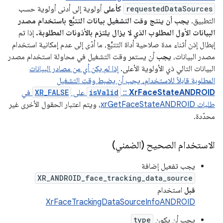
requestedDataSources
كأعلى
أولوية إلى أدنى أولوية حسب
التطبيق.
يجب أن ينتج وقت التشغيل بيانات التتبُّع باستخدام مصدر
البيانات الأول المطلوب الذي لا يزال يلتزم بالأذونات المطلوبة.
إذا تم
إبطال إذن أثناء مدة صلاحية أداة التتبُّع، ما أدّى إلى عدم إمكانية استخدام
مصدر البيانات،
يجب
أن يستمر وقت التشغيل في محاولة استخدام مصدر
البيانات التالي ذي الأولوية الأعلى.
إذا لم يكن أي من مصادر البيانات
المطلوبة قابلاً للاستخدام، يجب أن يضبط وقت التشغيل
XrFaceStateANDROID
::
isValid
على
XR_FALSE
في
طلبات
xrGetFaceStateANDROID
، ويتم اعتبار الحقول الأخرى غير
محدّدة.
الاستخدام الصحيح (الضمني)
يجب تفعيل إضافة
XR_ANDROID_face_tracking_data_source
قبل
استخدام
XrFaceTrackingDataSourceInfoANDROID
يجب أن يكون
type