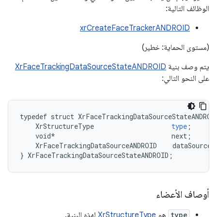
الوظائف التالية:
xrCreateFaceTrackerANDROID
(مستوى الحماية: خطير)
يتم وصف بنية
XrFaceTrackingDataSourceStateANDROID
على النحو التالي:
typedef
struct
XrFaceTrackingDataSourceStateANDROI
XrStructureType
type
;
void
*
next
;
XrFaceTrackingDataSourceANDROID
dataSource
;
}
XrFaceTrackingDataSourceStateANDROID
;
أوصاف الأعضاء
type
هو
XrStructureType
لهذه البنية.