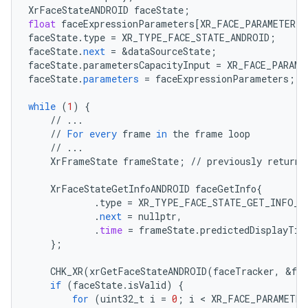
XrFaceStateANDROID
faceState
;
float
faceExpressionParameters
[
XR_FACE_PARAMETER_C
faceState
.
type
=
XR_TYPE_FACE_STATE_ANDROID
;
faceState
.
next
=
&
dataSourceState
;
faceState
.
parametersCapacityInput
=
XR_FACE_PARAME
faceState
.
parameters
=
faceExpressionParameters
;
while
(
1
)
{
//
...
//
For
every
frame
in
the
frame
loop
//
...
XrFrameState
frameState
;
//
previously
returne
XrFaceStateGetInfoANDROID
faceGetInfo
{
.
type
=
XR_TYPE_FACE_STATE_GET_INFO_A
.
next
=
nullptr
,
.
time
=
frameState
.
predictedDisplayTim
}
;
CHK_XR
(
xrGetFaceStateANDROID
(
faceTracker
,
&
fa
if
(
faceState
.
isValid
)
{
for
(
uint32_t
i
=
0
;
i
 < 
XR_FACE_PARAMETER