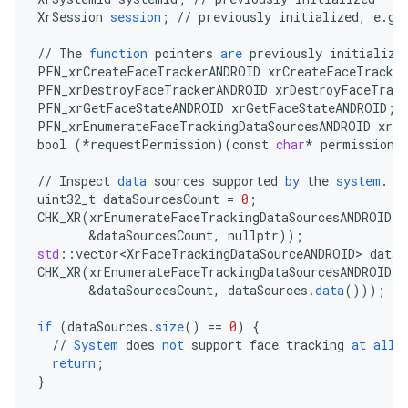
XrSession
session
;
//
previously
initialized
,
e
.
g
.
//
The
function
pointers
are
previously
initialize
PFN_xrCreateFaceTrackerANDROID
xrCreateFaceTracke
PFN_xrDestroyFaceTrackerANDROID
xrDestroyFaceTrack
PFN_xrGetFaceStateANDROID
xrGetFaceStateANDROID
;
PFN_xrEnumerateFaceTrackingDataSourcesANDROID
xrEn
bool
(
*
requestPermission
)(
const
char
*
permission
)
//
Inspect
data
sources
supported
by
the
system
.
uint32_t
dataSourcesCount
=
0
;
CHK_XR
(
xrEnumerateFaceTrackingDataSourcesANDROID
(
i
&
dataSourcesCount
,
nullptr
));
std
:
:
vector<XrFaceTrackingDataSourceANDROID>
dataS
CHK_XR
(
xrEnumerateFaceTrackingDataSourcesANDROID
(
i
&
dataSourcesCount
,
dataSources
.
data
()));
if
(
dataSources
.
size
()
==
0
)
{
//
System
does
not
support
face
tracking
at
all
return
;
}