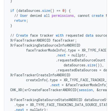
}
if
(
dataSources
.
size
()
==
0
)
{
//
User
denied
all
permissions
,
cannot
create
fa
return
;
}
//
Create
face
tracker
with
requested
data
sources
XrFaceTrackerANDROID
faceTracker
;
XrFaceTrackingDataSourceInfoANDROID
faceTrackerModeInfo
{
.
type
=
XR_TYPE_FACE_T
.
next
=
nullptr
,
.
requestedDataSourceCount
=
dataSources
.
size
()),
.
requestedDataSources
=
dat
XrFaceTrackerCreateInfoANDROID
createInfo
{
.
type
=
XR_TYPE_FACE_TRACKER_CR
.
next
=
&
faceTrackerModeInfo
}
;
CHK_XR
(
xrCreateFaceTrackerANDROID
(
session
,
&
create
XrFaceTrackingDataSourceStateANDROID
dataSourceSta
.
type
=
XR_TYPE_FACE_TRACKING_DATA_SOURCE_STATE
.
next
=
nullptr
}
;