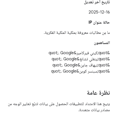
تاريخ آخر تعديل
2025-12-16
حالة عنوان IP
ما مِن مطالبات معروفة بملكية الملكية الفكرية.
المساهمون
&quot;كيني فيركامير&quot;، Google
&quot;ينغلي تشانغ&quot;، Google
&quot;نيهاف جاين&quot;، Google
&quot;سبنسر كوين&quot;، Google
نظرة عامة
يتيح هذا الامتداد للتطبيقات الحصول على بيانات تتبّع تعابير الوجه من
مصادر بيانات متعددة.