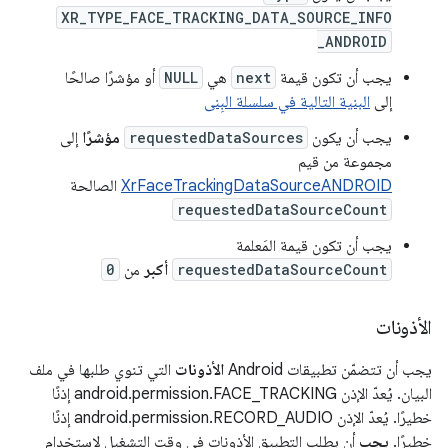
XR_TYPE_FACE_TRACKING_DATA_SOURCE_INFO
_ANDROID
يجب أن تكون قيمة
next
هي
NULL
أو مؤشرًا صالحًا
إلى
البنية التالية في سلسلة البِنى
يجب أن يكون
requestedDataSources
مؤشرًا
إلى
مجموعة من قيم
XrFaceTrackingDataSourceANDROID
الصالحة
requestedDataSourceCount
يجب أن تكون قيمة المَعلمة
requestedDataSourceCount
أكبر
من
0
الأذونات
يجب أن تتضمّن تطبيقات Android
الأذونات
التي تنوي طلبها في ملف
البيان. يُعدّ الإذن android.permission.FACE_TRACKING إذنًا
خطيرًا. يُعدّ الإذن android.permission.RECORD_AUDIO إذنًا
خطيرًا.
يجب
أن يطلب التطبيق الأذونات في وقت التشغيل لاستخدام