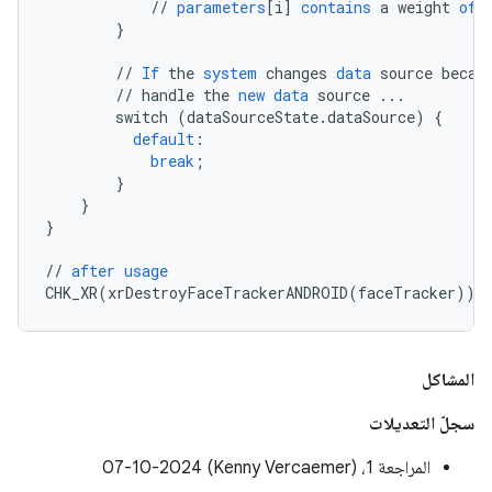
//
parameters
[
i
]
contains
a
weight
of
}
//
If
the
system
changes
data
source
becau
//
handle
the
new
data
source
...
switch
(
dataSourceState
.
dataSource
)
{
default
:
break
;
}
}
}
//
after
usage
CHK_XR
(
xrDestroyFaceTrackerANDROID
(
faceTracker
));
المشاكل
سجلّ التعديلات
المراجعة 1، ‎07-10-2024 (Kenny Vercaemer)