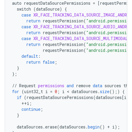
auto
requestDataSourcePermissions
=
[
requestPermis
switch
(
dataSource
)
{
case
XR_FACE_TRACKING_DATA_SOURCE_IMAGE_ANDROI
return
requestPermission
(
"android.permission
case
XR_FACE_TRACKING_DATA_SOURCE_AUDIO_ANDROI
return
requestPermission
(
"android.permission
case
XR_FACE_TRACKING_DATA_SOURCE_MULTIMODAL_
return
requestPermission
(
"android.permission
requestPermission
(
"android.permission
default
:
return
false
;
}
}
;
//
Request
permissions
and
remove
data
sources
tha
for
(
uint32_t
i
=
0
;
i
 < 
dataSources
.
size
();)
{
if
(
requestDataSourcePermissions
(
dataSources
[
i
]
)
++
i
;
continue
;
}
dataSources
.
erase
(
dataSources
.
begin
()
+
i
);