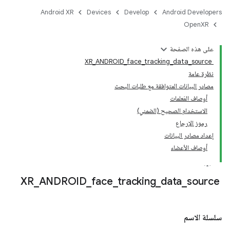
Android XR
Devices
Develop
Android Developers
OpenXR
على هذه الصفحة
XR_ANDROID_face_tracking_data_source
نظرة عامة
مصادر البيانات المتوافقة مع طلبات البحث
أوصاف المَعلمات
الاستخدام الصحيح (الضمني)
رموز الإرجاع
إعداد مصادر البيانات
أوصاف الأعضاء
_
ANDROID
_
face
_
tracking
_
data
_
source
XR
سلسلة الاسم