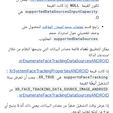
تكون القيمة
NULL
إذا كانت القيمة
supportedDataSourcesInputCapacity
هي
0.
راجِع قسم
مَعلمات حجم المخزن المؤقت
للحصول على
وصف تفصيلي حول استرداد حجم
supportedDataSources
المطلوب.
يمكن للتطبيق
تعداد
قائمة مصادر البيانات التي يتيحها النظام من خلال
استدعاء الدالة
.
xrEnumerateFaceTrackingDataSourcesANDROID
إذا كانت قيمة
XrSystemFaceTrackingPropertiesANDROID
::
supportsFaceTracking
هي
XR_TRUE
، يجب أن تعرض بيئة
التشغيل
أيضًا
القيمة
XR_FACE_TRACKING_DATA_SOURCE_IMAGE_ANDROID
من
.
xrEnumerateFaceTrackingDataSourcesANDROID
إذا عرض وقت التشغيل صفرًا من مصادر البيانات، يعني ذلك أنّه لا يتيح أي
نوع من تتبّع تعابير الوجه.