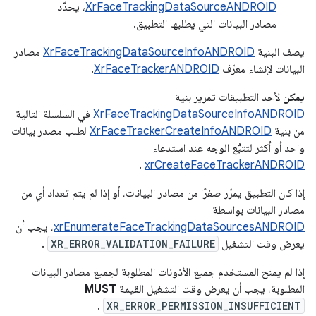
XrFaceTrackingDataSourceANDROID
، يحدّد
مصادر البيانات التي يطلبها التطبيق.
يصف البنية
XrFaceTrackingDataSourceInfoANDROID
مصادر
البيانات لإنشاء معرّف
XrFaceTrackerANDROID
.
يمكن
لأحد التطبيقات تمرير بنية
XrFaceTrackingDataSourceInfoANDROID
في السلسلة التالية
من بنية
XrFaceTrackerCreateInfoANDROID
لطلب مصدر بيانات
واحد أو أكثر لتتبُّع الوجه عند استدعاء
.
xrCreateFaceTrackerANDROID
إذا كان التطبيق يمرّر صفرًا من مصادر البيانات، أو إذا لم يتم تعداد أي من
مصادر البيانات بواسطة
xrEnumerateFaceTrackingDataSourcesANDROID
، يجب أن
يعرض وقت التشغيل
XR_ERROR_VALIDATION_FAILURE
.
إذا لم يمنح المستخدم جميع الأذونات المطلوبة لجميع مصادر البيانات
المطلوبة، يجب أن يعرض وقت التشغيل القيمة
MUST
.
XR_ERROR_PERMISSION_INSUFFICIENT