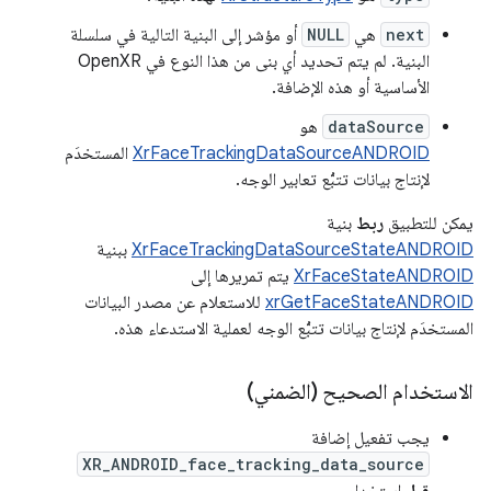
next
هي
NULL
أو مؤشر إلى البنية التالية في سلسلة
البنية. لم يتم تحديد أي بنى من هذا النوع في OpenXR
الأساسية أو هذه الإضافة.
dataSource
هو
XrFaceTrackingDataSourceANDROID
المستخدَم
لإنتاج بيانات تتبُّع تعابير الوجه.
يمكن للتطبيق
ربط
بنية
XrFaceTrackingDataSourceStateANDROID
ببنية
XrFaceStateANDROID
يتم تمريرها إلى
xrGetFaceStateANDROID
للاستعلام عن مصدر البيانات
المستخدَم لإنتاج بيانات تتبُّع الوجه لعملية الاستدعاء هذه.
الاستخدام الصحيح (الضمني)
يجب تفعيل إضافة
XR_ANDROID_face_tracking_data_source