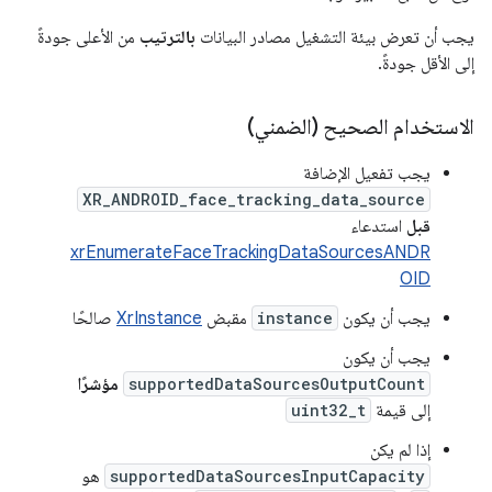
يجب أن تعرض بيئة التشغيل مصادر البيانات
بالترتيب
من الأعلى جودةً
إلى الأقل جودةً.
الاستخدام الصحيح (الضمني)
يجب تفعيل الإضافة
XR_ANDROID_face_tracking_data_source
قبل
استدعاء
xrEnumerateFaceTrackingDataSourcesANDR
OID
يجب أن يكون
instance
مقبض
XrInstance
صالحًا
يجب أن يكون
supportedDataSourcesOutputCount
مؤشرًا
إلى قيمة
uint32_t
إذا لم يكن
supportedDataSourcesInputCapacity
هو