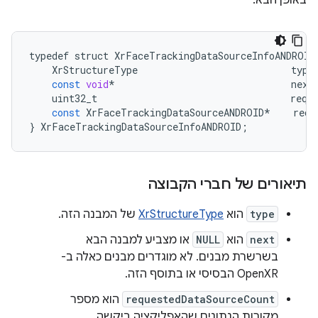
באופן הבא:
typedef
struct
XrFaceTrackingDataSourceInfoANDROID
XrStructureType
type
const
void
*
next
uint32_t
requ
const
XrFaceTrackingDataSourceANDROID
*
requ
}
XrFaceTrackingDataSourceInfoANDROID
;
תיאורים של חברי הקבוצה
type
הוא
XrStructureType
של המבנה הזה.
next
הוא
NULL
או מצביע למבנה הבא
בשרשרת מבנים. לא מוגדרים מבנים כאלה ב-
OpenXR הבסיסי או בתוסף הזה.
requestedDataSourceCount
הוא מספר
מקורות הנתונים שהאפליקציה ביקשה.