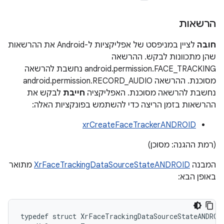
הרשאות
חובה
לציין במניפסט של אפליקציות ל-Android את ההרשאות
שהן מתכוונות לבקש. ההרשאה
android.permission.FACE_TRACKING נחשבת להרשאה
מסוכנת. ההרשאה android.permission.RECORD_AUDIO
נחשבת להרשאה מסוכנת. האפליקציה
חייבת
לבקש את
ההרשאות בזמן הריצה כדי להשתמש בפונקציות האלה:
xrCreateFaceTrackerANDROID
(רמת ההגנה: מסוכן)
המבנה
XrFaceTrackingDataSourceStateANDROID
מתואר
באופן הבא:
typedef
struct
XrFaceTrackingDataSourceStateANDROI