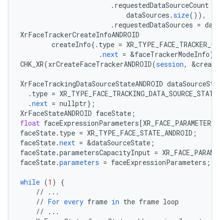
.
requestedDataSourceCount
=
dataSources
.
size
()),
.
requestedDataSources
=
dat
XrFaceTrackerCreateInfoANDROID
createInfo
{
.
type
=
XR_TYPE_FACE_TRACKER_CR
.
next
=
&
faceTrackerModeInfo
}
;
CHK_XR
(
xrCreateFaceTrackerANDROID
(
session
,
&
create
XrFaceTrackingDataSourceStateANDROID
dataSourceSta
.
type
=
XR_TYPE_FACE_TRACKING_DATA_SOURCE_STATE
.
next
=
nullptr
}
;
XrFaceStateANDROID
faceState
;
float
faceExpressionParameters
[
XR_FACE_PARAMETER_C
faceState
.
type
=
XR_TYPE_FACE_STATE_ANDROID
;
faceState
.
next
=
&
dataSourceState
;
faceState
.
parametersCapacityInput
=
XR_FACE_PARAME
faceState
.
parameters
=
faceExpressionParameters
;
while
(
1
)
{
//
...
//
For
every
frame
in
the
frame
loop
//
...