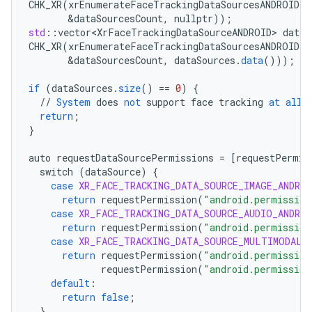
CHK_XR
(
xrEnumerateFaceTrackingDataSourcesANDROID
(
i
&
dataSourcesCount
,
nullptr
));
std
:
:
vector<XrFaceTrackingDataSourceANDROID>
dataS
CHK_XR
(
xrEnumerateFaceTrackingDataSourcesANDROID
(
i
&
dataSourcesCount
,
dataSources
.
data
()));
if
(
dataSources
.
size
()
==
0
)
{
//
System
does
not
support
face
tracking
at
all
return
;
}
auto
requestDataSourcePermissions
=
[
requestPermis
switch
(
dataSource
)
{
case
XR_FACE_TRACKING_DATA_SOURCE_IMAGE_ANDROI
return
requestPermission
(
"android.permission
case
XR_FACE_TRACKING_DATA_SOURCE_AUDIO_ANDROI
return
requestPermission
(
"android.permission
case
XR_FACE_TRACKING_DATA_SOURCE_MULTIMODAL_
return
requestPermission
(
"android.permission
requestPermission
(
"android.permission
default
:
return
false
;
}