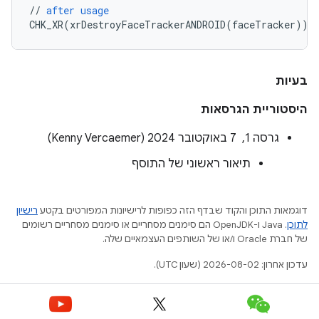
//
after
usage
CHK_XR
(
xrDestroyFaceTrackerANDROID
(
faceTracker
));
בעיות
היסטוריית הגרסאות
גרסה 1, ‏ 7 באוקטובר 2024 (Kenny Vercaemer)
תיאור ראשוני של התוסף
דוגמאות התוכן והקוד שבדף הזה כפופות לרישיונות המפורטים בקטע
רישיון
לתוכן
.‏ Java ו-OpenJDK הם סימנים מסחריים או סימנים מסחריים רשומים
של חברת Oracle ו/או של השותפים העצמאיים שלה.
עדכון אחרון: 2026-08-02 (שעון UTC).