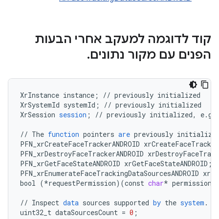
קוד לדוגמה למעקב אחרי הבעות
הפנים עם מקור נתונים
.
XrInstance
instance
;
//
previously
initialized
XrSystemId
systemId
;
//
previously
initialized
XrSession
session
;
//
previously
initialized
,
e
.
g
.
//
The
function
pointers
are
previously
initialize
PFN_xrCreateFaceTrackerANDROID
xrCreateFaceTracke
PFN_xrDestroyFaceTrackerANDROID
xrDestroyFaceTrack
PFN_xrGetFaceStateANDROID
xrGetFaceStateANDROID
;
PFN_xrEnumerateFaceTrackingDataSourcesANDROID
xrEn
bool
(
*
requestPermission
)(
const
char
*
permission
)
//
Inspect
data
sources
supported
by
the
system
.
uint32_t
dataSourcesCount
=
0
;