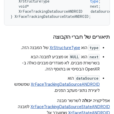
XrStructureType
type
;
void
*
next
;
XrFaceTrackingDataSourceANDROID
dataSource
;
}
XrFaceTrackingDataSourceStateANDROID
;
תיאורים של חברי הקבוצה
type
הוא
XrStructureType
של המבנה הזה.
next
הוא
NULL
או מצביע למבנה הבא
בשרשרת מבנים. לא מוגדרים מבנים כאלה ב-
OpenXR הבסיסי או בתוסף הזה.
dataSource
הוא
XrFaceTrackingDataSourceANDROID
שמשמש
ליצירת נתוני מעקב הפנים.
אפליקציה
יכולה
לשרשר מבנה
XrFaceTrackingDataSourceStateANDROID
למבנה
XrFaceStateANDROID
שמועבר אל