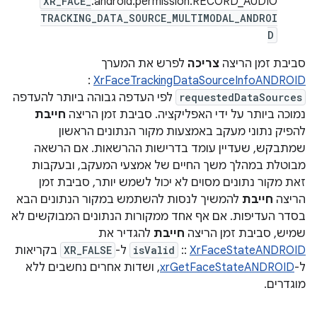
XR_FACE_
android.permission.RECORD_AUDIO.
TRACKING_DATA_SOURCE_MULTIMODAL_ANDROI
D
סביבת זמן הריצה
צריכה
לפרש את המערך
:
XrFaceTrackingDataSourceInfoANDROID
requestedDataSources
לפי העדפה גבוהה ביותר להעדפה
נמוכה ביותר על ידי האפליקציה. סביבת זמן הריצה
חייבת
להפיק נתוני מעקב באמצעות מקור הנתונים הראשון
שמתבקש, שעדיין עומד בדרישות ההרשאות. אם הרשאה
מבוטלת במהלך משך החיים של אמצעי המעקב, ובעקבות
זאת מקור נתונים מסוים לא יכול לשמש יותר, סביבת זמן
הריצה
חייבת
להמשיך לנסות להשתמש במקור הנתונים הבא
בסדר העדיפות. אם אף אחד ממקורות הנתונים המבוקשים לא
שמיש, סביבת זמן הריצה
חייבת
להגדיר את
XrFaceStateANDROID
::
isValid
ל-
XR_FALSE
בקריאות
ל-
xrGetFaceStateANDROID
, ושדות אחרים נחשבים ללא
מוגדרים.