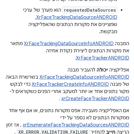
requestedDataSources
הוא מערך של ערכי
,
XrFaceTrackingDataSourceANDROID
שמציינים את מקורות הנתונים שהאפליקציה
מבקשת.
המבנה
XrFaceTrackingDataSourceInfoANDROID
מתאר
את מקורות הנתונים ליצירת נקודת אחיזה
.
XrFaceTrackerANDROID
אפליקציה
יכולה
להעביר מבנה
XrFaceTrackingDataSourceInfoANDROID
בשרשרת הבאה
של מבנה
XrFaceTrackerCreateInfoANDROID
כדי לבקש
מקור נתונים אחד או יותר למעקב אחרי הפנים כשקוראים ל-
.
xrCreateFaceTrackerANDROID
אם האפליקציה מעבירה אפס מקורות נתונים, או אם אף אחד
ממקורות הנתונים לא נספר על ידי
xrEnumerateFaceTrackingDataSourcesANDROID
, אז זמן
הריצה
חייב
להחזיר
XR_ERROR_VALIDATION_FAILURE
.