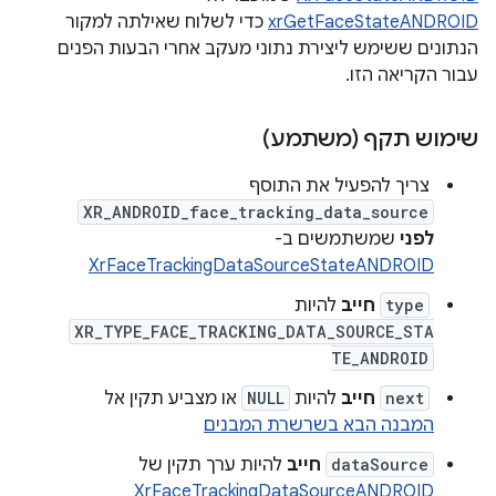
xrGetFaceStateANDROID
כדי לשלוח שאילתה למקור
הנתונים ששימש ליצירת נתוני מעקב אחרי הבעות הפנים
עבור הקריאה הזו.
שימוש תקף (משתמע)
צריך להפעיל את התוסף
XR_ANDROID_face_tracking_data_source
לפני
שמשתמשים ב-
XrFaceTrackingDataSourceStateANDROID
type
חייב
להיות
XR_TYPE_FACE_TRACKING_DATA_SOURCE_STA
TE_ANDROID
next
חייב
להיות
NULL
או מצביע תקין אל
המבנה הבא בשרשרת המבנים
dataSource
חייב
להיות ערך תקין של
XrFaceTrackingDataSourceANDROID