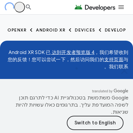
OPENXR
ANDROID XR
DEVICES
DEVELOP
Android XR SDK 已
达到开发者预览版 4
，我们希望收到
您的反馈！您可以尝试一下，然后访问我们的
支持页面
与
我们联系。
‫Google משתמשת בטכנולוגיית AI כדי לתרגם תוכן
לשפה המועדפת עליך. בתרגומים כאלו עשויות להיות
שגיאות.