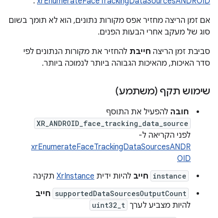
.
xrEnumerateFaceTrackingDataSourcesANDROID
אם זמן הריצה מחזיר אפס מקורות נתונים, הוא לא תומך בשום
סוג של מעקב אחרי הבעות הפנים.
סביבת זמן הריצה
חייבת
להחזיר את מקורות הנתונים לפי
סדר האיכות, מהאיכות הגבוהה ביותר לנמוכה ביותר.
שימוש תקף (משתמע)
חובה
להפעיל את התוסף
XR_ANDROID_face_tracking_data_source
לפני הקריאה ל-
xrEnumerateFaceTrackingDataSourcesANDR
OID
instance
חייב
להיות ידית
XrInstance
תקינה
supportedDataSourcesOutputCount
חייב
להיות מצביע לערך
uint32_t