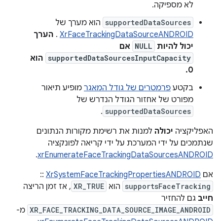
לא מספיקה.
supportedDataSources
הוא מערך של
XrFaceTrackingDataSourceANDROID
.
הערך
יכול להיות
NULL
אם
supportedDataSourcesInputCapacity
הוא
0.
בקטע
פרמטרים של גודל המאגר
מופיע תיאור
מפורט של אחזור הגודל הנדרש של
.
supportedDataSources
האפליקציה
יכולה
למנות את רשימת מקורות הנתונים
שנתמכים על ידי המערכת על ידי קריאה לפונקציה
.
xrEnumerateFaceTrackingDataSourcesANDROID
אם
XrSystemFaceTrackingPropertiesANDROID
::
supportsFaceTracking
הוא
XR_TRUE
, אז זמן הריצה
חייב
גם להחזיר
XR_FACE_TRACKING_DATA_SOURCE_IMAGE_ANDROID
מ-