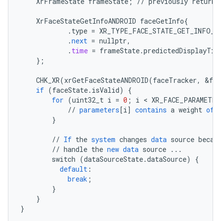
XrFrameState
frameState
;
//
previously
returne
XrFaceStateGetInfoANDROID
faceGetInfo
{
.
type
=
XR_TYPE_FACE_STATE_GET_INFO_A
.
next
=
nullptr
,
.
time
=
frameState
.
predictedDisplayTim
}
;
CHK_XR
(
xrGetFaceStateANDROID
(
faceTracker
,
&
fa
if
(
faceState
.
isValid
)
{
for
(
uint32_t
i
=
0
;
i
 < 
XR_FACE_PARAMETER
//
parameters
[
i
]
contains
a
weight
of
}
//
If
the
system
changes
data
source
becau
//
handle
the
new
data
source
...
switch
(
dataSourceState
.
dataSource
)
{
default
:
break
;
}
}
}