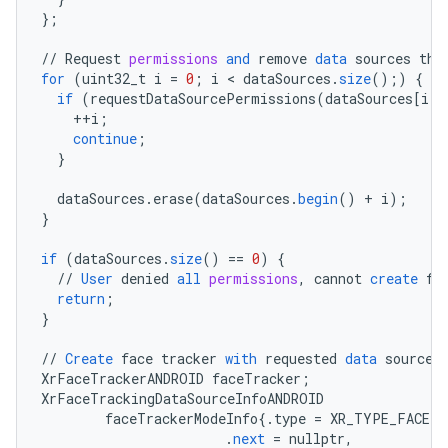
}
;
//
Request
permissions
and
remove
data
sources
tha
for
(
uint32_t
i
=
0
;
i
 < 
dataSources
.
size
();)
{
if
(
requestDataSourcePermissions
(
dataSources
[
i
]
)
++
i
;
continue
;
}
dataSources
.
erase
(
dataSources
.
begin
()
+
i
);
}
if
(
dataSources
.
size
()
==
0
)
{
//
User
denied
all
permissions
,
cannot
create
fa
return
;
}
//
Create
face
tracker
with
requested
data
sources
XrFaceTrackerANDROID
faceTracker
;
XrFaceTrackingDataSourceInfoANDROID
faceTrackerModeInfo
{
.
type
=
XR_TYPE_FACE_T
.
next
=
nullptr
,