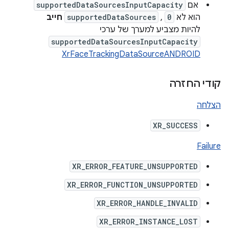
אם
supportedDataSourcesInputCapacity
הוא לא
0
,
supportedDataSources
חייב
להיות מצביע למערך של ערכי
supportedDataSourcesInputCapacity
XrFaceTrackingDataSourceANDROID
קודי החזרה
הצלחה
XR_SUCCESS
Failure
XR_ERROR_FEATURE_UNSUPPORTED
XR_ERROR_FUNCTION_UNSUPPORTED
XR_ERROR_HANDLE_INVALID
XR_ERROR_INSTANCE_LOST