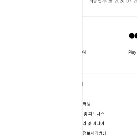
최종 업데이트: 2026-07-20
X
@GooglePlayBiz를 팔로우하여
Pl
새로운 소식 및 지원받기
ANDROID 자세히 알아보기
탐색
Android
게임
엔터프라이즈용 Android
머신러닝
보안
건강 및 피트니스
소스
카메라 및 미디어
뉴스
개인정보처리방침