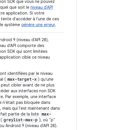
 non SDK que vous ne pouvez
 quel que soit le
niveau d'API
re application. Si votre
 tente d'accéder à l'une de ces
 le système
génère une erreur
.
ndroid 9 (niveau d'API 28),
eau d'API comporte des
non SDK qui sont limitées
application cible ce niveau
ont identifiées par le niveau
max-target-x
al (
) qu'une
 peut cibler avant de ne plus
céder aux interfaces non SDK
ste. Par exemple, une interface
i n'était pas bloquée dans
, mais qui l'est maintenant dans
max-
fait partie de la liste
greylist-max-p
(
), où "p"
 ou Android 9 (niveau d'API 28).