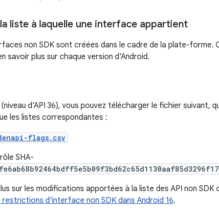
a liste à laquelle une interface appartient
terfaces non SDK sont créées dans le cadre de la plate-forme. 
n savoir plus sur chaque version d'Android.
(niveau d'API 36), vous pouvez télécharger le fichier suivant, q
ue les listes correspondantes :
denapi-flags.csv
rôle SHA-
fe6ab68b92464bdff5e5b09f3bd62c65d1130aaf85d3296f17
lus sur les modifications apportées à la liste des API non SDK
s restrictions d'interface non SDK dans Android 16
.