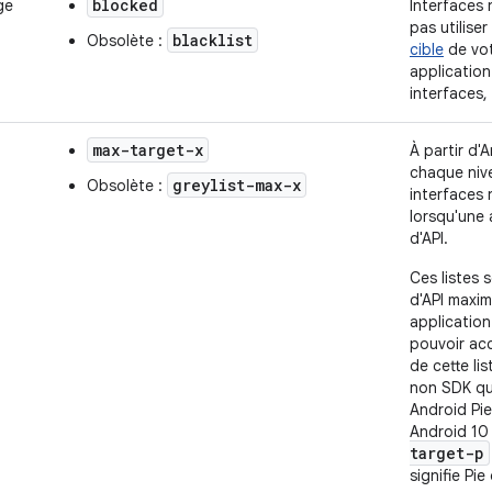
blocked
ge
Interfaces
pas utiliser
blacklist
Obsolète :
cible
de vot
application
interfaces,
max-target-x
À partir d'A
chaque niv
greylist-max-x
Obsolète :
interfaces 
lorsqu'une 
d'API.
Ces listes s
d'API maxim
application
pouvoir ac
de cette li
non SDK qu
Android Pie
Android 10 
target-p
signifie Pie