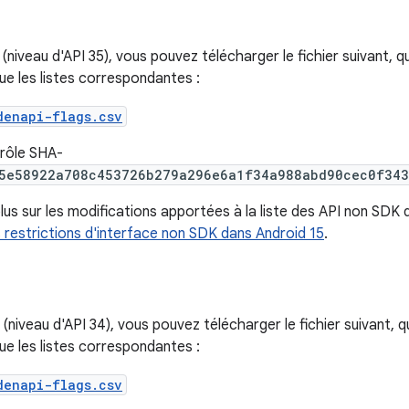
(niveau d'API 35), vous pouvez télécharger le fichier suivant, q
ue les listes correspondantes :
denapi-flags.csv
rôle SHA-
5e58922a708c453726b279a296e6a1f34a988abd90cec0f343
lus sur les modifications apportées à la liste des API non SDK
s restrictions d'interface non SDK dans Android 15
.
(niveau d'API 34), vous pouvez télécharger le fichier suivant, q
ue les listes correspondantes :
denapi-flags.csv