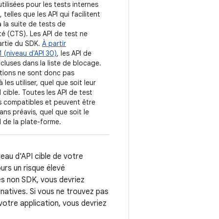
utilisées pour les tests internes
telles que les API qui facilitent
a la suite de tests de
té (CTS). Les API de test ne
rtie du SDK.
À partir
1 (niveau d'API 30)
, les API de
ncluses dans la liste de blocage.
ations ne sont donc pas
 les utiliser, quel que soit leur
I cible. Toutes les API de test
s compatibles et peuvent être
ans préavis, quel que soit le
I de la plate-forme.
veau d'API cible de votre
urs un risque élevé
es non SDK, vous devriez
natives. Si vous ne trouvez pas
 votre application, vous devriez