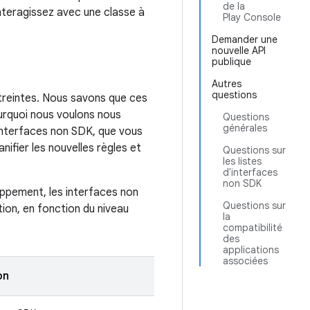
de la
nteragissez avec une classe à
Play Console
Demander une
nouvelle API
publique
Autres
questions
treintes. Nous savons que ces
ourquoi nous voulons nous
Questions
générales
'interfaces non SDK, que vous
ifier les nouvelles règles et
Questions sur
les listes
d'interfaces
non SDK
oppement, les interfaces non
Questions sur
ation, en fonction du niveau
la
compatibilité
des
applications
associées
on