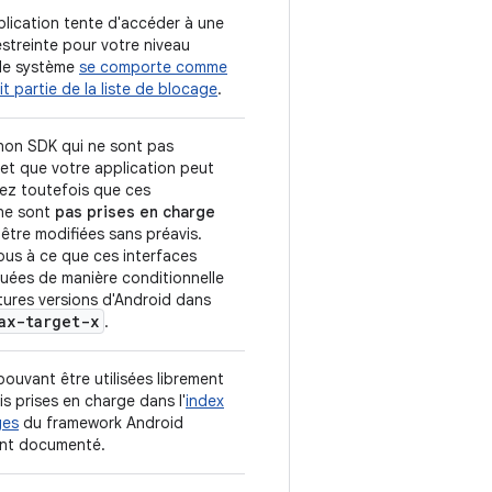
plication tente d'accéder à une
estreinte pour votre niveau
, le système
se comporte comme
sait partie de la liste de blocage
.
 non SDK qui ne sont pas
 et que votre application peut
otez toutefois que ces
 ne sont
pas prises en charge
être modifiées sans préavis.
ous à ce que ces interfaces
uées de manière conditionnelle
tures versions d'Android dans
ax-target-x
.
pouvant être utilisées librement
s prises en charge dans l'
index
ges
du framework Android
ment documenté.