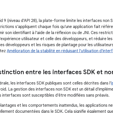
id 9 (niveau d'API 28), la plate-forme limite les interfaces non
strictions s'appliquent chaque fois qu'une application fait réf
ir son identifiant à l'aide de la réflexion ou de JNI. Ces restri
'expérience utilisateur et celle des développeurs, et réduire l
es développeurs et les risques de plantage pour les utilisateurs
ltez
Amélioration de la stabilité en réduisant l'utilisation d'int
istinction entre les interfaces SDK et n
ale, les interfaces SDK publiques sont celles décrites dans l'
id. La gestion des interfaces non SDK est un détail d'implémen
 interfaces sont susceptibles d'être modifiées sans préavis.
plantages et les comportements inattendus, les applications ne d
iellement documentées dans le SDK. Cela signifie également q