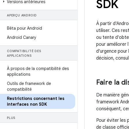
SDK
Versions antérieures
APERÇU ANDROID
À partir d'Andro
Bêta pour Android
utiliser. Ces re
ou tente d'obten
Android Canary
pour améliorer l
d'urgence pour l
COMPATIBILITÉ DES
APPLICATIONS
décision, consu
À propos de la compatibilité des
applications
Faire la d
Outils de framework de
compatibilité
De manière génér
Restrictions concernant les
framework Andro
interfaces non SDK
conséquent, ces
PLUS
Pour éviter les 
de classe offic