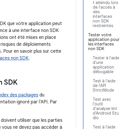
t attendu lors
de l'accès à
des
interfaces
non SDK
 SDK que votre application peut
restreintes
érence à une interface non SDK
Tester votre
ctions ont été mises en place
application pour
es risques de déploiements
les interfaces
non SDK
. Pour en savoir plus sur cette
erfaces non SDK
.
Tester à l'aide
d'une
application
débogable
on SDK
Test à l'aide
de l'API
StrictMode
index des packages
du
Test avec
tation ignoré par l'API. Par
l'outil
d'analyse lint
d'Android Stu
dio
oivent utiliser que les parties
ue vous ne devez pas accéder à
Test à l'aide