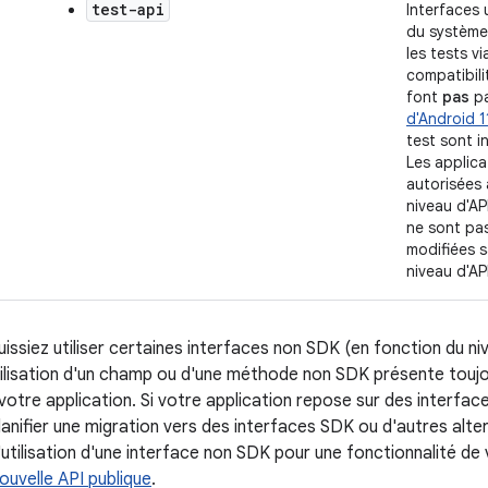
test-api
Interfaces 
du système, 
les tests vi
compatibili
font
pas
pa
d'Android 1
test sont i
Les applic
autorisées à
niveau d'AP
ne sont pa
modifiées s
niveau d'AP
issiez utiliser certaines interfaces non SDK (en fonction du ni
'utilisation d'un champ ou d'une méthode non SDK présente toujo
tre application. Si votre application repose sur des interfac
nifier une migration vers des interfaces SDK ou d'autres alter
l'utilisation d'une interface non SDK pour une fonctionnalité de
uvelle API publique
.