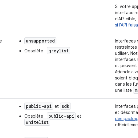
Si votre ap
interface r
d'API cible
si l'API fai
unsupported
e
Interfaces
restreintes
greylist
Obsolète :
utiliser. N
interfaces
et peuvent 
Attendez-v
soient bloq
dans les fu
m
une liste
public-api
sdk
et
Interfaces 
et désormai
public-api
Obsolète :
et
des packa
whitelist
officielle