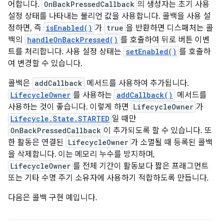
어합니다.
OnBackPressedCallback
의 생성자는 초기 사용
설정 상태를 나타내는 불리언 값을 사용합니다. 콜백을 사용 설
정하면, 즉
isEnabled()
가
true
을 반환하면 디스패처는 콜
백의
handleOnBackPressed()
를 호출하여 뒤로 버튼 이벤
트를 처리합니다. 사용 설정 상태는
setEnabled()
를 호출하
여 변경할 수 있습니다.
콜백은
addCallback
메서드를 사용하여 추가됩니다.
LifecycleOwner
를 사용하는
addCallback()
메서드를
사용하는 것이 좋습니다. 이렇게 하면
LifecycleOwner
가
Lifecycle.State.STARTED
일 때만
OnBackPressedCallback
이 추가되도록 할 수 있습니다. 또
한 활동은 연결된
LifecycleOwner
가 소멸될 때 등록된 콜백
을 삭제합니다. 이는 메모리 누수를 방지하며,
LifecycleOwner
를 전체 기간이 활동보다 짧은 프래그먼트
또는 기타 수명 주기 소유자에 사용하기 적합하도록 만듭니다.
다음은 콜백 구현 예입니다.