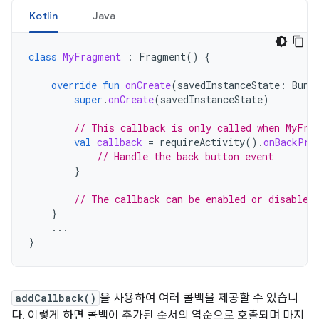
Kotlin
Java
class
MyFragment
:
Fragment
()
{
override
fun
onCreate
(
savedInstanceState
:
Bund
super
.
onCreate
(
savedInstanceState
)
// This callback is only called when MyFra
val
callback
=
requireActivity
().
onBackPre
// Handle the back button event
}
// The callback can be enabled or disabled
}
...
}
addCallback()
을 사용하여 여러 콜백을 제공할 수 있습니
다. 이렇게 하면 콜백이 추가된 순서의 역순으로 호출되며 마지