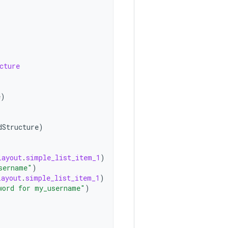
cture
e
)
dStructure
)
layout
.
simple_list_item_1
)
sername"
)
layout
.
simple_list_item_1
)
word for my_username"
)