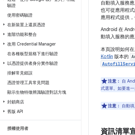
自動填入服務應
驗證
也可從應用程式
使用密碼驗證
應用程式提供，
在新裝置上還原憑證
Android 在
進階功能和整合
動填入服務的應
改用 Credential Manager
本頁說明如何在
在各種板型規格下進行驗證
Kotlin
版本的
A
以憑證提供者身分實作驗證
AutofillServ
排解常見錯誤
注意：
自 An
憑證管理工具常見問題
式選單。如要進一
顯示生物特徵辨識驗證對話方塊
封鎖商店
注意：
自動填
舊版 API
授權使用者
資訊清單