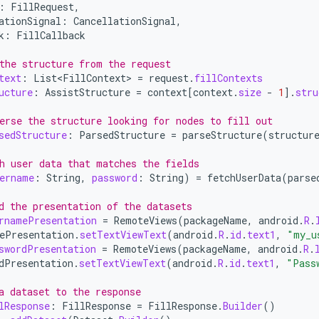
:
FillRequest
,
ationSignal
:
CancellationSignal
,
k
:
FillCallback
the structure from the request
text
:
List<FillContext>
=
request
.
fillContexts
ucture
:
AssistStructure
=
context
[
context
.
size
-
1
]
.
stru
erse the structure looking for nodes to fill out
sedStructure
:
ParsedStructure
=
parseStructure
(
structur
h user data that matches the fields
ername
:
String
,
password
:
String
)
=
fetchUserData
(
parse
d the presentation of the datasets
rnamePresentation
=
RemoteViews
(
packageName
,
android
.
R
.
ePresentation
.
setTextViewText
(
android
.
R
.
id
.
text1
,
"my_u
swordPresentation
=
RemoteViews
(
packageName
,
android
.
R
.
dPresentation
.
setTextViewText
(
android
.
R
.
id
.
text1
,
"Pass
a dataset to the response
lResponse
:
FillResponse
=
FillResponse
.
Builder
()