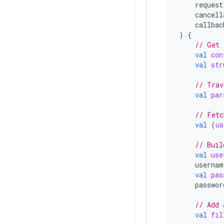
request
cancell
callbac
)
{
// Get 
val
con
val
str
// Trav
val
par
// Fetc
val
(
us
// Buil
val
use
usernam
val
pas
passwor
// Add 
val
fil