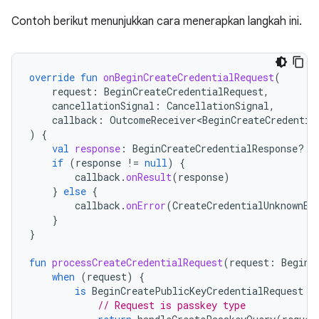
Contoh berikut menunjukkan cara menerapkan langkah ini.
override
fun
onBeginCreateCredentialRequest
(
request
:
BeginCreateCredentialRequest
,
cancellationSignal
:
CancellationSignal
,
callback
:
OutcomeReceiver<BeginCreateCredentia
)
{
val
response
:
BeginCreateCredentialResponse? 
=
if
(
response
!=
null
)
{
callback
.
onResult
(
response
)
}
else
{
callback
.
onError
(
CreateCredentialUnknownEx
}
}
fun
processCreateCredentialRequest
(
request
:
BeginC
when
(
request
)
{
is
BeginCreatePublicKeyCredentialRequest
-
// Request is passkey type