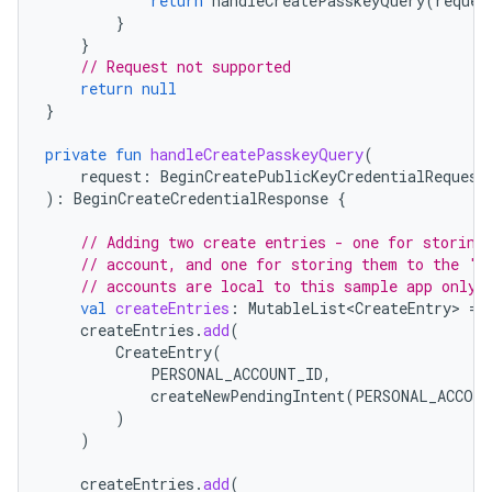
return
handleCreatePasskeyQuery
(
reques
}
}
// Request not supported
return
null
}
private
fun
handleCreatePasskeyQuery
(
request
:
BeginCreatePublicKeyCredentialRequest
):
BeginCreateCredentialResponse
{
// Adding two create entries - one for storing
// account, and one for storing them to the 'F
// accounts are local to this sample app only.
val
createEntries
:
MutableList<CreateEntry>
=
createEntries
.
add
(
CreateEntry
(
PERSONAL_ACCOUNT_ID
,
createNewPendingIntent
(
PERSONAL_ACCOUN
)
)
createEntries
.
add
(