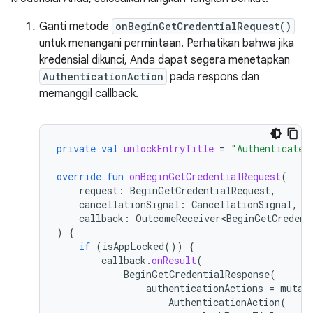
Ganti metode
onBeginGetCredentialRequest()
untuk menangani permintaan. Perhatikan bahwa jika
kredensial dikunci, Anda dapat segera menetapkan
AuthenticationAction
pada respons dan
memanggil callback.
private
val
unlockEntryTitle
=
"Authenticate 
override
fun
onBeginGetCredentialRequest
(
request
:
BeginGetCredentialRequest
,
cancellationSignal
:
CancellationSignal
,
callback
:
OutcomeReceiver<BeginGetCredent
)
{
if
(
isAppLocked
())
{
callback
.
onResult
(
BeginGetCredentialResponse
(
authenticationActions
=
mutab
AuthenticationAction
(