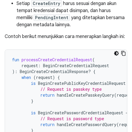
Setiap
CreateEntry
harus sesuai dengan akun
tempat kredensial dapat disimpan, dan harus
memiliki
PendingIntent
yang ditetapkan bersama
dengan metadata lainnya.
Contoh berikut menunjukkan cara menerapkan langkah ini:
fun
processCreateCredentialRequest
(
request
:
BeginCreateCredentialRequest
):
BeginCreateCredentialResponse? 
{
when
(
request
)
{
is
BeginCreatePublicKeyCredentialRequest
-
// Request is passkey type
return
handleCreatePasskeyQuery
(
reques
}
is
BeginCreatePasswordCredentialRequest
-
>
// Request is password type
return
handleCreatePasswordQuery
(
reque
}