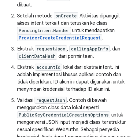
dibuat.
Setelah metode
onCreate
Aktivitas dipanggil,
akses intent terkait dan teruskan ke class
PendingIntentHander
untuk mendapatkan
ProviderCreateCredentialRequest
.
Ekstrak
requestJson
,
callingAppInfo
, dan
clientDataHash
dari permintaan.
Ekstrak
accountId
lokal dari ekstra intent. Ini
adalah implementasi khusus aplikasi contoh dan
tidak diperlukan. ID akun ini dapat digunakan untuk
menyimpan kredensial terhadap ID akun ini.
Validasi
requestJson
. Contoh di bawah
menggunakan class data lokal seperti
PublicKeyCredentialCreationOptions
untuk
mengonversi JSON input menjadi class terstruktur
sesuai spesifikasi WebAuthn. Sebagai penyedia