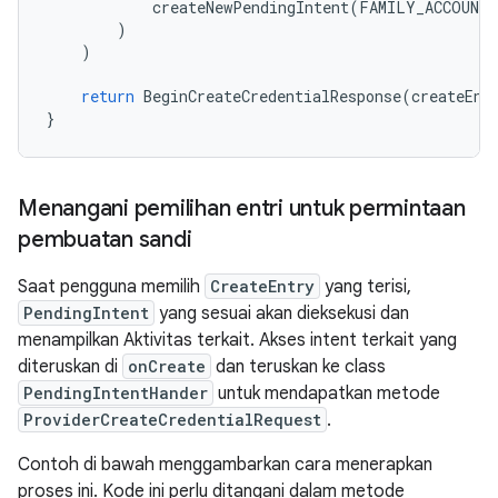
createNewPendingIntent
(
FAMILY_ACCOUNT_
)
)
return
BeginCreateCredentialResponse
(
createEnt
}
Menangani pemilihan entri untuk permintaan
pembuatan sandi
Saat pengguna memilih
CreateEntry
yang terisi,
PendingIntent
yang sesuai akan dieksekusi dan
menampilkan Aktivitas terkait. Akses intent terkait yang
diteruskan di
onCreate
dan teruskan ke class
PendingIntentHander
untuk mendapatkan metode
ProviderCreateCredentialRequest
.
Contoh di bawah menggambarkan cara menerapkan
proses ini. Kode ini perlu ditangani dalam metode