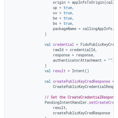
origin
=
appInfoToOrigin
(
calli
up
=
true
,
uv
=
true
,
be
=
true
,
bs
=
true
,
packageName
=
callingAppInfo
.
p
)
val
credential
=
FidoPublicKeyCred
rawId
=
credentialId
,
response
=
response
,
authenticatorAttachment
=
""
,
)
val
result
=
Intent
()
val
createPublicKeyCredResponse
=
CreatePublicKeyCredentialRespo
// Set the CreateCredentialRespons
PendingIntentHandler
.
setCreateCred
result
,
createPublicKeyCredResponse