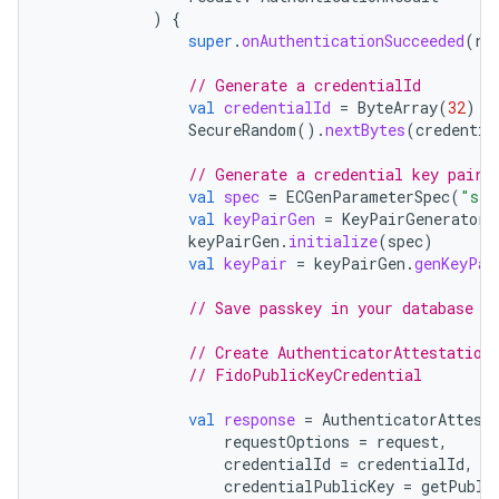
)
{
super
.
onAuthenticationSucceeded
(
re
// Generate a credentialId
val
credentialId
=
ByteArray
(
32
)
SecureRandom
().
nextBytes
(
credentia
// Generate a credential key pair
val
spec
=
ECGenParameterSpec
(
"sec
val
keyPairGen
=
KeyPairGenerator
.
keyPairGen
.
initialize
(
spec
)
val
keyPair
=
keyPairGen
.
genKeyPai
// Save passkey in your database a
// Create AuthenticatorAttestation
// FidoPublicKeyCredential
val
response
=
AuthenticatorAttest
requestOptions
=
request
,
credentialId
=
credentialId
,
credentialPublicKey
=
getPubli