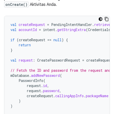
onCreate()
Aktivitas Anda.
val
createRequest
=
PendingIntentHandler
.
retrieveP
val
accountId
=
intent
.
getStringExtra
(
CredentialsR
if
(
createRequest
==
null
)
{
return
}
val
request
:
CreatePasswordRequest
=
createRequest
// Fetch the ID and password from the request and 
mDatabase
.
addNewPassword
(
PasswordInfo
(
request
.
id
,
request
.
password
,
createRequest
.
callingAppInfo
.
packageName
)
)