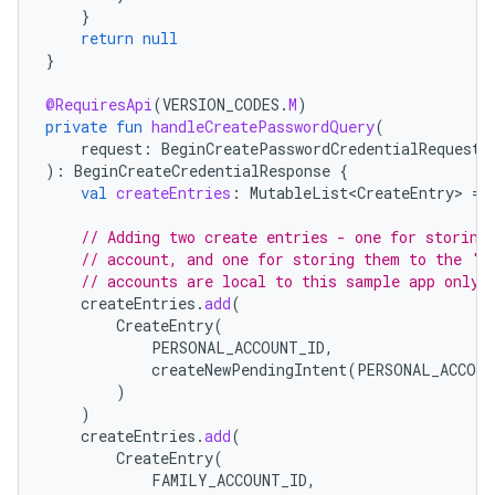
}
return
null
}
@RequiresApi
(
VERSION_CODES
.
M
)
private
fun
handleCreatePasswordQuery
(
request
:
BeginCreatePasswordCredentialRequest
):
BeginCreateCredentialResponse
{
val
createEntries
:
MutableList<CreateEntry>
=
// Adding two create entries - one for storing
// account, and one for storing them to the 'F
// accounts are local to this sample app only.
createEntries
.
add
(
CreateEntry
(
PERSONAL_ACCOUNT_ID
,
createNewPendingIntent
(
PERSONAL_ACCOUN
)
)
createEntries
.
add
(
CreateEntry
(
FAMILY_ACCOUNT_ID
,