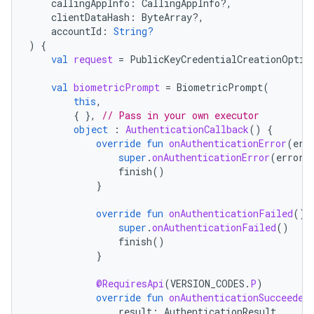
callingAppInfo
:
CallingAppInfo?,
clientDataHash
:
ByteArray?,
accountId
:
String?
)
{
val
request
=
PublicKeyCredentialCreationOptio
val
biometricPrompt
=
BiometricPrompt
(
this
,
{
},
// Pass in your own executor
object
:
AuthenticationCallback
()
{
override
fun
onAuthenticationError
(
err
super
.
onAuthenticationError
(
errorC
finish
()
}
override
fun
onAuthenticationFailed
()
super
.
onAuthenticationFailed
()
finish
()
}
@RequiresApi
(
VERSION_CODES
.
P
)
override
fun
onAuthenticationSucceeded
result
:
AuthenticationResult