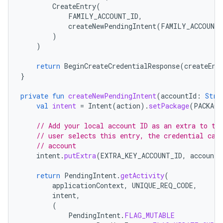
CreateEntry
(
FAMILY_ACCOUNT_ID
,
createNewPendingIntent
(
FAMILY_ACCOUNT_
)
)
return
BeginCreateCredentialResponse
(
createEnt
}
private
fun
createNewPendingIntent
(
accountId
:
Stri
val
intent
=
Intent
(
action
).
setPackage
(
PACKAGE
// Add your local account ID as an extra to th
// user selects this entry, the credential can
// account
intent
.
putExtra
(
EXTRA_KEY_ACCOUNT_ID
,
accountI
return
PendingIntent
.
getActivity
(
applicationContext
,
UNIQUE_REQ_CODE
,
intent
,
(
PendingIntent
.
FLAG_MUTABLE