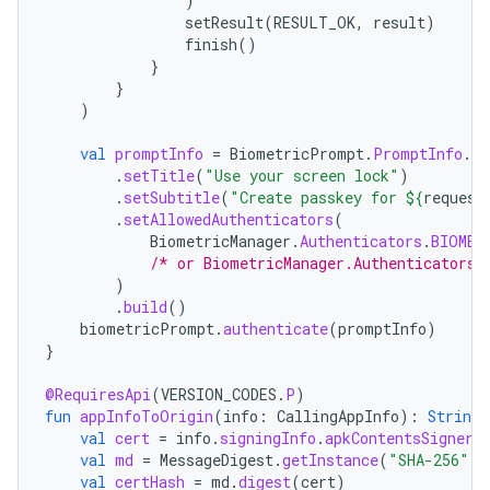
)
setResult
(
RESULT_OK
,
result
)
finish
()
}
}
)
val
promptInfo
=
BiometricPrompt
.
PromptInfo
.
Bu
.
setTitle
(
"Use your screen lock"
)
.
setSubtitle
(
"Create passkey for 
${
request
.
setAllowedAuthenticators
(
BiometricManager
.
Authenticators
.
BIOMET
/* or BiometricManager.Authenticators.
)
.
build
()
biometricPrompt
.
authenticate
(
promptInfo
)
}
@RequiresApi
(
VERSION_CODES
.
P
)
fun
appInfoToOrigin
(
info
:
CallingAppInfo
):
String
val
cert
=
info
.
signingInfo
.
apkContentsSigners
val
md
=
MessageDigest
.
getInstance
(
"SHA-256"
)
val
certHash
=
md
.
digest
(
cert
)