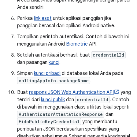
kredensial, Anda dapat menggantinya dengan parser
Anda sendiri.
Periksa
link aset
untuk aplikasi panggilan jika
panggilan berasal dari aplikasi Android native.
Tampilkan perintah autentikasi. Contoh di bawah ini
menggunakan Android
Biometric
API.
Setelah autentikasi berhasil, buat
credentialId
dan pasangan
kunci
.
Simpan
kunci pribadi
di database lokal Anda pada
callingAppInfo.packageName
.
Buat
respons JSON Web Authentication API
yang
terdiri dari
kunci publik
dan
credentialId
. Contoh
di bawah ini menggunakan class utilitas lokal seperti
AuthenticatorAttestationResponse
dan
FidoPublicKeyCredential
yang membantu
pembuatan JSON berdasarkan spesifikasi yang
disebutkan sebelumnya.Sebagai penyedia kredensial,