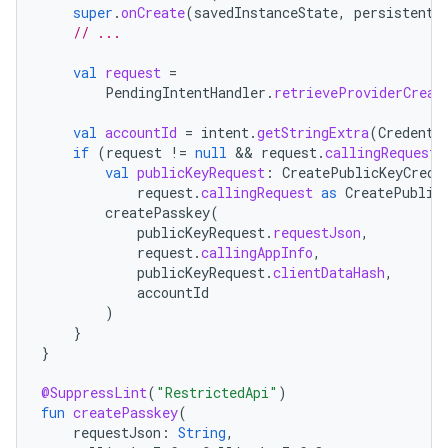
super
.
onCreate
(
savedInstanceState
,
persistentS
// ...
val
request
=
PendingIntentHandler
.
retrieveProviderCreat
val
accountId
=
intent
.
getStringExtra
(
Credenti
if
(
request
!=
null
 && 
request
.
callingRequest
val
publicKeyRequest
:
CreatePublicKeyCrede
request
.
callingRequest
as
CreatePublic
createPasskey
(
publicKeyRequest
.
requestJson
,
request
.
callingAppInfo
,
publicKeyRequest
.
clientDataHash
,
accountId
)
}
}
@SuppressLint
(
"RestrictedApi"
)
fun
createPasskey
(
requestJson
:
String
,