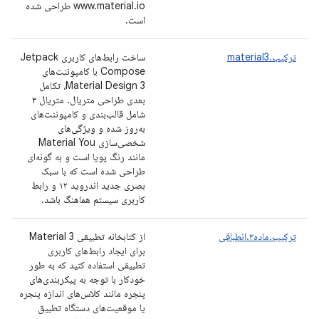
www.material.io طراحی شده
است.
ترکیب.material3
ساخت رابط‌های کاربری Jetpack
Compose با کامپوننت‌های
Material Design 3، تکامل
بعدی طراحی متریال. متریال ۳
شامل قالب‌بندی و کامپوننت‌های
به‌روز شده و ویژگی‌های
شخصی‌سازی Material You
مانند رنگ پویا است و به گونه‌ای
طراحی شده است که با سبک
بصری جدید اندروید ۱۲ و رابط
کاربری سیستم هماهنگ باشد.
ترکیب.ماده۳.انطباقی
از کتابخانه تطبیقی ​​Material 3
برای ایجاد رابط‌های کاربری
تطبیقی ​​استفاده کنید که به طور
خودکار با توجه به پیکربندی‌های
پنجره مانند کلاس‌های اندازه پنجره
یا موقعیت‌های دستگاه تطبیق