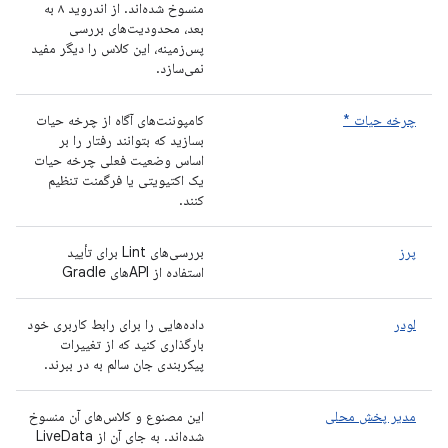
منسوخ شده‌اند. از اندروید ۸ به
بعد، محدودیت‌های بررسی
پس‌زمینه، این کلاس را دیگر مفید
نمی‌سازد.
چرخه حیات *
کامپوننت‌های آگاه از چرخه حیات
بسازید که بتوانند رفتار را بر
اساس وضعیت فعلی چرخه حیات
یک اکتیویتی یا فرگمنت تنظیم
کنند.
پرز
بررسی‌های Lint برای تأیید
استفاده از APIهای Gradle
لودر
داده‌هایی را برای رابط کاربری خود
بارگذاری کنید که از تغییرات
پیکربندی جان سالم به در ببرند.
مدیر پخش محلی
این مصنوع و کلاس‌های آن منسوخ
شده‌اند. به جای آن از LiveData