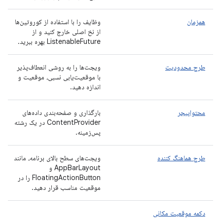
همزمان
وظایف را با استفاده از کوروتین‌ها
از نخ اصلی خارج کنید و از
ListenableFuture بهره ببرید.
طرح محدودیت
ویجت‌ها را به روشی انعطاف‌پذیر
با موقعیت‌یابی نسبی، موقعیت و
اندازه دهید.
محتواپیجر
بارگذاری و صفحه‌بندی داده‌های
ContentProvider در یک رشته
پس‌زمینه.
طرح هماهنگ کننده
ویجت‌های سطح بالای برنامه، مانند
AppBarLayout و
FloatingActionButton را در
موقعیت مناسب قرار دهید.
دکمه موقعیت مکانی