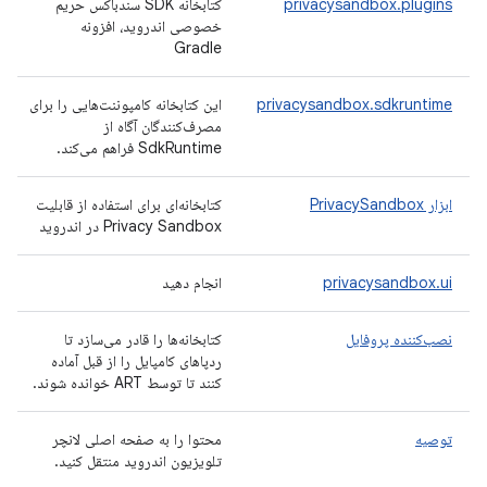
privacysandbox.plugins
کتابخانه SDK سندباکس حریم
خصوصی اندروید، افزونه
Gradle
privacysandbox.sdkruntime
این کتابخانه کامپوننت‌هایی را برای
مصرف‌کنندگان آگاه از
SdkRuntime فراهم می‌کند.
ابزار PrivacySandbox
کتابخانه‌ای برای استفاده از قابلیت
Privacy Sandbox در اندروید
privacysandbox.ui
انجام دهید
نصب‌کننده پروفایل
کتابخانه‌ها را قادر می‌سازد تا
ردپاهای کامپایل را از قبل آماده
کنند تا توسط ART خوانده شوند.
توصیه
محتوا را به صفحه اصلی لانچر
تلویزیون اندروید منتقل کنید.