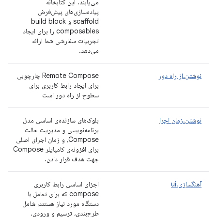
می‌یابند. این کتابخانه
پیاده‌سازی‌های پیش‌فرض
scaffold و build block
composables را برای ایجاد
تجربیات سفارشی شما ارائه
می‌دهد.
نوشتن.از راه دور
Remote Compose چارچوبی
برای ایجاد رابط کاربری برای
سطوح از راه دور است
نوشتن.زمان اجرا
بلوک‌های سازنده‌ی اساسی مدل
برنامه‌نویسی و مدیریت حالت
Compose، و زمان اجرای اصلی
برای افزونه‌ی کامپایلر Compose
جهت هدف قرار دادن.
آهنگسازی.ui
اجزای اساسی رابط کاربری
compose که برای تعامل با
دستگاه مورد نیاز هستند، شامل
طرح‌بندی، ترسیم و ورودی.