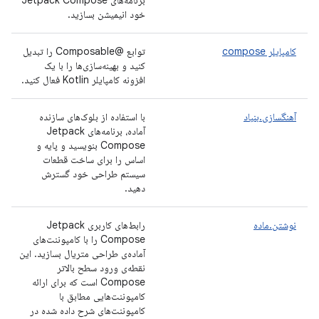
برنامه‌های Jetpack Compose
خود انیمیشن بسازید.
کامپایلر compose
توابع @Composable را تبدیل
کنید و بهینه‌سازی‌ها را با یک
افزونه کامپایلر Kotlin فعال کنید.
آهنگسازی.بنیاد
با استفاده از بلوک‌های سازنده
آماده، برنامه‌های Jetpack
Compose بنویسید و پایه و
اساس را برای ساخت قطعات
سیستم طراحی خود گسترش
دهید.
نوشتن.ماده
رابط‌های کاربری Jetpack
Compose را با کامپوننت‌های
آماده‌ی طراحی متریال بسازید. این
نقطه‌ی ورود سطح بالاتر
Compose است که برای ارائه
کامپوننت‌هایی مطابق با
کامپوننت‌های شرح داده شده در