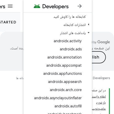
 کاوش کنید
JETPACK
GET STARTED
نه
تشار
android
ترجمه شده است.
andr
androidx
.
an
androidx
.
ap
androidx
.
appf
Get sta
Jetpack
کتابخانه ها
androidx
.
a
androidx
.
androidx
.
asynclayou
androi