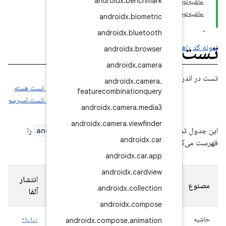
androidx
.
b
androidx
.
androidx
.
b
androidx
android
مرجع API
android
برنامه اندروید تست هسته
featurecombinat
اندروید ایکس.تست.اسپرسو
androidx
.
camer
androidx
.
camera
.
v
ود در گروه
androidx.test
را
and
android
androidx
.
کاندیدای
انتشار
انتشار
androidx
.
c
انتشار
بتا
آلفا
androidx
.
۱.۱.۰-
-
-
androidx
.
compose
.