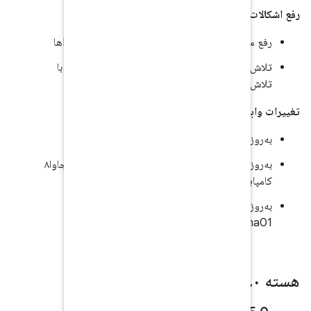
تلاش برای بهبود قابلیت اطمینان DeviceCapture با
ن عکس از صفحه
تاندارد کاتلین ۱.۷.۲۲
به‌روزرسانی عمده‌ی زنجیره‌ی ابزار: اکنون به بایت‌کد جاوا۸
نی به androidx.test:monitor:1.70-