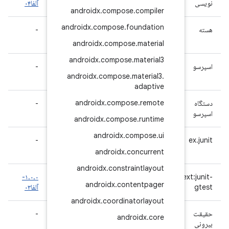
آلفا۰۴
androidx
.
compose
androidx
.
compose
.
fo
-
-
۱.۷.۰-
rc01
androidx
.
compos
androidx
.
compose
.
-
-
۳.۷.۰-
androidx
.
compose
.
rc01
androidx
.
compos
-
-
۱.۱.۰-
rc01
androidx
.
compos
androidx
.
co
-
-
۱.۳.۰-
rc01
androidx
.
co
androidx
.
constra
۱.۰.۰-
-
-
androidx
.
cont
آلفا۰۳
androidx
.
coordina
-
-
۱.۷.۰-
andr
rc01