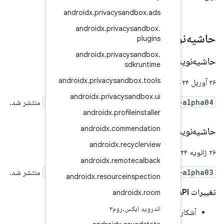
androidx
.
privacysan
androidx
.
privac
androidx
.
privac
sd
androidx
.
privacysand
androidx
.
privacys
androidx.test:annot
منتشر شد.
androidx
.
profil
androidx
.
comme
androidx
.
rec
androidx
.
remot
androidx.test:annot
منتشر شد.
androidx
.
resourcei
andro
کس
.
روم۳