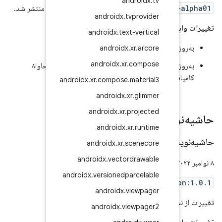
an
androidx.test:annot
منتشر شد.
androidx
.
t
androidx
.
tex
تاندارد کاتلین ۱.۷.۲۲
androidx
.
androidx
.
xr
.
به‌روزرسانی عمده‌ی زنجیره‌ی ابزار: اکنون به بایت‌کد جاوا۸
androidx
.
xr
.
compose
.
androidx
.
x
androidx
.
xr
.
p
androidx
.
x
androidx
.
xr
.
s
androidx
.
vector
androidx
.
versionedp
androidx.t
منتشر شد.
androidx
.
v
androidx
.
vi