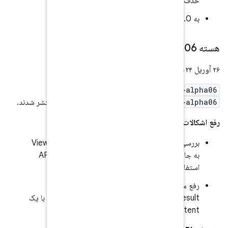
androidx.test
و
androidx.test:cor
منتشر شدند.
بررسی Roboelectric نشان می‌دهد که ViewCapture
به جای کدنویسی سخت، از API ControlledLooper
ActivityScenario#launchActivityForResult با یک