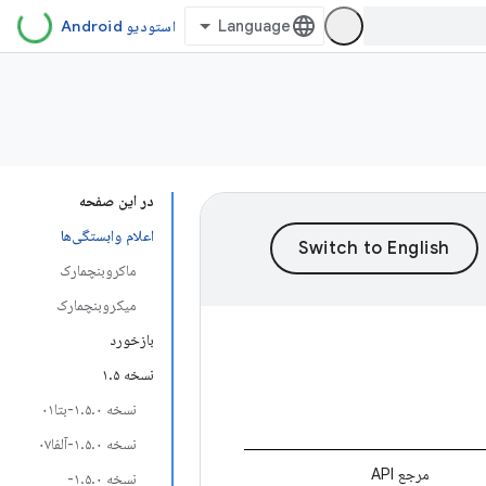
استودیو Android
در این صفحه
اعلام وابستگی‌ها
ماکروبنچمارک
میکروبنچمارک
بازخورد
نسخه ۱.۵
نسخه ۱.۵.۰-بتا۰۱
نسخه ۱.۵.۰-آلفا۰۷
مرجع API
نسخه ۱.۵.۰-