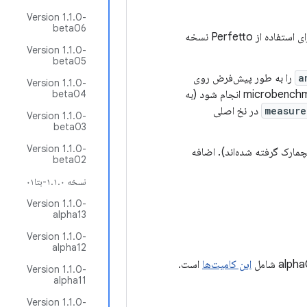
Version 1.1.0-
beta06
پیاده‌سازی پردازنده ردیابی (و همچنین ضبط ردیابی Perfetto بدون نیاز به پیکربندی) را برای استفاده از Perfetto نسخه
Version 1.1.0-
beta05
a
را به طور پیش‌فرض روی
Version 1.1.0-
true تنظیم کنید. این پیش‌فرض‌های ایمن‌تر تضمین می‌کنند که کامپایل قبل از اجرای microbenchmarks انجام شود (به
beta04
measure
در نخ اصلی
Version 1.1.0-
beta03
Version 1.1.0-
Perfet از ۵ به ۳۰ ثانیه (فقط برای جلسات Perfetto که در بنچمارک گرفته شده‌اند). اضافه
beta02
نسخه ۱.۱.۰-بتا۰۱
Version 1.1.0-
alpha13
Version 1.1.0-
alpha12
این کامیت‌ها
است.
Version 1.1.0-
alpha11
Version 1.1.0-