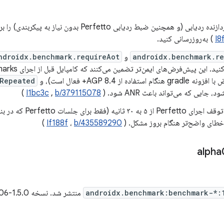
I8
) به‌روزرسانی کنید.
androidx.benchmark.re
و
ndroidx.benchmark.requireAot
استفاده از AGP 8.4+ فعال است)، و
Repeated
، جایی که می‌تواند باعث ANR شود. (
b/379115078
,
I1bc3c
)
افزایش زمان توقف اجرای to
طای واضح‌تر هنگام بروز مشکل. (
b/435589290
،
If188f
)
androidx.benchmark:benchmark-*:
منتشر شد. نسخه 1.5.0-alpha06 شامل