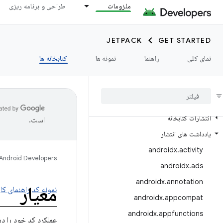
ملزومات
طراحی و برنامه ریزی
JETPACK
GET STARTED
نمای کلی
راهنما
نمونه ها
کتابخانه ها
کتابخانه ها را کاوش کنید
انتشارات کتابخانه
است.
یادداشت های انتشار
androidx
.
activity
Android Developers
androidx
.
ads
androidx
.
annotation
معیار
نمونه کد
راهنمای کار
androidx
.
appcompat
androidx
.
appfunctions
عملکرد کد خود را در