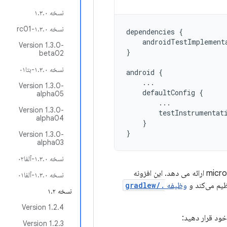
نسخه ۱.۳.۰
نسخه ۱.۳.۰-rc01
dependencies
{
androidTestImplement
Version 1.3.0-
}
beta02
نسخه ۱.۳.۰-بتا۰۱
android
{
...
Version 1.3.0-
defaultConfig
{
alpha05
...
Version 1.3.0-
testInstrumentat
alpha04
}
}
Version 1.3.0-
alpha03
نسخه ۱.۳.۰-آلفا۰۲
کتابخانه Microbenchmark همچنین یک پلاگین Gradle را برای استفاده با ماژول microbenchmark ارائه می دهد. این افزونه
نسخه ۱.۳.۰-آلفا۰۱
یم می‌کند و
وظیفه
./gradlew
نسخه ۱.۲
Version 1.2.4
ود قرار دهید:
Version 1.2.3