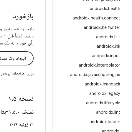
androidx
.
health
بازخورد
androidx
.
health
.
connect
androidx
.
heifwriter
دهید. لطفاً قبل از 
androidx
.
hilt
رأی خود را به یک م
androidx
.
ink
androidx
.
input
ایجاد یک مسئ
androidx
.
interpolator
برای اطلاعات بیشتر
androidx
.
javascriptengine
androidx
.
leanback
androidx
.
legacy
نسخه ۱
۵
.
androidx
.
lifecycle
نسخه ۱
۰-بتا۰۱
.
۵
.
androidx
.
lint
androidx
.
loader
۲۹ ژوئیه ۲۰۲۶
androidx
.