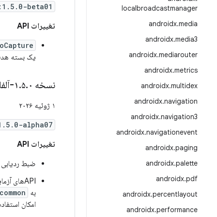
:1.5.0-beta01
localbroadcastmanager
androidx
.
media
تغییرات API
androidx
.
media3
oCapture
androidx
.
mediarouter
یک بسته هدف 
androidx
.
metrics
نسخه ۱
۰-آلفا۰۷
.
۵
.
androidx
.
multidex
androidx
.
navigation
۱ ژوئیه ۲۰۲۶
androidx
.
navigation3
1.5.0-alpha07
androidx
.
navigationevent
تغییرات API
androidx
.
paging
palette
.
androidx
ضبط ردیابی Perfetto ساده شده روی دستگاه. 
androidx
.
pdf
APIهای آزمایشی افزونه
به
-common
androidx
.
percentlayout
امکان استفاده از آنها را در nchmark
androidx
.
performance