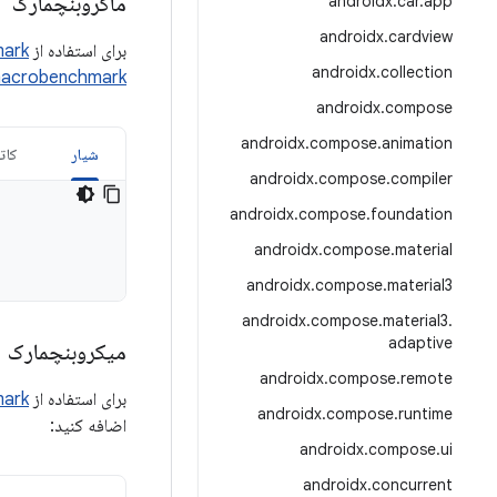
ماکروبنچمارک
androidx
.
car
.
app
androidx
.
cardview
برای استفاده از
ark
androidx
.
collection
acrobenchmark
androidx
.
compose
androidx
.
compose
.
animation
شیار
کات
androidx
.
compose
.
compiler
androidx
.
compose
.
foundation
androidx
.
compose
.
material
androidx
.
compose
.
material3
androidx
.
compose
.
material3
.
adaptive
میکروبنچمارک
androidx
.
compose
.
remote
برای استفاده از
mark
androidx
.
compose
.
runtime
اضافه کنید:
androidx
.
compose
.
ui
androidx
.
concurrent