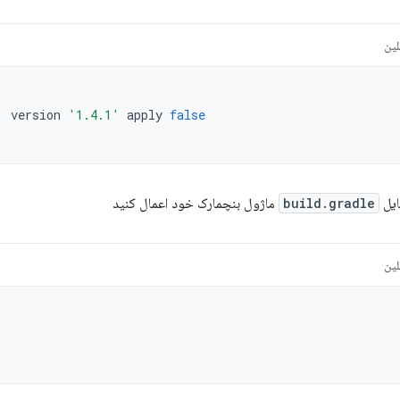
لین
'
version
'1.4.1'
apply
false
ایل
build.gradle
ماژول بنچمارک خود اعمال کنید
لین
'