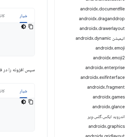
androidx
.
documentfile
شیار
کات
androidx
.
draganddrop
androidx
.
drawerlayout
انیمیشن androidx
dynamic
.
androidx
.
emoji
androidx
.
emoji2
androidx
.
enterprise
سپس افزونه را در ف
androidx
.
exifinterface
androidx
.
fragment
شیار
کات
androidx
.
games
androidx
.
glance
اندروید ایکس
.
گلس
.
وِیر
androidx
.
graphics
androidx
.
gridlayout