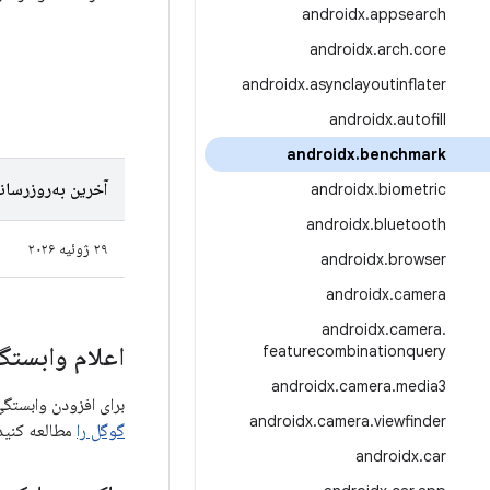
androidx
.
appsearch
androidx
.
arch
.
core
androidx
.
asynclayoutinflater
androidx
.
autofill
androidx
.
benchmark
آخرین به‌روزرسان
androidx
.
biometric
androidx
.
bluetooth
۲۹ ژوئیه ۲۰۲۶
androidx
.
browser
androidx
.
camera
androidx
.
camera
.
اعلام وابستگی
featurecombinationquery
androidx
.
camera
.
media3
برای افزودن وابستگی به Benchmark، باید مخزن Google Maven را به پروژه خود اضافه کنید. 
androidx
.
camera
.
viewfinder
گوگل را
مطالعه کنید
androidx
.
car