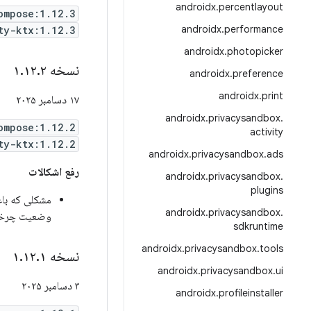
androidx
.
percentlayout
ompose:1.12.3
androidx
.
performance
ty-ktx:1.12.3
androidx
.
photopicker
نسخه ۱
۲
.
۱۲
.
androidx
.
preference
androidx
.
print
۱۷ دسامبر ۲۰۲۵
androidx
.
privacysandbox
.
ompose:1.12.2
activity
ty-ktx:1.12.2
androidx
.
privacysandbox
.
ads
رفع اشکالات
androidx
.
privacysandbox
.
plugins
مشکلی که باعث می
androidx
.
privacysandbox
.
وضعیت چرخه ح
sdkruntime
androidx
.
privacysandbox
.
tools
نسخه ۱
۱
.
۱۲
.
androidx
.
privacysandbox
.
ui
۳ دسامبر ۲۰۲۵
androidx
.
profileinstaller