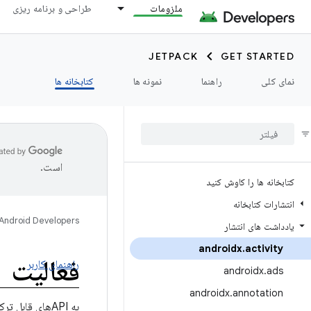
ملزومات
طراحی و برنامه ریزی
JETPACK
GET STARTED
نمای کلی
راهنما
نمونه ها
کتابخانه ها
است.
کتابخانه ها را کاوش کنید
انتشارات کتابخانه
Android Developers
یادداشت های انتشار
androidx
.
activity
فعالیت
راهنمای کاربر
androidx
.
ads
androidx
.
annotation
به APIهای قابل ترکیب ساخته شده بر روی Activity دسترسی داشته باشید.