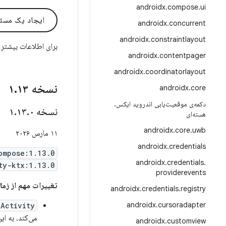
androidx
.
compose
.
ui
ایجاد یک مسئ
androidx
.
concurrent
androidx
.
constraintlayout
برای اطلاعات بیشتر
androidx
.
contentpager
androidx
.
coordinatorlayout
نسخه ۱
۱۳
.
androidx
.
core
دکمه‌ی موقعیت‌یابی اندروید ایکس
.
نسخه ۱
۰
.
۱۳
.
هسته‌ای
androidx
.
core
.
uwb
۱۱ مارس ۲۰۲۶
androidx
.
credentials
ompose:1.13.0
androidx
.
credentials
.
ty-ktx:1.13.0
providerevents
تغییرات مهم از زمان .۱۲.۰
androidx
.
credentials
.
registry
androidx
.
cursoradapter
Activity
می‌کند، به ا
androidx
.
customview