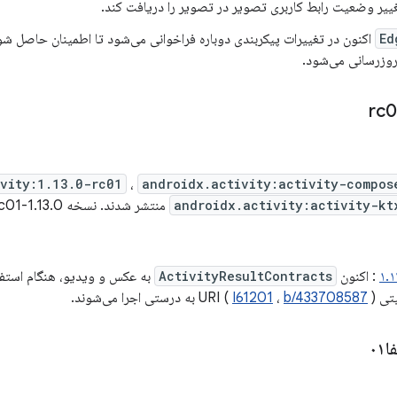
ییر وضعیت رابط کاربری تصویر در تصویر را دریافت کند.
Ed
اکنون در تغییرات پیکربندی دوباره فراخوانی می‌شود تا اطمینان حاصل 
روزرسانی می‌شود.
ivity:1.13.0-rc01
،
androidx.activity:activity-compos
androidx.activity:activity-kt
منتشر شدند. نسخه 1.13.0-rc01 شامل
: اکنون
ActivityResultContracts
به عکس و ویدیو، هنگام استفاد
UR (
) به درستی اجرا می‌شوند.
b/433708587
،
I61201