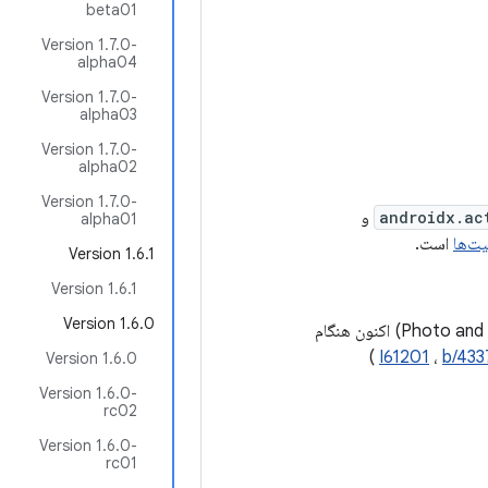
beta01
Version 1.7.0-
alpha04
Version 1.7.0-
alpha03
Version 1.7.0-
alpha02
Version 1.7.0-
androidx.ac
و
alpha01
یت‌ها
است.
Version 1.6.1
Version 1.6.1
Version 1.6.0
عکس و ویدیو (Photo and Video ActivityResultContracts) اکنون هنگام
)
I61201
،
b/43
Version 1.6.0
Version 1.6.0-
rc02
Version 1.6.0-
rc01