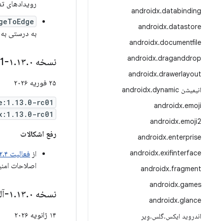
رویدادهای تغ
androidx
.
databinding
geToEdge
androidx
.
datastore
به درستی به‌
androidx
.
documentfile
androidx
.
draganddrop
نسخه ۱
۰-rc01
.
۱۳
.
androidx
.
drawerlayout
۲۵ فوریه ۲۰۲۶
انیمیشن androidx
dynamic
.
e:1.13.0-rc01
androidx
.
emoji
x:1.13.0-rc01
androidx
.
emoji2
رفع اشکالات
androidx
.
enterprise
androidx
.
exifinterface
از
فعالیت ۱.۱۲.۴
اصلاحات امنیتی I
androidx
.
fragment
androidx
.
games
نسخه ۱
۰-آلفا۰۱
.
۱۳
.
androidx
.
glance
۱۴ ژانویه ۲۰۲۶
اندروید ایکس
.
گلس
.
وِیر