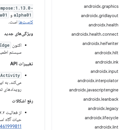
androidx
.
graphics
ompose:1.13.0-
alpha01
و
ha01
androidx
.
gridlayout
کامیت‌ها
است.
androidx
.
health
ویژگی‌های جدید
androidx
.
health
.
connect
androidx
.
heifwriter
اکنون
Edge
سیستم اطمین
androidx
.
hilt
androidx
.
ink
تغییرات API
androidx
.
input
Activity
androidx
.
interpolator
می‌کند، به ا
رویدادهای تغ
androidx
.
javascriptengine
androidx
.
leanback
رفع اشکالات
androidx
.
legacy
از فعالیت ۱.۱۲.۲: مشکلی که باعث می‌شد تنظیم دستی
androidx
.
lifecycle
حیات آگاه ا
/461999811
androidx
.
lint