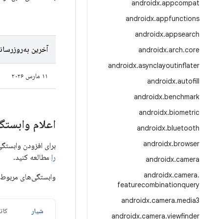
androidx
.
appcompat
androidx
.
appfunctions
androidx
.
appsearch
آخرین به‌روزرسان
androidx
.
arch
.
core
androidx
.
asynclayoutinflater
۱۱ مارس ۲۰۲۶
androidx
.
autofill
androidx
.
benchmark
androidx
.
biometric
اعلام وابستگی
androidx
.
bluetooth
androidx
.
browser
برای افزودن وابستگی به Activity، باید مخزن Google Maven را به پروژه خود اضافه کنید. 
را
مطالعه کنید.
androidx
.
camera
androidx
.
camera
.
وابستگی‌های مربوط 
featurecombinationquery
androidx
.
camera
.
media3
شیار
کات
androidx
.
camera
.
viewfinder