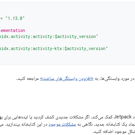
=
"1.13.0"
lementation
oidx.activity:activity:$activity_version"
oidx.activity:activity-ktx:$activity_version"
در مورد وابستگی‌ها، به
«افزودن وابستگی‌های ساخت»
مراجعه کنید.
بازخورد شما به بهبود Jetpack کمک می‌کند. اگر مشکلات جدیدی کشف کردید یا ایده‌هایی 
ایجاد یک کتابخانه جدید، نگاهی به
مشکلات موجود
در این کتابخانه بیندازید. می
شکل موجود اضافه کنید.