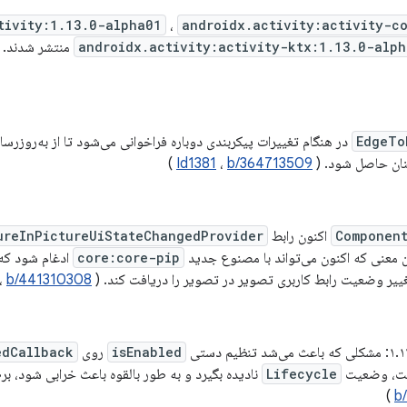
tivity:1.13.0-alpha01
،
androidx.activity:activity-c
androidx.activity:activity-ktx:1.13.0-alp
منتشر شدند. نسخه 1.13.0-1
EdgeTo
در هنگام تغییرات پیکربندی دوباره فراخوانی می‌شود تا از به‌روز
ان حاصل شود. (
b/364713509
،
Id1381
)
Component
اکنون رابط
ureInPictureUiStateChangedProvider
ین معنی که اکنون می‌تواند با مصنوع جدید
core:core-pip
ادغام شود که 
ییر وضعیت رابط کاربری تصویر در تصویر را دریافت کند. (
b/441310308
،
isEnabled
روی
edCallback
ست، وضعیت
Lifecycle
نادیده بگیرد و به طور بالقوه باعث خرابی شود، ب
)
b