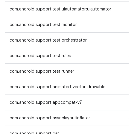
com.android.support.test.uiautomator:uiautomator
an
com.android.support.test:monitor
an
com.android.support.test:orchestrator
an
com.android.support.test:rules
an
com.android.support.test:runner
an
com.android.support:animated-vector-drawable
an
com.android.support:appcompat-v7
an
com.android.support:asynclayoutinflater
an
com.android.support:car
an