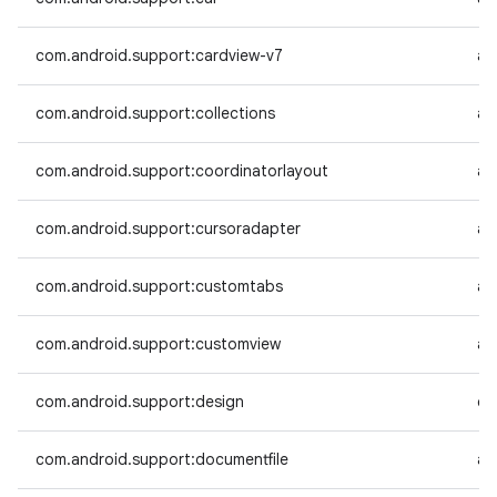
com.android.support:cardview-v7
an
com.android.support:collections
an
com.android.support:coordinatorlayout
an
com.android.support:cursoradapter
an
com.android.support:customtabs
an
com.android.support:customview
an
com.android.support:design
co
com.android.support:documentfile
an