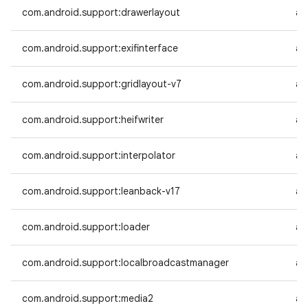
com.android.support:drawerlayout
an
com.android.support:exifinterface
an
com.android.support:gridlayout-v7
an
com.android.support:heifwriter
an
com.android.support:interpolator
an
com.android.support:leanback-v17
an
com.android.support:loader
an
com.android.support:localbroadcastmanager
an
com.android.support:media2
an