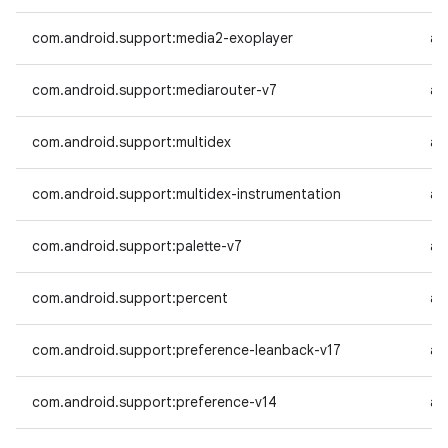
com.android.support:media2-exoplayer
an
com.android.support:mediarouter-v7
an
com.android.support:multidex
an
com.android.support:multidex-instrumentation
an
com.android.support:palette-v7
an
com.android.support:percent
an
com.android.support:preference-leanback-v17
an
com.android.support:preference-v14
an