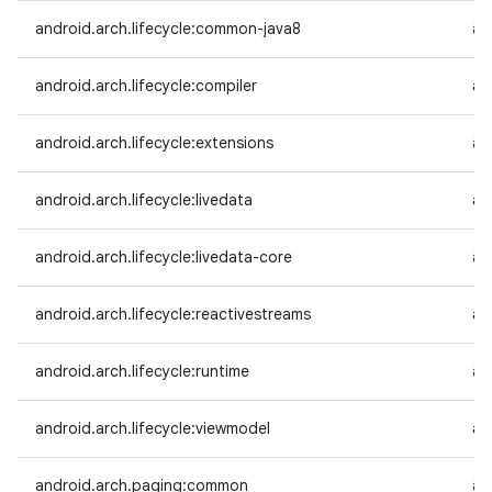
android.arch.lifecycle:common-java8
an
android.arch.lifecycle:compiler
an
android.arch.lifecycle:extensions
an
android.arch.lifecycle:livedata
an
android.arch.lifecycle:livedata-core
an
android.arch.lifecycle:reactivestreams
an
android.arch.lifecycle:runtime
an
android.arch.lifecycle:viewmodel
an
android.arch.paging:common
an