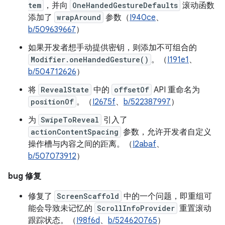
tem
，并向
OneHandedGestureDefaults
滚动函数
添加了
wrapAround
参数（
I940ce
、
b/509639667
）
如果开发者想手动提供密钥，则添加不可组合的
Modifier.oneHandedGesture()
。（
I191e1
、
b/504712626
）
将
RevealState
中的
offsetOf
API 重命名为
positionOf
。（
I2675f
、
b/522387997
）
为
SwipeToReveal
引入了
actionContentSpacing
参数，允许开发者自定义
操作槽与内容之间的距离。（
I2abaf
、
b/507073912
）
bug 修复
修复了
ScreenScaffold
中的一个问题，即重组可
能会导致未记忆的
ScrollInfoProvider
重置滚动
跟踪状态。（
I98f6d
、
b/524620765
）