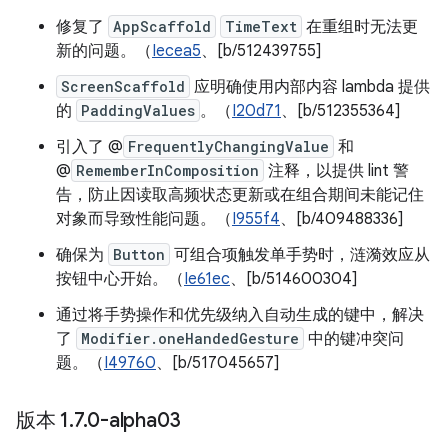
修复了
AppScaffold
TimeText
在重组时无法更
新的问题。（
Iecea5
、[b/512439755]
ScreenScaffold
应明确使用内部内容 lambda 提供
的
PaddingValues
。（
I20d71
、[b/512355364]
引入了 @
FrequentlyChangingValue
和
@
RememberInComposition
注释，以提供 lint 警
告，防止因读取高频状态更新或在组合期间未能记住
对象而导致性能问题。（
I955f4
、[b/409488336]
确保为
Button
可组合项触发单手势时，涟漪效应从
按钮中心开始。（
Ie61ec
、[b/514600304]
通过将手势操作和优先级纳入自动生成的键中，解决
了
Modifier.oneHandedGesture
中的键冲突问
题。（
I49760
、[b/517045657]
版本 1
.
7
.
0-alpha03