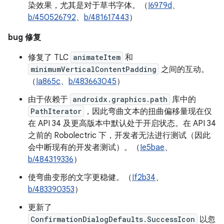
染效果，尤其是对于草书字体。（
I6979d
、
b/450526792
、
b/481617443
）
bug 修复
修复了 TLC
animateItem
和
minimumVerticalContentPadding
之间的互动。
（
Ia865c
、
b/483663045
）
由于依赖于
androidx.graphics.path
库中的
PathIterator
，因此弯曲文本的扭曲偏移量现在仅
在 API 34 及更高版本中默认处于开启状态。在 API 34
之前的 Robolectric 下，开发者无法进行测试（因此
会中断现有的开发者测试）。（
Ie5bae
、
b/484319336
）
使弯曲变形的文字更稳健。（
If2b34
、
b/483390353
）
更新了
ConfirmationDialogDefaults.SuccessIcon
以忽