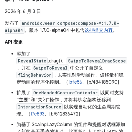
2026 年 6 月 3 日
发布了
androidx.wear.compose:compose-*:1.7.0-
alpha04
。版本 1.7.0-alpha04 中包含
这些提交内容
。
API 变更
添加了
RevealState
.drag()、
SwipeToRevealDragScope
，并在
SwipeToReveal
中公开了自定义
flingBehavior
，以实现对滑动操作、偏移量和稳
定动画的程序化控制。（
Ibfe56
、[b/484185090]
扩展了
OneHandedGestureIndicator
以同时支持
“主要”和“关闭”操作，并将其绑定架构迁移到
InteractionSource
以实现自动化的生命周期管
理。（
I7e893
、[b/512836472]
为基于 ScalingLazyColumn 的组件和提醒对话框添加
了新的基于手势的滚动。此更新引入了默认 50% 的