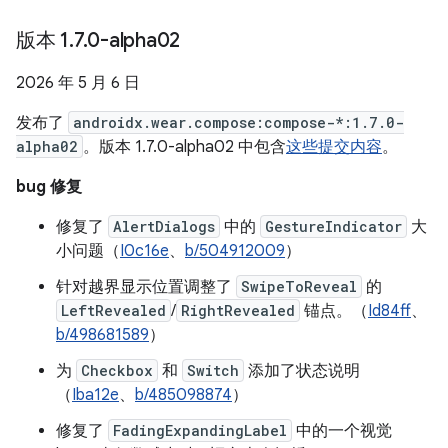
版本 1
.
7
.
0-alpha02
2026 年 5 月 6 日
发布了
androidx.wear.compose:compose-*:1.7.0-
alpha02
。版本 1.7.0-alpha02 中包含
这些提交内容
。
bug 修复
修复了
AlertDialogs
中的
GestureIndicator
大
小问题（
I0c16e
、
b/504912009
）
针对越界显示位置调整了
SwipeToReveal
的
LeftRevealed
/
RightRevealed
锚点。（
Id84ff
、
b/498681589
）
为
Checkbox
和
Switch
添加了状态说明
（
Iba12e
、
b/485098874
）
修复了
FadingExpandingLabel
中的一个视觉