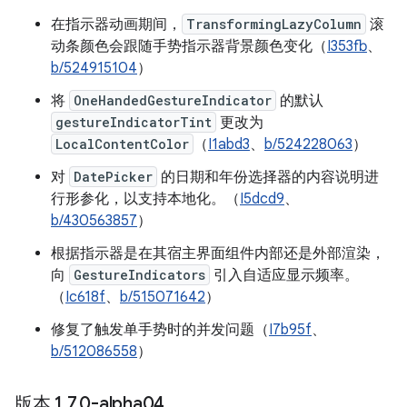
在指示器动画期间，
TransformingLazyColumn
滚
动条颜色会跟随手势指示器背景颜色变化（
I353fb
、
b/524915104
）
将
OneHandedGestureIndicator
的默认
gestureIndicatorTint
更改为
LocalContentColor
（
I1abd3
、
b/524228063
）
对
DatePicker
的日期和年份选择器的内容说明进
行形参化，以支持本地化。（
I5dcd9
、
b/430563857
）
根据指示器是在其宿主界面组件内部还是外部渲染，
向
GestureIndicators
引入自适应显示频率。
（
Ic618f
、
b/515071642
）
修复了触发单手势时的并发问题（
I7b95f
、
b/512086558
）
版本 1
.
7
.
0-alpha04