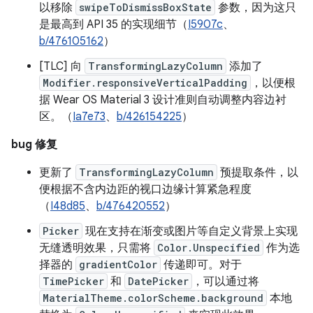
以移除
swipeToDismissBoxState
参数，因为这只
是最高到 API 35 的实现细节（
I5907c
、
b/476105162
）
[TLC] 向
TransformingLazyColumn
添加了
Modifier.responsiveVerticalPadding
，以便根
据 Wear OS Material 3 设计准则自动调整内容边衬
区。（
Ia7e73
、
b/426154225
）
bug 修复
更新了
TransformingLazyColumn
预提取条件，以
便根据不含内边距的视口边缘计算紧急程度
（
I48d85
、
b/476420552
）
Picker
现在支持在渐变或图片等自定义背景上实现
无缝透明效果，只需将
Color.Unspecified
作为选
择器的
gradientColor
传递即可。对于
TimePicker
和
DatePicker
，可以通过将
MaterialTheme.colorScheme.background
本地