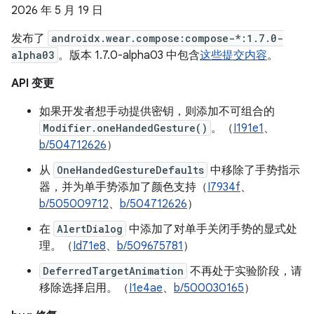
2026 年 5 月 19 日
发布了
androidx.wear.compose:compose-*:1.7.0-
alpha03
。版本 1.7.0-alpha03 中包含
这些提交内容
。
API 变更
如果开发者想手动提供密钥，则添加不可组合的
Modifier.oneHandedGesture()
。（
I191e1
、
b/504712626
）
从
OneHandedGestureDefaults
中移除了手势指示
器，并为单手势添加了颜色支持（
I7934f
、
b/505009712
、
b/504712626
）
在
AlertDialog
中添加了对单手关闭手势的显式处
理。（
Id71e8
、
b/509675781
）
DeferredTargetAnimation
不再处于实验阶段，请
移除选择启用。（
I1e4ae
、
b/500030165
）