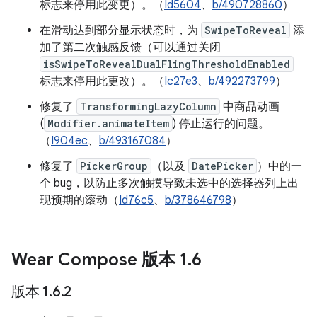
标志来停用此变更）。（
Id5604
、
b/490728860
）
在滑动达到部分显示状态时，为
SwipeToReveal
添
加了第二次触感反馈（可以通过关闭
isSwipeToRevealDualFlingThresholdEnabled
标志来停用此更改）。（
Ic27e3
、
b/492273799
）
修复了
TransformingLazyColumn
中商品动画
(
Modifier.animateItem
) 停止运行的问题。
（
I904ec
、
b/493167084
）
修复了
PickerGroup
（以及
DatePicker
）中的一
个 bug，以防止多次触摸导致未选中的选择器列上出
现预期的滚动（
Id76c5
、
b/378646798
）
Wear Compose 版本 1
.
6
版本 1
.
6
.
2