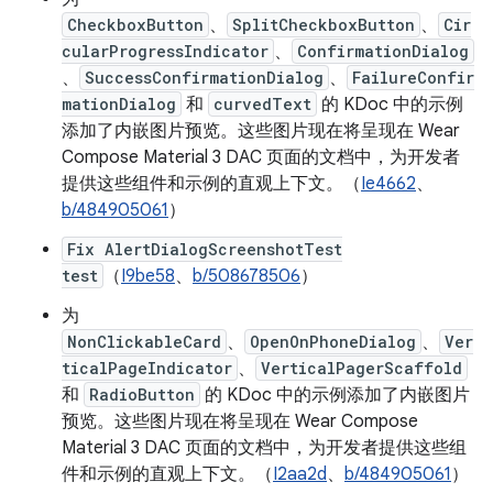
CheckboxButton
、
SplitCheckboxButton
、
Cir
cularProgressIndicator
、
ConfirmationDialog
、
SuccessConfirmationDialog
、
FailureConfir
mationDialog
和
curvedText
的 KDoc 中的示例
添加了内嵌图片预览。这些图片现在将呈现在 Wear
Compose Material 3 DAC 页面的文档中，为开发者
提供这些组件和示例的直观上下文。（
Ie4662
、
b/484905061
）
Fix AlertDialogScreenshotTest
test
（
I9be58
、
b/508678506
）
为
NonClickableCard
、
OpenOnPhoneDialog
、
Ver
ticalPageIndicator
、
VerticalPagerScaffold
和
RadioButton
的 KDoc 中的示例添加了内嵌图片
预览。这些图片现在将呈现在 Wear Compose
Material 3 DAC 页面的文档中，为开发者提供这些组
件和示例的直观上下文。（
I2aa2d
、
b/484905061
）