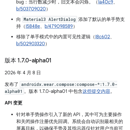
bug：当行数减少时，旧文本会闪烁。（
Ia40c9
、
b/503709020
）
向
Material3 AlertDialog
添加了默认的单手势支
持（
I5848e
、
b/479098589
）
移除了单手模式中的内置可见性逻辑（
I8c602
、
b/502903320
）
版本 1
.
7
.
0-alpha01
2026 年 4 月 8 日
发布了
androidx.wear.compose:compose-*:1.7.0-
alpha01
。版本 1.7.0-alpha01 中包含
这些提交内容
。
API 变更
针对单手势操作引入了新的 API，其中可为主要操作
和关闭操作注册优先回调。系统会自动识别最相关的
屏幕目标，以确保手势及其指示器仅针对用户当前可