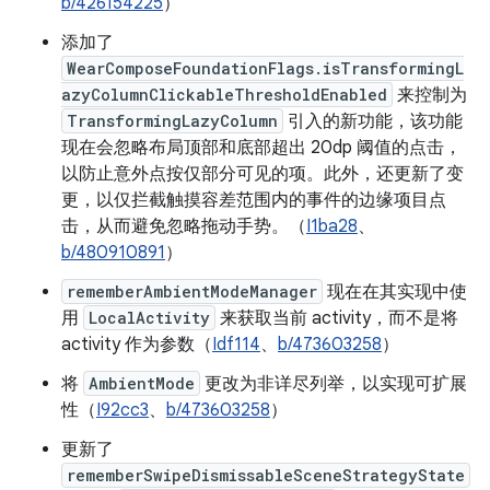
b/426154225
）
添加了
WearComposeFoundationFlags.isTransformingL
azyColumnClickableThresholdEnabled
来控制为
TransformingLazyColumn
引入的新功能，该功能
现在会忽略布局顶部和底部超出 20dp 阈值的点击，
以防止意外点按仅部分可见的项。此外，还更新了变
更，以仅拦截触摸容差范围内的事件的边缘项目点
击，从而避免忽略拖动手势。（
I1ba28
、
b/480910891
）
rememberAmbientModeManager
现在在其实现中使
用
LocalActivity
来获取当前 activity，而不是将
activity 作为参数（
Idf114
、
b/473603258
）
将
AmbientMode
更改为非详尽列举，以实现可扩展
性（
I92cc3
、
b/473603258
）
更新了
rememberSwipeDismissableSceneStrategyState