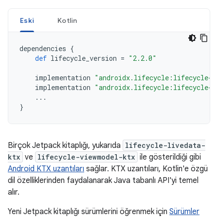
Eski
Kotlin
dependencies
{
def
lifecycle_version
=
"2.2.0"
implementation
"androidx.lifecycle:lifecycle-l
implementation
"androidx.lifecycle:lifecycle-v
...
}
Birçok Jetpack kitaplığı, yukarıda
lifecycle-livedata-
ktx
ve
lifecycle-viewmodel-ktx
ile gösterildiği gibi
Android KTX uzantıları
sağlar. KTX uzantıları, Kotlin'e özgü
dil özelliklerinden faydalanarak Java tabanlı API'yi temel
alır.
Yeni Jetpack kitaplığı sürümlerini öğrenmek için
Sürümler