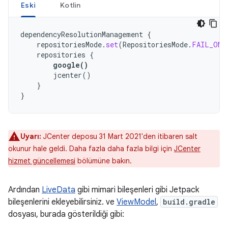
Eski
Kotlin
dependencyResolutionManagement
{
repositoriesMode
.
set
(
RepositoriesMode
.
FAIL_ON_
repositories
{
google
()
jcenter
()
}
}
Uyarı:
JCenter deposu 31 Mart 2021'den itibaren salt
okunur hale geldi. Daha fazla daha fazla bilgi için
JCenter
hizmet güncellemesi
bölümüne bakın.
Ardından
LiveData
gibi mimari bileşenleri gibi Jetpack
bileşenlerini ekleyebilirsiniz. ve
ViewModel
,
build.gradle
dosyası, burada gösterildiği gibi: