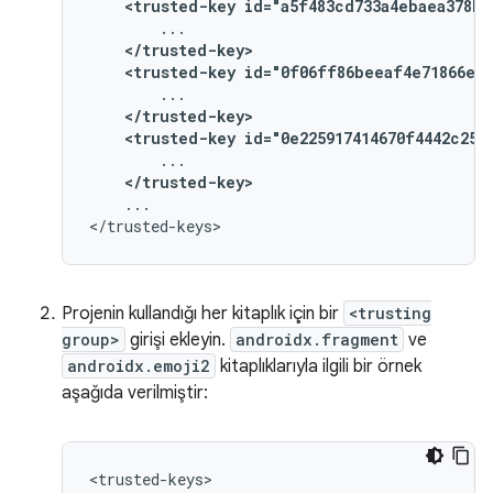
<trusted-key
id="a5f483cd733a4ebaea378b2
</trusted-key>
<trusted-key
id="0f06ff86beeaf4e71866ee5
</trusted-key>
<trusted-key
id="0e225917414670f4442c250
</trusted-key>
...

Projenin kullandığı her kitaplık için bir
<trusting
group>
girişi ekleyin.
androidx.fragment
ve
androidx.emoji2
kitaplıklarıyla ilgili bir örnek
aşağıda verilmiştir: