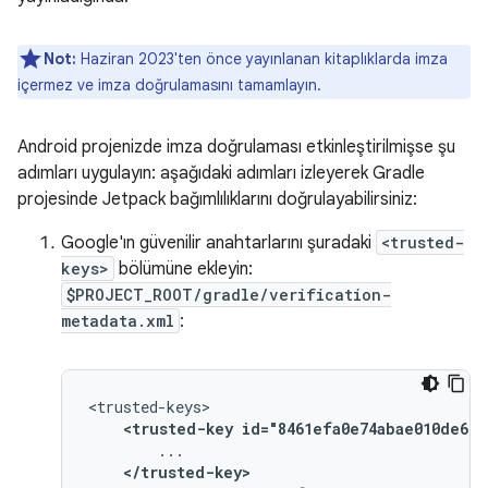
Not:
Haziran 2023'ten önce yayınlanan kitaplıklarda imza
içermez ve imza doğrulamasını tamamlayın.
Android projenizde imza doğrulaması etkinleştirilmişse şu
adımları uygulayın: aşağıdaki adımları izleyerek Gradle
projesinde Jetpack bağımlılıklarını doğrulayabilirsiniz:
Google'ın güvenilir anahtarlarını şuradaki
<trusted-
keys>
bölümüne ekleyin:
$PROJECT_ROOT/gradle/verification-
metadata.xml
:
<trusted-key
id="8461efa0e74abae010de669
</trusted-key>