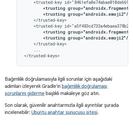
<trusted-key
<trusting
group="androidx.fragment"
<trusting
group="androidx.emoji2"/>
<trusted-key
<trusting
group="androidx.fragment"
<trusting
group="androidx.emoji2"/>
...

Bağımlılık doğrulamasıyla ilgili sorunlar için aşağıdaki
adımları izleyerek Gradle'ın
bağımlılık doğrulaması
sorunlarını giderme
başlıklı makaleye göz atın.
Son olarak, güvenilir anahtarmızla ilgili ayrıntılar şurada
incelenebilir:
Ubuntu anahtar sunucusu sitesi
.