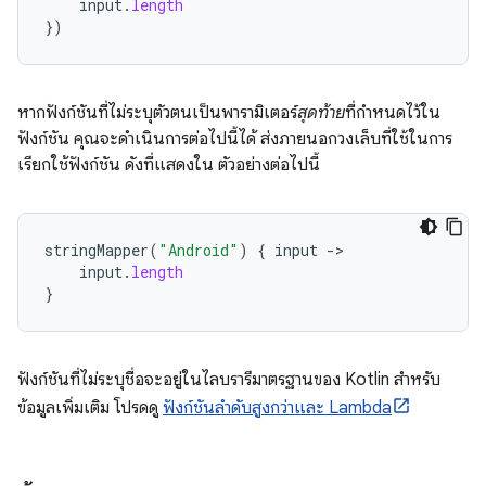
input
.
length
})
หากฟังก์ชันที่ไม่ระบุตัวตนเป็นพารามิเตอร์
สุดท้าย
ที่กำหนดไว้ใน
ฟังก์ชัน คุณจะดำเนินการต่อไปนี้ได้ ส่งภายนอกวงเล็บที่ใช้ในการ
เรียกใช้ฟังก์ชัน ดังที่แสดงใน ตัวอย่างต่อไปนี้
stringMapper
(
"Android"
)
{
input
-
input
.
length
}
ฟังก์ชันที่ไม่ระบุชื่อจะอยู่ในไลบรารีมาตรฐานของ Kotlin สำหรับ
ข้อมูลเพิ่มเติม โปรดดู
ฟังก์ชันลำดับสูงกว่าและ Lambda