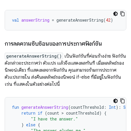
val
answerString
=
generateAnswerString
(
42
)
การลดความซับซ้อนของการประกาศฟังก์ชัน
generateAnswerString()
เป็นฟังก์ชันที่ค่อนข้างง่าย ฟังก์ชัน
ดังกล่าวจะประกาศว่า ตัวแปร แล้วจึงแสดงผลทันที เมื่อผลลัพธ์ของ
นิพจน์เดียว ที่แสดงผลจากฟังก์ชัน คุณสามารถข้ามการประกาศ
ตัวแปรภายใน ส่งคืนผลลัพธ์ของนิพจน์ if-else ที่มีอยู่ในฟังก์ชัน
เช่น ที่แสดงในตัวอย่างต่อไปนี้
fun
generateAnswerString
(
countThreshold
:
Int
):
Str
return
if
(
count
 > 
countThreshold
)
{
"I have the answer."
}
else
{
"The answer eludes me."