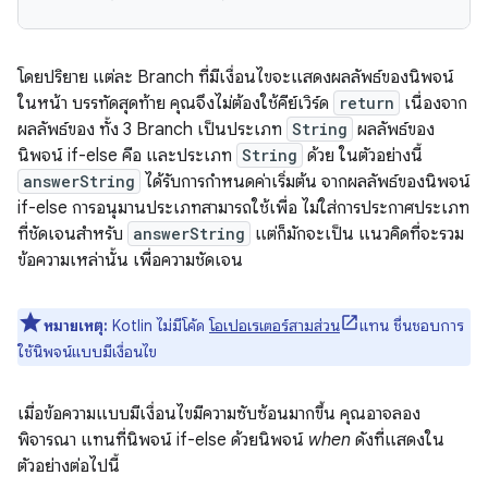
โดยปริยาย แต่ละ Branch ที่มีเงื่อนไขจะแสดงผลลัพธ์ของนิพจน์
ในหน้า บรรทัดสุดท้าย คุณจึงไม่ต้องใช้คีย์เวิร์ด
return
เนื่องจาก
ผลลัพธ์ของ ทั้ง 3 Branch เป็นประเภท
String
ผลลัพธ์ของ
นิพจน์ if-else คือ และประเภท
String
ด้วย ในตัวอย่างนี้
answerString
ได้รับการกำหนดค่าเริ่มต้น จากผลลัพธ์ของนิพจน์
if-else การอนุมานประเภทสามารถใช้เพื่อ ไม่ใส่การประกาศประเภท
ที่ชัดเจนสำหรับ
answerString
แต่ก็มักจะเป็น แนวคิดที่จะรวม
ข้อความเหล่านั้น เพื่อความชัดเจน
หมายเหตุ:
Kotlin ไม่มีโค้ด
โอเปอเรเตอร์สามส่วน
แทน ชื่นชอบการ
ใช้นิพจน์แบบมีเงื่อนไข
เมื่อข้อความแบบมีเงื่อนไขมีความซับซ้อนมากขึ้น คุณอาจลอง
พิจารณา แทนที่นิพจน์ if-else ด้วยนิพจน์
when
ดังที่แสดงใน
ตัวอย่างต่อไปนี้