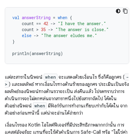
val
answerString
=
when
{
count
==
42
-
>
"I have the answer."
count
 > 
35
-
>
"The answer is close."
else
-
>
"The answer eludes me."
}
println
(
answerString
)
แต่ละสาขาในนิพจน์
when
จะแสดงด้วยเงื่อนไข ซึ่งก็คือลูกศร (
-
>
) และผลลัพธ์ หากเงื่อนไขทางด้านซ้ายของลูกศร ประเมินเป็นจริง
ผลลัพธ์ของนิพจน์ทางด้านขวาจะเป็น ส่งคืนแล้ว โปรดทราบว่าการ
ดำเนินการจะไม่ตกหล่นจากสาขาหนึ่งไปยังสาขาถัดไป โค้ดใน
ตัวอย่างนิพจน์
when
มีฟังก์ชันการทำงานเทียบเท่ากับโค้ดใน จาก
ตัวอย่างก่อนหน้านี้ แต่น่าจะอ่านได้ง่ายกว่า
เงื่อนไขของ Kotlin ไฮไลต์ฟีเจอร์ที่มีประสิทธิภาพมากกว่านั้น
การ
แคสต์อัจฉริยะ
แทนที่จะใช้ตัวดำเนินการ Safe-Call หรือ "ไม่ใช่ค่า