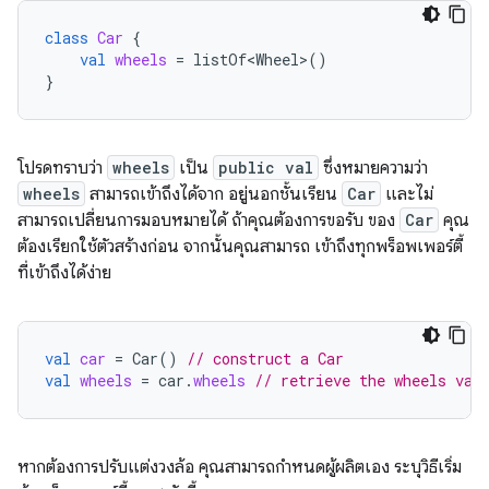
class
Car
{
val
wheels
=
listOf<Wheel>
()
}
โปรดทราบว่า
wheels
เป็น
public val
ซึ่งหมายความว่า
wheels
สามารถเข้าถึงได้จาก อยู่นอกชั้นเรียน
Car
และไม่
สามารถเปลี่ยนการมอบหมายได้ ถ้าคุณต้องการขอรับ ของ
Car
คุณ
ต้องเรียกใช้ตัวสร้างก่อน จากนั้นคุณสามารถ เข้าถึงทุกพร็อพเพอร์ตี้
ที่เข้าถึงได้ง่าย
val
car
=
Car
()
// construct a Car
val
wheels
=
car
.
wheels
// retrieve the wheels val
หากต้องการปรับแต่งวงล้อ คุณสามารถกำหนดผู้ผลิตเอง ระบุวิธีเริ่ม