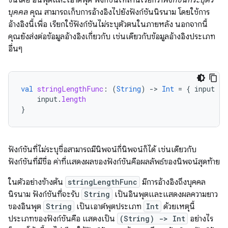
ขึ้นโดย อินพุตและเอาต์พุต ฟังก์ชันเหล่านี้เรียกว่า
ฟังก์ชันที่ระบุตัว
บุคคล
คุณ สามารถเก็บการอ้างอิงไปยังฟังก์ชันนิรนาม โดยใช้การ
อ้างอิงนี้เพื่อ เรียกใช้ฟังก์ชันไม่ระบุตัวตนในภายหลัง นอกจากนี้
คุณยังส่งต่อข้อมูลอ้างอิงเกี่ยวกับ เช่นเดียวกับข้อมูลอ้างอิงประเภท
อื่นๆ
val
stringLengthFunc
:
(
String
)
-
>
Int
=
{
input
-
input
.
length
}
ฟังก์ชันที่ไม่ระบุชื่อสามารถมีนิพจน์กี่นิพจน์ก็ได้ เช่นเดียวกับ
ฟังก์ชันที่มีชื่อ ค่าที่แสดงผลของฟังก์ชันคือผลลัพธ์ของนิพจน์สุดท้าย
ในตัวอย่างข้างต้น
stringLengthFunc
มีการอ้างอิงถึงบุคคล
นิรนาม ฟังก์ชันที่จะรับ
String
เป็นอินพุตและแสดงผลความยาว
ของอินพุต
String
เป็นเอาต์พุตประเภท
Int
ด้วยเหตุนี้
ประเภทของฟังก์ชันคือ แสดงเป็น
(String) -> Int
อย่างไร