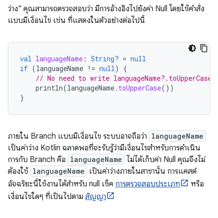
ว่าง" คุณสามารถตรวจสอบว่า มีการอ้างอิงไปยังค่า Null โดยใช้คำสั่ง
แบบมีเงื่อนไข เช่น ที่แสดงในตัวอย่างต่อไปนี้
val
languageName
:
String?
=
null
if
(
languageName
!=
null
)
{
// No need to write languageName?.toUpperCase(
println
(
languageName
.
toUpperCase
())
}
ภายใน Branch แบบมีเงื่อนไข ระบบอาจถือว่า
languageName
เป็นค่าว่าง Kotlin ฉลาดพอที่จะรับรู้ว่ามีเงื่อนไขสำหรับการดำเนิน
การกับ Branch คือ
languageName
ไม่ได้เก็บค่า Null คุณจึงไม่
ต้องใช้
languageName
เป็นค่าว่างภายในสาขานั้น การแคสต์
อัจฉริยะนี้ใช้งานได้สำหรับ null เช็ค
การตรวจสอบประเภท
หรือ
เงื่อนไขใดๆ ที่เป็นไปตาม
สัญญา