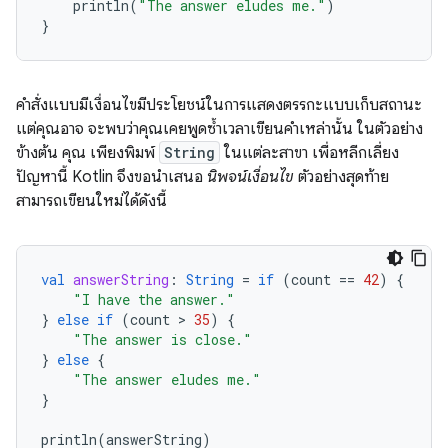
println
(
"The answer eludes me."
)
}
คำสั่งแบบมีเงื่อนไขมีประโยชน์ในการแสดงตรรกะแบบเก็บสถานะ
แต่คุณอาจ จะพบว่าคุณเคยพูดซ้ำเวลาเขียนคำเหล่านั้น ในตัวอย่าง
ข้างต้น คุณ เพียงพิมพ์
String
ในแต่ละสาขา เพื่อหลีกเลี่ยง
ปัญหานี้ Kotlin จึงขอนำเสนอ
นิพจน์เงื่อนไข
ตัวอย่างสุดท้าย
สามารถเขียนใหม่ได้ดังนี้
val
answerString
:
String
=
if
(
count
==
42
)
{
"I have the answer."
}
else
if
(
count
 > 
35
)
{
"The answer is close."
}
else
{
"The answer eludes me."
}
println
(
answerString
)