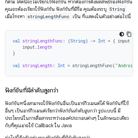
ก็ตาม โค้ดนี้จะไม่เรียกใช้ฟังก์ชัน หากต้องการดึงผลลัพธ์ของฟังก์ชัน
คุณจะต้องเรียกใช้ฟังก์ชัน ฟังก์ชันที่มีชื่อ คุณต้องระบุ
String
เมื่อโทรหา
stringLengthFunc
เป็น ที่แสดงในตัวอย่างต่อไปนี้
val
stringLengthFunc
:
(
String
)
-
>
Int
=
{
input
-
input
.
length
}
val
stringLength
:
Int
=
stringLengthFunc
(
"Android"
ฟังก์ชันที่มีลำดับสูงกว่า
ฟังก์ชันหนึ่งสามารถใช้ฟังก์ชันอื่นเป็นอาร์กิวเมนต์ได้ ฟังก์ชันที่ใช้
อื่นๆ เป็นอาร์กิวเมนต์เรียกว่า
ฟังก์ชันลำดับสูงกว่า
รูปแบบนี้ มี
ประโยชน์ในการสื่อสารระหว่างองค์ประกอบต่างๆ ในลักษณะเดียว
กับที่คุณอาจใช้ Callback ใน Java