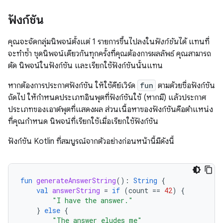
ฟังก์ชัน
คุณจะจัดกลุ่มนิพจน์ตั้งแต่ 1 รายการขึ้นไปลงใน
ฟังก์ชัน
ได้ แทนที่
จะทำซ้ำ ชุดนิพจน์เดียวกันทุกครั้งที่คุณต้องการผลลัพธ์ คุณสามารถ
ตัด นิพจน์ในฟังก์ชัน และเรียกใช้ฟังก์ชันนั้นแทน
หากต้องการประกาศฟังก์ชัน ให้ใช้คีย์เวิร์ด
fun
ตามด้วยชื่อฟังก์ชัน
ถัดไป ให้กำหนดประเภทอินพุตที่ฟังก์ชันใช้ (หากมี) แล้วประกาศ
ประเภทของเอาต์พุตที่แสดงผล ส่วนเนื้อหาของฟังก์ชันคือตำแหน่ง
ที่คุณกำหนด นิพจน์ที่เรียกใช้เมื่อเรียกใช้ฟังก์ชัน
ฟังก์ชัน Kotlin ที่สมบูรณ์จากตัวอย่างก่อนหน้านี้มีดังนี้
fun
generateAnswerString
():
String
{
val
answerString
=
if
(
count
==
42
)
{
"I have the answer."
}
else
{
"The answer eludes me"