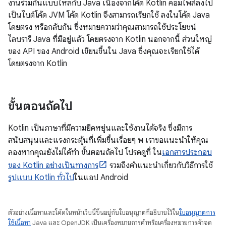
งานร่วมกันแบบไหลกับ Java เนื่องจากโค้ด Kotlin คอมไพล์ลงไป
เป็นไบต์โค้ด JVM โค้ด Kotlin จึงสามารถเรียกใช้ ลงในโค้ด Java
โดยตรง หรือกลับกัน ซึ่งหมายความว่าคุณสามารถใช้ประโยชน์
ไลบรารี Java ที่มีอยู่แล้ว โดยตรงจาก Kotlin นอกจากนี้ ส่วนใหญ่
ของ API ของ Android เขียนขึ้นใน Java ซึ่งคุณจะเรียกใช้ได้
โดยตรงจาก Kotlin
ขั้นตอนถัดไป
Kotlin เป็นภาษาที่มีความยืดหยุ่นและใช้งานได้จริง ซึ่งมีการ
สนับสนุนและแรงกระตุ้นที่เพิ่มขึ้นเรื่อยๆ พ เราขอแนะนำให้คุณ
ลองหากคุณยังไม่ได้ทำ ขั้นตอนถัดไป โปรดดูที่ ใน
เอกสารประกอบ
ของ Kotlin อย่างเป็นทางการ
รวมถึงคำแนะนำเกี่ยวกับวิธีการใช้
รูปแบบ Kotlin ทั่วไป
ในแอป Android
ตัวอย่างเนื้อหาและโค้ดในหน้าเว็บนี้ขึ้นอยู่กับใบอนุญาตที่อธิบายไว้ใน
ใบอนุญาตการ
ใช้เนื้อหา
Java และ OpenJDK เป็นเครื่องหมายการค้าหรือเครื่องหมายการค้าจด