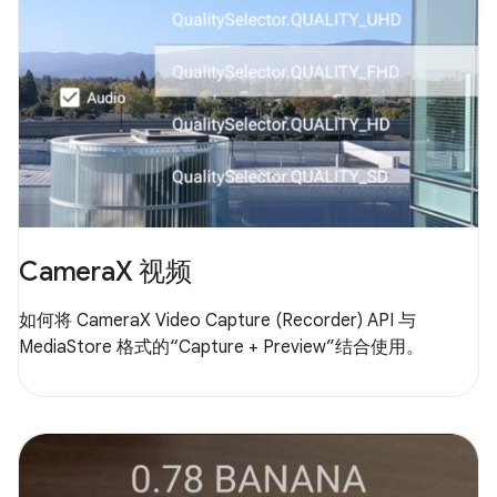
CameraX 视频
如何将 CameraX Video Capture (Recorder) API 与
MediaStore 格式的“Capture + Preview”结合使用。