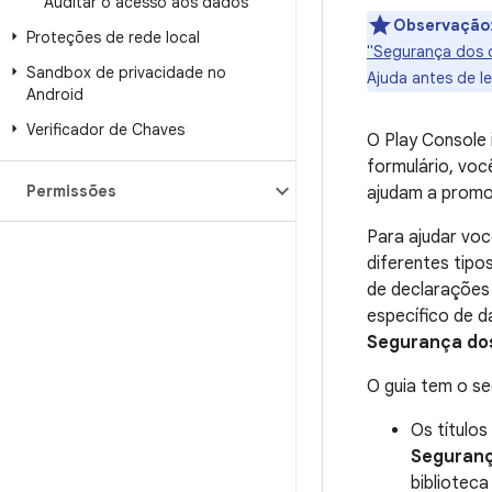
Auditar o acesso aos dados
Observação
Proteções de rede local
"Segurança dos 
Sandbox de privacidade no
Ajuda antes de le
Android
Verificador de Chaves
O Play Console 
formulário, voc
Permissões
ajudam a promov
Para ajudar voc
diferentes tip
de declarações
específico de d
Segurança do
O guia tem o se
Os títulos
Seguranç
biblioteca