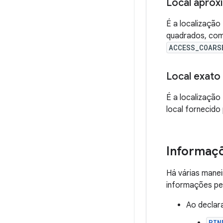
Local apro
É a localização
quadrados, como
ACCESS_COARS
Local exato
É a localização
local fornecido
Informaçõ
Há várias manei
informações pes
Ao declar
BIN