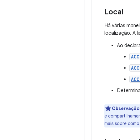
Local
Há várias manei
localização. A 
Ao declar
ACC
ACC
ACC
Determina
Observação
e compartilhame
mais sobre como