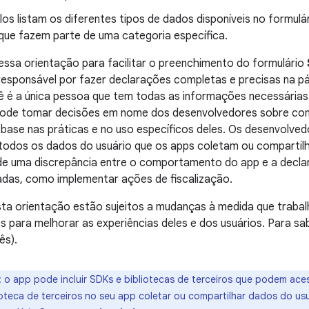
los listam os diferentes tipos de dados disponíveis no formulá
que fazem parte de uma categoria específica.
ssa orientação para facilitar o preenchimento do formulário
esponsável por fazer declarações completas e precisas na p
ê é a única pessoa que tem todas as informações necessárias
ode tomar decisões em nome dos desenvolvedores sobre com
base nas práticas e no uso específicos deles. Os desenvolved
odos os dados do usuário que os apps coletam ou compart
e uma discrepância entre o comportamento do app e a decla
das, como implementar ações de fiscalização.
sta orientação estão sujeitos a mudanças à medida que trab
 para melhorar as experiências deles e dos usuários. Para sab
ês).
:
o app pode incluir SDKs e bibliotecas de terceiros que podem ace
teca de terceiros no seu app coletar ou compartilhar dados do usuá