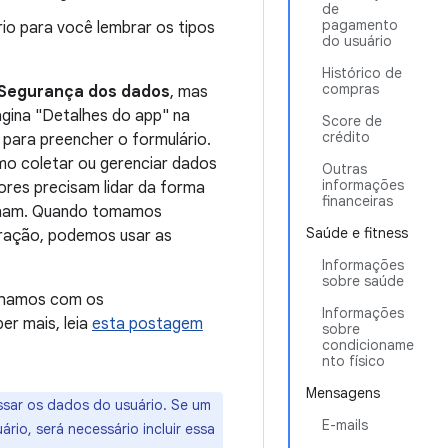
de
pagamento
rio para você lembrar os tipos
do usuário
Histórico de
compras
Segurança dos dados
, mas
ágina "Detalhes do app" na
Score de
crédito
 para preencher o formulário.
o coletar ou gerenciar dados
Outras
informações
ores precisam lidar da forma
financeiras
ilham. Quando tomamos
Saúde e fitness
ração, podemos usar as
Informações
sobre saúde
alhamos com os
Informações
er mais, leia
esta postagem
sobre
condicioname
nto físico
Mensagens
ssar os dados do usuário. Se um
E-mails
rio, será necessário incluir essa