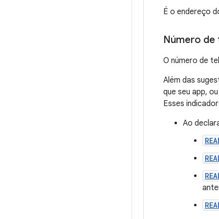
É o endereço d
Número de 
O número de tel
Além das sugest
que seu app, ou
Esses indicador
Ao declar
REA
REA
REA
ante
REA