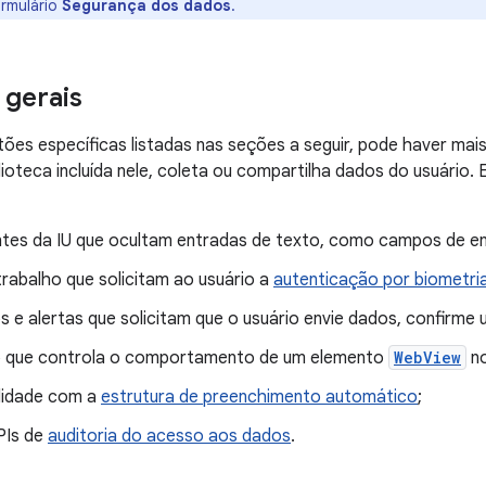
rmulário
Segurança dos dados
.
 gerais
ões específicas listadas nas seções a seguir, pode haver mais
lioteca incluída nele, coleta ou compartilha dados do usuário. 
es da IU que ocultam entradas de texto, como campos de en
trabalho que solicitam ao usuário a
autenticação por biometri
s e alertas que solicitam que o usuário envie dados, confirme
 que controla o comportamento de um elemento
WebView
no
lidade com a
estrutura de preenchimento automático
;
PIs de
auditoria do acesso aos dados
.