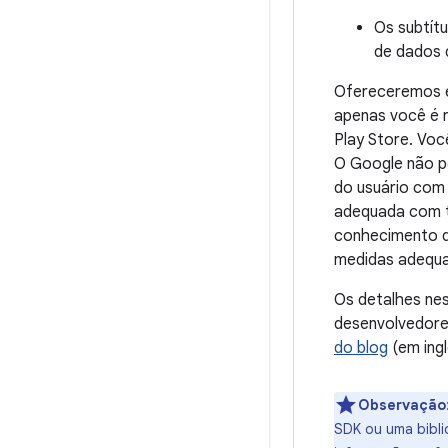
Os subtítu
de dados 
Ofereceremos e
apenas você é r
Play Store. Voc
O Google não p
do usuário com 
adequada com t
conhecimento d
medidas adequa
Os detalhes ne
desenvolvedores
do blog
(em ingl
Observação
SDK ou uma biblio