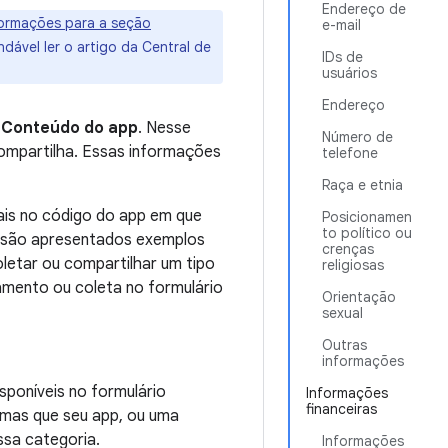
Endereço de
formações para a seção
e-mail
ável ler o artigo da Central de
IDs de
usuários
Endereço
a
Conteúdo do app
. Nesse
Número de
compartilha. Essas informações
telefone
Raça e etnia
ais no código do app em que
Posicionamen
to político ou
, são apresentados exemplos
crenças
letar ou compartilhar um tipo
religiosas
amento ou coleta no formulário
Orientação
sexual
Outras
informações
isponíveis no formulário
Informações
financeiras
rmas que seu app, ou uma
ssa categoria.
Informações