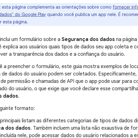
:
esta página complementa as orientações sobre como
fornecer in
dados" do Google Play
quando você publica um app nele. É recomend
r esta página.
inclui um formulário sobre a
Segurança dos dados
na págin
ê explica aos usuários quais tipos de dados seu app coleta e 
er a transparência dos dados e a confiança do usuário.
ê a preencher o formulário, este guia mostra exemplos de loc
os de dados do usuário podem ser coletados. Especificamente
 de permissão e chamadas de API que o app pode usar para co
ado do usuário, o que exige que você declare esse compartilh
s dados
.
guinte formato:
 principais listam as diferentes categorias de tipos de dados d
a dos dados
. Também incluem uma lista não exaustiva de fo
 incluída nele, pode acessar dados do usuário relacionados a e