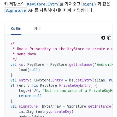
키 저장소의
KeyStore.Entry
를 가져오고
sign()
과 같은
Signature
API를 사용하여 데이터에 서명합니다.
Kotlin
자바
/*
 * Use a PrivateKey in the KeyStore to create a si
 * some data.
 */
val
ks
:
KeyStore
=
KeyStore
.
getInstance
(
"AndroidKe
load
(
null
)
}
val
entry
:
KeyStore
.
Entry
=
ks
.
getEntry
(
alias
,
nul
if
(
entry
!is
KeyStore
.
PrivateKeyEntry
)
{
Log
.
w
(
TAG
,
"Not an instance of a PrivateKeyEnt
return
null
}
val
signature
:
ByteArray
=
Signature
.
getInstance
(
"
initSign
(
entry
.
privateKey
)
update
(
data
)