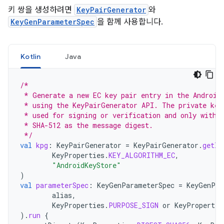
키 쌍을 생성하려면
KeyPairGenerator
와
KeyGenParameterSpec
을 함께 사용합니다.
Kotlin
Java
/*
 * Generate a new EC key pair entry in the Android
 * using the KeyPairGenerator API. The private key
 * used for signing or verification and only with 
 * SHA-512 as the message digest.
 */
val
kpg
:
KeyPairGenerator
=
KeyPairGenerator
.
getIn
KeyProperties
.
KEY_ALGORITHM_EC
,
"AndroidKeyStore"
)
val
parameterSpec
:
KeyGenParameterSpec
=
KeyGenPar
alias
,
KeyProperties
.
PURPOSE_SIGN
or
KeyPropertie
).
run
{