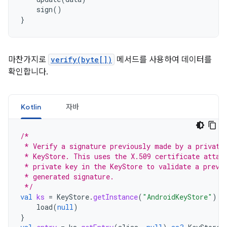
sign
()
}
마찬가지로
verify(byte[])
메서드를 사용하여 데이터를
확인합니다.
Kotlin
자바
/*
 * Verify a signature previously made by a private
 * KeyStore. This uses the X.509 certificate attac
 * private key in the KeyStore to validate a previ
 * generated signature.
 */
val
ks
=
KeyStore
.
getInstance
(
"AndroidKeyStore"
).
a
load
(
null
)
}