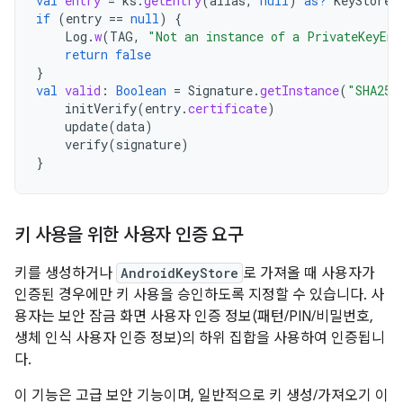
val
entry
=
ks
.
getEntry
(
alias
,
null
)
as?
KeyStore
.
if
(
entry
==
null
)
{
Log
.
w
(
TAG
,
"Not an instance of a PrivateKeyEnt
return
false
}
val
valid
:
Boolean
=
Signature
.
getInstance
(
"SHA256
initVerify
(
entry
.
certificate
)
update
(
data
)
verify
(
signature
)
}
키 사용을 위한 사용자 인증 요구
키를 생성하거나
AndroidKeyStore
로 가져올 때 사용자가
인증된 경우에만 키 사용을 승인하도록 지정할 수 있습니다. 사
용자는 보안 잠금 화면 사용자 인증 정보(패턴/PIN/비밀번호,
생체 인식 사용자 인증 정보)의 하위 집합을 사용하여 인증됩니
다.
이 기능은 고급 보안 기능이며, 일반적으로 키 생성/가져오기 이