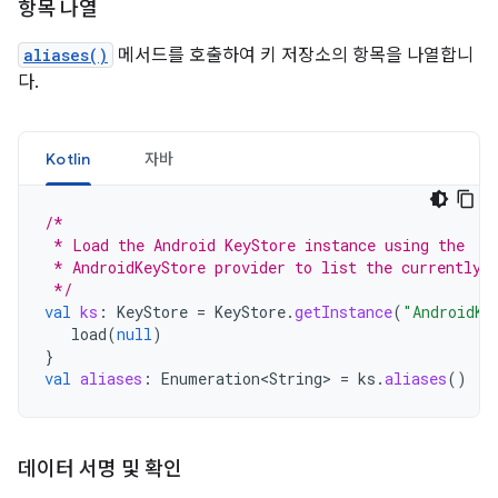
항목 나열
aliases()
메서드를 호출하여 키 저장소의 항목을 나열합니
다.
Kotlin
자바
/*
 * Load the Android KeyStore instance using the
 * AndroidKeyStore provider to list the currently 
 */
val
ks
:
KeyStore
=
KeyStore
.
getInstance
(
"AndroidKe
load
(
null
)
}
val
aliases
:
Enumeration<String>
=
ks
.
aliases
()
데이터 서명 및 확인