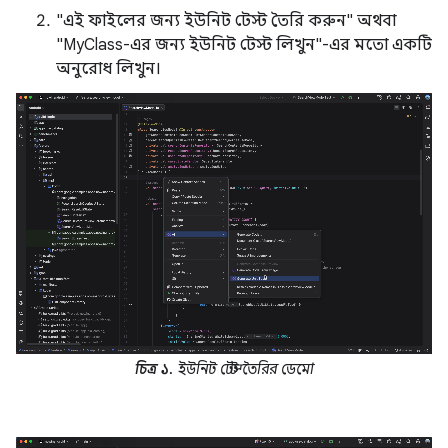
"এই ফাইলের জন্য ইউনিট টেস্ট তৈরি করুন" অথবা
"MyClass-এর জন্য ইউনিট টেস্ট লিখুন"-এর মতো একটি
অনুরোধ লিখুন।
চিত্র ১.
ইউনিট টেস্ট তৈরির ডেমো