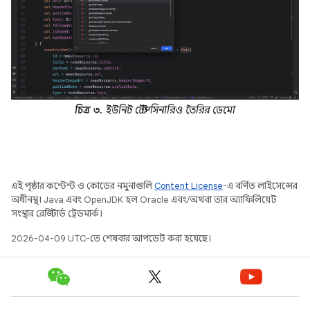
চিত্র ৩.
ইউনিট টেস্ট সিনারিও তৈরির ডেমো
এই পৃষ্ঠার কন্টেন্ট ও কোডের নমুনাগুলি
Content License
-এ বর্ণিত লাইসেন্সের
অধীনস্থ। Java এবং OpenJDK হল Oracle এবং/অথবা তার অ্যাফিলিয়েট
সংস্থার রেজিস্টার্ড ট্রেডমার্ক।
2026-04-09 UTC-তে শেষবার আপডেট করা হয়েছে।