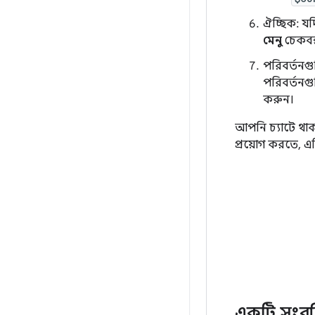
ঐচ্ছিক: যদ
মেনু
চেকবক
পরিবর্তন
পরিবর্তনগু
করুন।
আপনি চ্যাটে থাক
প্রয়োগ করতে, এ
একটি সংরক্ষ