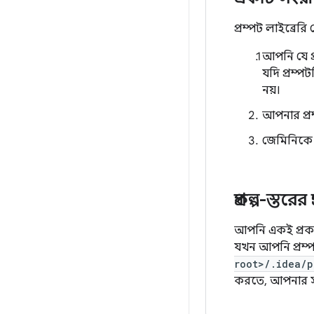
প্রম্পট লাইব্রে
আপনি যে প্
যদি প্রম্প
নয়।
আপনার প্র
জেমিনিকে প
প্রকল্প-স্ত
আপনি একই প্রকল্
যখন আপনি প্রম্পট
root>/.idea/p
করতে, আপনার সংস্