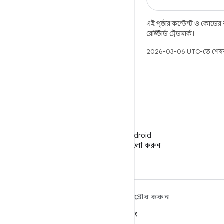
এই পৃষ্ঠার কন্টেন্ট ও কোডের
রেজিস্টার্ড ট্রেডমার্ক।
2026-03-06 UTC-তে শেষব
WeChat
WeChat-এ Android
ডেভেলপারদের ফলো করুন
ANDROID সম্পর্কে আরও
এক্সপ্লোর করুন
শিখুন
গেমিং