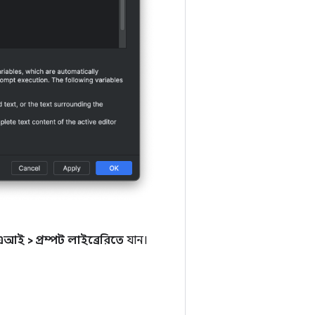
এআই > প্রম্পট লাইব্রেরিতে
যান।