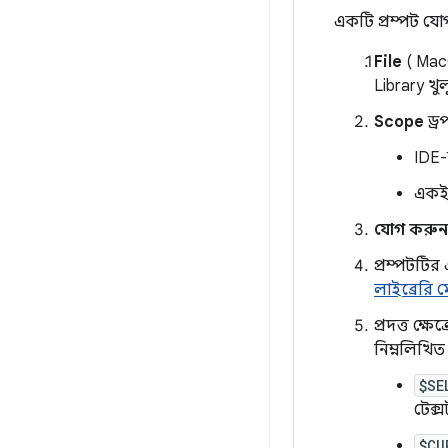
একটি প্রম্পট য
File
( Ma
Library খুল
Scope
ড্র
IDE-
একই 
যোগ করুন
প্রম্পটটি
লাইব্রেরি 
প্রদত্ত ক্ষ
নিম্নলিখিত
$SE
টেক্স
$CU