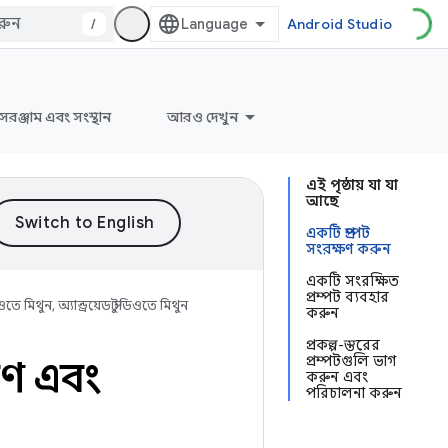
/
Android Studio
সরঞ্জাম এবং সংস্থান
আরও দেখুন
এই পৃষ্ঠায় যা যা
আছে
একটি প্রম্পট
সংরক্ষণ করুন
একটি সংরক্ষিত
প্রম্পট ব্যবহার
ুডিওতে মিথুন, অ্যান্ড্রয়েড স্টুডিওতে মিথুন
করুন
প্রকল্প-স্তরের
প্রম্পটগুলি ভাগ
ক্ষণ এবং
করুন এবং
পরিচালনা করুন