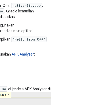
er C++,
native-lib.cpp
,
so
. Gradle kemudian
 aplikasi.
nggunakan
tersedia untuk aplikasi.
mpilkan
"Hello from C++"
gunakan
APK Analyzer
:
b.so
di jendela APK Analyzer di