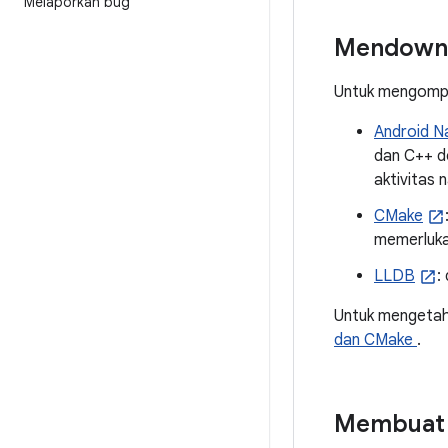
Melaporkan bug
Mendownlo
Untuk mengompil
Android N
dan C++ d
aktivitas 
CMake
memerluka
LLDB
:
Untuk mengetahu
dan CMake
.
Membuat 