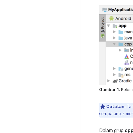
Gambar 1.
Kelomp
Catatan:
Tam
serupa untuk men
Dalam grup
cp