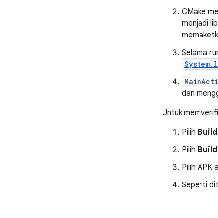
CMake meng
menjadi l
memaketka
Selama ru
System.l
MainActi
dan meng
Untuk memverifi
Pilih
Build
Pilih
Build
Pilih APK 
Seperti d