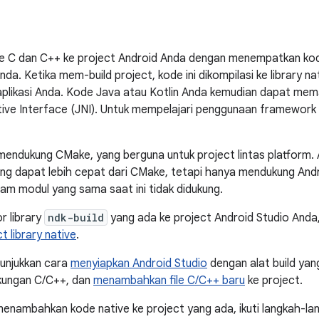
 C dan C++ ke project Android Anda dengan menempatkan ko
da. Ketika mem-build project, kode ini dikompilasi ke library n
plikasi Anda. Kode Java atau Kotlin Anda kemudian dapat memang
tive Interface (JNI). Untuk mempelajari penggunaan framework J
mendukung CMake, yang berguna untuk project lintas platform.
ang dapat lebih cepat dari CMake, tetapi hanya mendukung An
am modul yang sama saat ini tidak didukung.
r library
ndk-build
yang ada ke project Android Studio Anda,
t library native
.
nunjukkan cara
menyiapkan Android Studio
dengan alat build yan
ungan C/C++, dan
menambahkan file C/C++ baru
ke project.
 menambahkan kode native ke project yang ada, ikuti langkah-lan