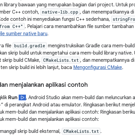
an library bawaan yang merupakan bagian dari project. Untuk pr
umber C++ contoh,
native-lib.cpp
, dan menempatkannya di 
 Kode contoh ini menyediakan fungsi C++ sederhana,
stringFr
from C++"
. Pelajari cara menambahkan file sumber tambahan 
le sumber native baru
.
a file
build.gradle
menginstruksikan Gradle cara mem-build
n skrip build untuk mengetahui cara mem-build library native. 
 skrip build CMake,
CMakeLists.txt
, dan menempatkannya di 
en skrip build ini lebih lanjut, baca
Mengonfigurasi CMake
.
an menjalankan aplikasi contoh
klik
Run
, Android Studio akan mem-build dan meluncurkan a
” di perangkat Android atau emulator. Ringkasan berikut menje
uk mem-build dan menjalankan aplikasi contoh: Ringkasan berik
uk mem-build dan menjalankan aplikasi contoh:
anggil skrip build eksternal,
CMakeLists.txt
.