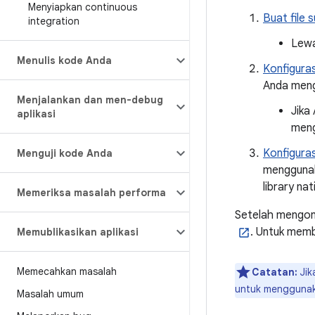
Menyiapkan continuous
Buat file 
integration
Lewa
Menulis kode Anda
Konfigura
Anda meng
Menjalankan dan men-debug
Jika
aplikasi
men
Konfigura
Menguji kode Anda
menggunak
library nat
Memeriksa masalah performa
Setelah mengonf
. Untuk memb
Memublikasikan aplikasi
Memecahkan masalah
Catatan:
Jik
untuk mengguna
Masalah umum