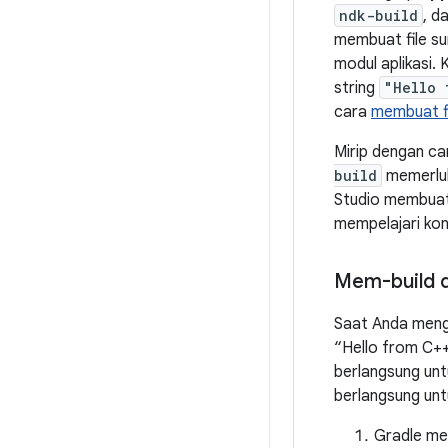
ndk-build
, d
membuat file s
modul aplikasi.
string
"Hello 
cara
membuat fi
Mirip dengan car
build
memerluka
Studio membuat
mempelajari kont
Mem-build d
Saat Anda meng
“Hello from C++
berlangsung unt
berlangsung unt
Gradle mem