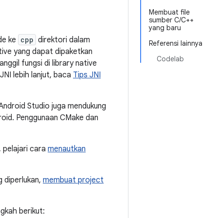
Membuat file
sumber C/C++
yang baru
de ke
cpp
direktori dalam
Referensi lainnya
ative yang dapat dipaketkan
Codelab
gil fungsi di library native
NI lebih lanjut, baca
Tips JNI
 Android Studio juga mendukung
droid. Penggunaan CMake dan
 pelajari cara
menautkan
g diperlukan,
membuat project
gkah berikut: