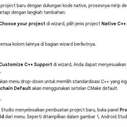
project baru dengan dukungan kode native, prosesnya mirip d
tetapi dengan langkah tambahan:
Choose your project
di wizard, pilih jenis project
Native C++
.
emua kolom lainnya di bagian wizard berikutnya.
Customize C++ Support
di wizard, Anda dapat menyesuaikan
.
kan menu drop-down untuk memilih standardisasi C++ yang ingi
chain Default
akan menggunakan setelan CMake default.
h
.
 Studio menyelesaikan pembuatan project baru, buka panel
Pro
id
dari menu. Seperti ditampilkan dalam gambar 1, Android St