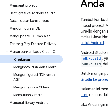
Anda
Membuat project
Bermigrasi ke Android Studio
Tambahkan kode
Dasar-dasar kontrol versi
modul project An
Mengonfigurasi IDE
Gradle dengan a
Mengupdate IDE dan alat
melalui Java Na
untuk Android
.
Tentang Play Feature Delivery
Menambahkan kode C dan C++
Android Studio 
ndk-build
, y
Ringkasan
ndk-build
dal
Menginstal NDK dan CMake
Untuk mengimpo
Mengonfigurasi NDK untuk
Gradle ke projec
AGP
Mengonfigurasi CMake
Halaman ini me
baru
dengan duk
Menautkan Gradle
Membuat library Android
Jika Anda ingin