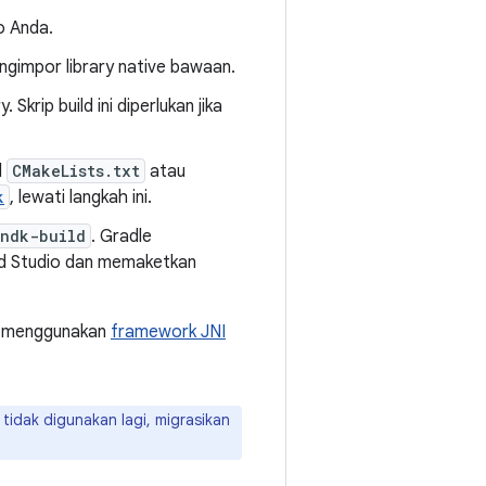
io Anda.
engimpor library native bawaan.
krip build ini diperlukan jika
d
CMakeLists.txt
atau
k
, lewati langkah ini.
ndk-build
. Gradle
id Studio dan memaketkan
in menggunakan
framework JNI
tidak digunakan lagi, migrasikan