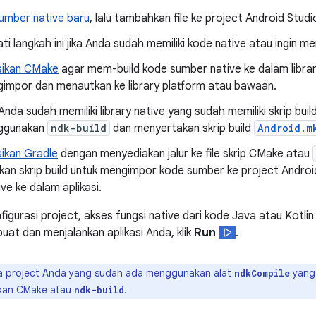
sumber native baru
, lalu tambahkan file ke project Android Stud
ti langkah ini jika Anda sudah memiliki kode native atau ingin m
sikan CMake
agar mem-build kode sumber native ke dalam library. S
impor dan menautkan ke library platform atau bawaan.
 Anda sudah memiliki library native yang sudah memiliki skrip buil
ggunakan
ndk-build
dan menyertakan skrip build
Android.m
sikan Gradle
dengan menyediakan jalur ke file skrip CMake atau
an skrip build untuk mengimpor kode sumber ke project Andro
ive ke dalam aplikasi.
igurasi project, akses fungsi native dari kode Java atau Kotl
uat dan menjalankan aplikasi Anda, klik
Run
.
a project Anda yang sudah ada menggunakan alat
yang 
ndkCompile
kan CMake atau
.
ndk-build