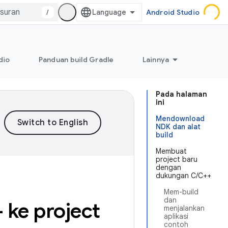
/
Android Studio
dio
Panduan build Gradle
Lainnya
Pada halaman
ini
Mendownload
NDK dan alat
build
Membuat
project baru
dengan
dukungan C/C++
Mem-build
dan
ke project
menjalankan
aplikasi
contoh