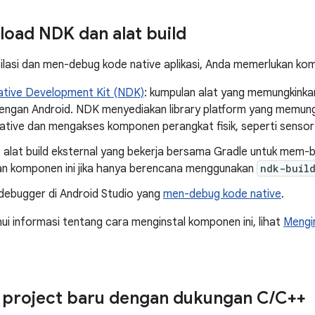
ad NDK dan alat build
asi dan men-debug kode native aplikasi, Anda memerlukan kom
ative Development Kit (NDK)
: kumpulan alat yang memungkink
engan Android. NDK menyediakan library platform yang memun
native dan mengakses komponen perangkat fisik, seperti sensor
: alat build eksternal yang bekerja bersama Gradle untuk mem-bui
n komponen ini jika hanya berencana menggunakan
ndk-buil
 debugger di Android Studio yang
men-debug kode native
.
i informasi tentang cara menginstal komponen ini, lihat
Mengi
project baru dengan dukungan C
/
C++