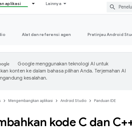
 aplikasi
Lainnya
dio
Alat dan referensi agen
Pratinjau Android Stu
Google menggunakan teknologi AI untuk
an konten ke dalam bahasa pilihan Anda. Terjemahan AI
ngandung kesalahan.
s
Mengembangkan aplikasi
Android Studio
Panduan IDE
bahkan kode C dan C++ 