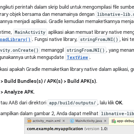
ikuti perintah dalam skrip build untuk mengompilasi file sumb
ibrary objek bersama dan menamainya dengan
libnative-lib.
nnya menjadi aplikasi. Gradle kemudian memaketkannya menjadi
ntime,
MainActivity
aplikasi akan memuat library native me
oadLibrary()
. Fungsi native library,
stringFromJNI()
, kini 
vity.onCreate()
memanggil
stringFromJNI()
, yang mena
gunakannya untuk mengupdate
TextView
.
kasi apakah Gradle memaketkan library native dalam aplikasi, 
 > Build Bundles(s) / APK(s) > Build APK(s)
.
 > Analyze APK
.
atau AAB dari direktori
app/build/outputs/
, lalu klik
OK
.
itampilkan dalam gambar 2, Anda dapat melihat
libnative-li