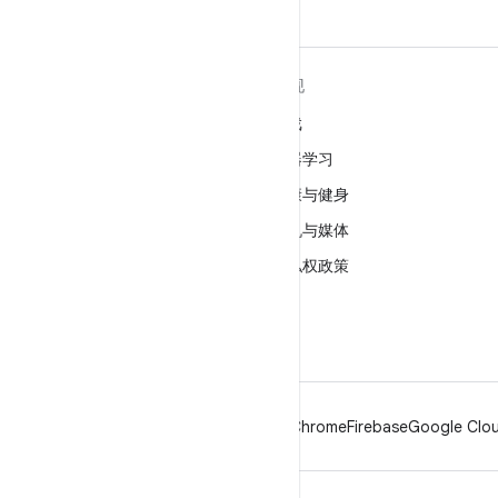
关于 ANDROID
发现
Android
游戏
适用于企业的 Android
机器学习
安全
健康与健身
源代码
相机与媒体
新闻
隐私权政策
博客
5G
播客
Android
Chrome
Firebase
Google Clou