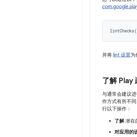
com.google.play.
并将
lint 设置
为
了解 Play
与通常会建议进行特
作方式有所不同
行以下操作：
了解
潜在
对应用的