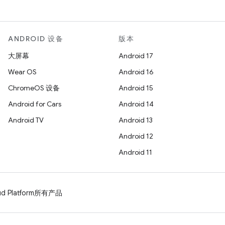
ANDROID 设备
版本
大屏幕
Android 17
Wear OS
Android 16
ChromeOS 设备
Android 15
Android for Cars
Android 14
Android TV
Android 13
Android 12
Android 11
d Platform
所有产品