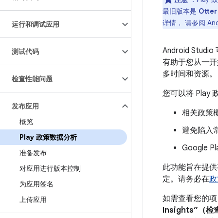
最旧版本是
Otter
详情， 请参阅
An
运行和调试应用
Android S
测试代码
有助于您从一开
多时间和资源。
检查性能问题
您可以将 Play
发布应用
相关政策
概览
避免陷入
Play 政策数据分析
Googl
准备发布
此功能旨在提供
对应用进行版本控制
定。请务必在
政
为应用签名
如需查看您的项目
上传应用
Insights”（