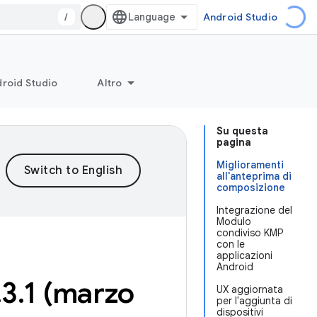
/
Android Studio
roid Studio
Altro
Su questa
pagina
Miglioramenti
all'anteprima di
composizione
Integrazione del
Modulo
condiviso KMP
con le
applicazioni
Android
.
3
.
1 (marzo
UX aggiornata
per l'aggiunta di
dispositivi