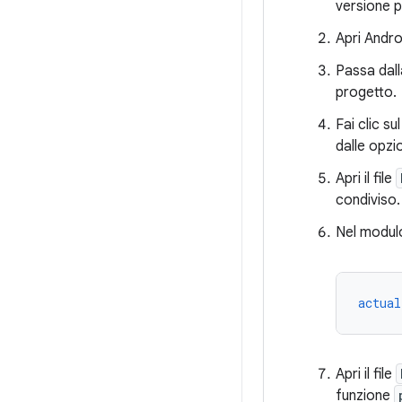
versione p
Apri Andro
Passa dal
progetto.
Fai clic su
dalle opzi
Apri il file
condiviso.
Nel modulo
actual
Apri il file
funzione