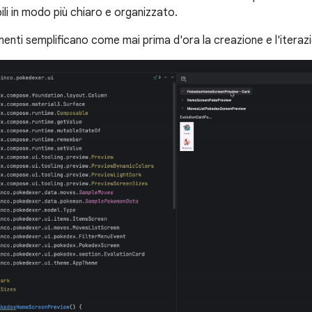
i in modo più chiaro e organizzato.
menti semplificano come mai prima d'ora la creazione e l'iteraz