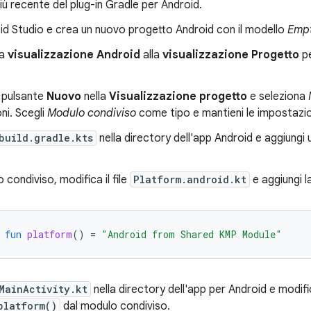
iù recente del plug-in Gradle per Android.
id Studio e crea un nuovo progetto Android con il modello
Empt
la
visualizzazione Android
alla
visualizzazione Progetto
pe
l pulsante
Nuovo
nella
Visualizzazione progetto
e seleziona
oni. Scegli
Modulo condiviso
come tipo e mantieni le impostazion
build.gradle.kts
nella directory dell'app Android e aggiung
 condiviso, modifica il file
Platform.android.kt
e aggiungi l
fun
platform
()
=
"Android from Shared KMP Module"
MainActivity.kt
nella directory dell'app per Android e modif
platform()
dal modulo condiviso.