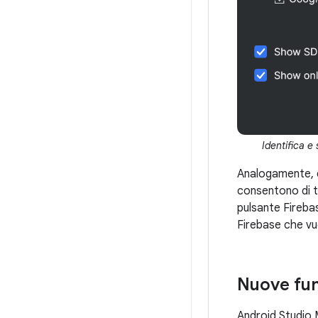
Identifica e 
Analogamente, qu
consentono di tr
pulsante Firebas
Firebase che vuo
Nuove fun
Android Studio M