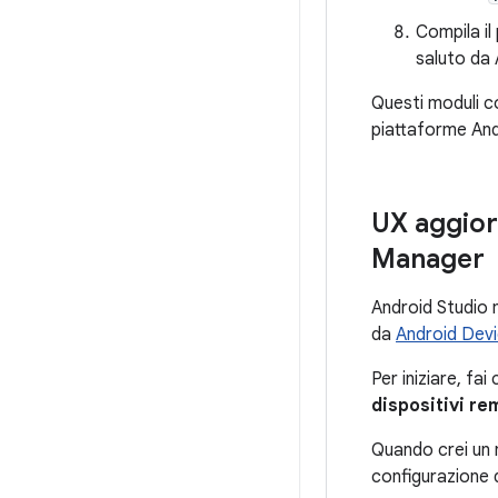
Compila il
saluto da
Questi moduli co
piattaforme Andr
UX aggiorn
Manager
Android Studio m
da
Android Dev
Per iniziare, fai
dispositivi re
Quando crei un n
configurazione d