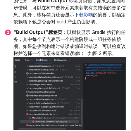
的任务。与
Build Output
标签页类似，如果您遇到同
步错误，可以在树中选择元素来获取有关错误的更多信
息。此外，该标签页还会显示
下载影响
的摘要，以确定
依赖项下载是否会对 build 产生负面影响。
“Build Output”标签页
：以树状显示 Gradle 执行的任
务，其中每个节点表示一个构建阶段或一组任务依赖
项。如果您收到构建时错误或编译时错误，可以检查该
树并选择一个元素来查看错误输出，如图 2 所示。