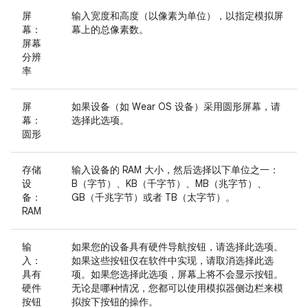
屏
输入宽度和高度（以像素为单位），以指定模拟屏
幕：
幕上的总像素数。
屏幕
分辨
率
屏
如果设备（如 Wear OS 设备）采用圆形屏幕，请
幕：
选择此选项。
圆形
存储
输入设备的 RAM 大小，然后选择以下单位之一：
设
B（字节）、KB（千字节）、MB（兆字节）、
备：
GB（千兆字节）或者 TB（太字节）。
RAM
输
如果您的设备具有硬件导航按钮，请选择此选项。
入：
如果这些按钮仅在软件中实现，请取消选择此选
具有
项。如果您选择此选项，屏幕上将不会显示按钮。
硬件
无论是哪种情况，您都可以使用模拟器侧边栏来模
按钮
拟按下按钮的操作。