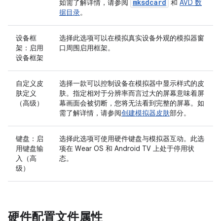
mksdcard
如需了解详情，请参阅
和
AVD 数
据目录
。
设备框
选择此选项可以在模拟真实设备外观的模拟器窗
架：启用
口周围启用框架。
设备框架
自定义皮
选择一款可以控制设备在模拟器中显示样式的皮
肤定义
肤。指定相对于分辨率而言过大的屏幕意味着屏
（高级）
幕画面会被切断，您将无法看到完整的屏幕。如
需了解详情，请参阅
创建模拟器皮肤
部分。
键盘：启
选择此选项可使用硬件键盘与模拟器互动。此选
用键盘输
项在 Wear OS 和 Android TV 上处于停用状
入（高
态。
级）
硬件配置文件属性