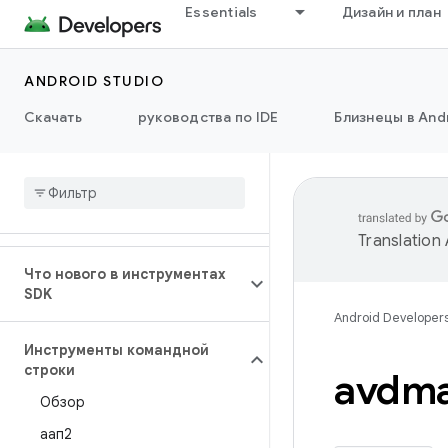
Essentials
Дизайн и план
ANDROID STUDIO
Скачать
руководства по IDE
Близнецы в Andr
Translation
Что нового в инструментах
SDK
Android Developer
Инструменты командной
строки
avdm
Обзор
аап2