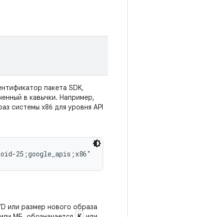
ентификатор пакета SDK,
енный в кавычки. Например,
раз системы x86 для уровня API
roid-25;google_apis;x86"
AVD или размер нового образа
K
 или МБ, обозначается
или