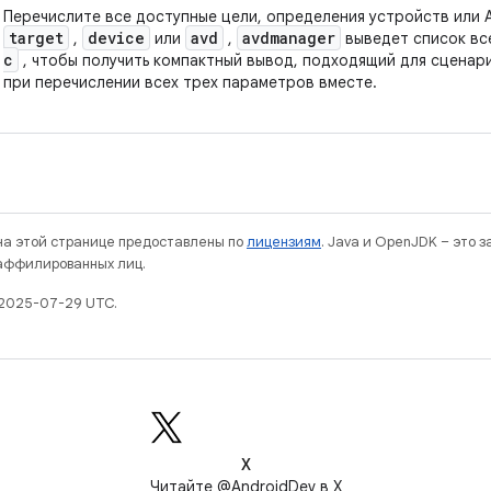
Перечислите все доступные цели, определения устройств или A
target
device
avd
avdmanager
,
или
,
выведет список вс
c
, чтобы получить компактный вывод, подходящий для сценар
при перечислении всех трех параметров вместе.
 на этой странице предоставлены по
лицензиям
. Java и OpenJDK – это 
 аффилированных лиц.
 2025-07-29 UTC.
X
Читайте @AndroidDev в X