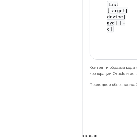
list
[target
|
device
|
avd] [-
c]
Контент и образцы кода
корпорации Oracle и ее
Последнее обновление:
WeChat
Подпишитесь на канал