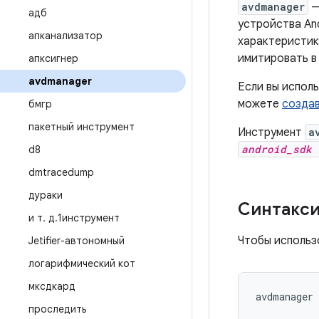
avdmanager
—
адб
устройства And
апканализатор
характеристики
имитировать в 
апксигнер
avdmanager
Если вы исполь
можете
создав
бмгр
пакетный инструмент
Инструмент
a
android_sdk
/
d8
dmtracedump
дураки
Синтакс
и т
.
д
.
1инструмент
Чтобы исполь
Jetifier-автономный
логарифмический кот
мксдкард
avdmanager 
проследить