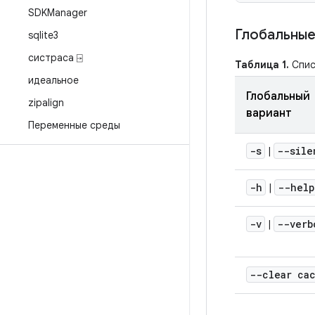
SDKManager
Глобальные
sqlite3
систраса ⍈
Таблица 1.
Спис
идеальное
Глобальный
zipalign
вариант
Переменные среды
-s
--sile
|
-h
--help
|
-v
--verb
|
--clear ca