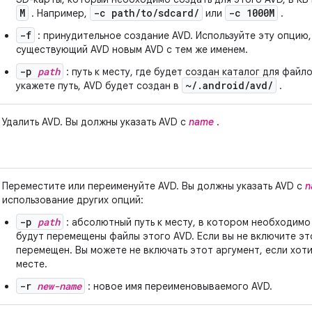
M
-c path/to/sdcard/
-c 1000M
. Например,
или
.
-f
: принудительное создание AVD. Используйте эту опцию,
существующий AVD новым AVD с тем же именем.
-p
path
: путь к месту, где будет создан каталог для файло
~/.android/avd/
укажете путь, AVD будет создан в
.
Удалить AVD. Вы должны указать AVD с
name
.
Переместите или переименуйте AVD. Вы должны указать AVD с
n
использование других опций:
-p
path
: абсолютный путь к месту, в котором необходимо
будут перемещены файлы этого AVD. Если вы не включите эт
перемещен. Вы можете не включать этот аргумент, если хот
месте.
-r
new-name
: новое имя переименовываемого AVD.