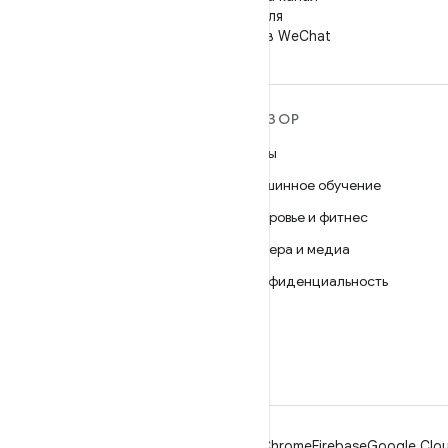
"Android для
разработчиков" в WeChat
ПОДРОБНЕЕ ОБ ОС
ОБЗОР
ANDROID
Игры
Android
Машинное обучение
Android for Enterprise
Здоровье и фитнес
Безопасность
Камера и медиа
Исходный код
Конфиденциальность
Новости
5G
Блог
Подкасты
Android
Chrome
Firebase
Google Clou