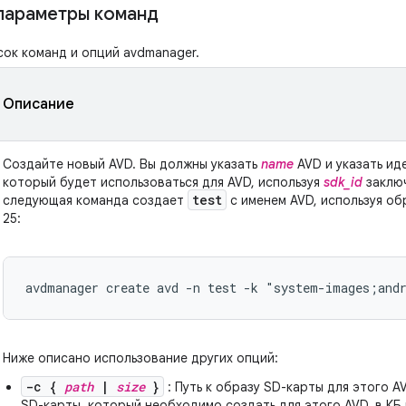
параметры команд
ок команд и опций avdmanager.
Описание
Создайте новый AVD. Вы должны указать
name
AVD и указать ид
который будет использоваться для AVD, используя
sdk_id
заключ
test
следующая команда создает
с именем AVD, используя об
25:
avdmanager create avd -n test -k "system-images;and
Ниже описано использование других опций:
-c {
path
|
size
}
: Путь к образу SD-карты для этого 
SD-карты, который необходимо создать для этого AVD, в КБ