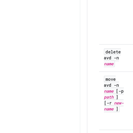
delete
avd -n
name
move
avd -n
name
[-p
path
]
[-r
new-
name
]