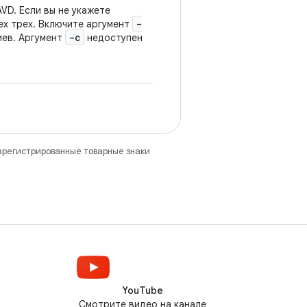
VD. Если вы не укажете
-
ех трех. Включите аргумент
-c
иев. Аргумент
недоступен
зарегистрированные товарные знаки
YouTube
Смотрите видео на канале