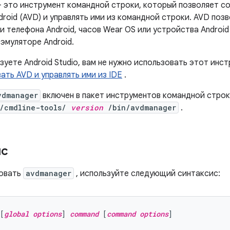
 это инструмент командной строки, который позволяет с
roid (AVD) и управлять ими из командной строки. AVD поз
 телефона Android, часов Wear OS или устройства Android
эмуляторе Android.
зуете Android Studio, вам не нужно использовать этот инст
ать AVD и управлять ими из IDE
.
vdmanager
включен в пакет инструментов командной строк
cmdline-tools/
version
/bin/avdmanager
.
ис
зовать
avdmanager
, используйте следующий синтаксис:
[
global options
] 
command
 [
command options