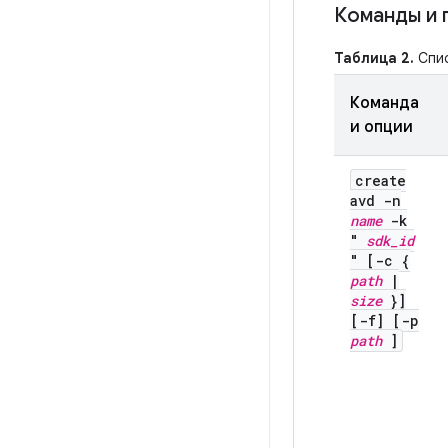
Команды и 
Таблица 2.
Спис
Команда
и опции
create
avd -n
name
-k
"
sdk
_
id
" [-c {
path
|
size
}]
[-f] [-p
path
]