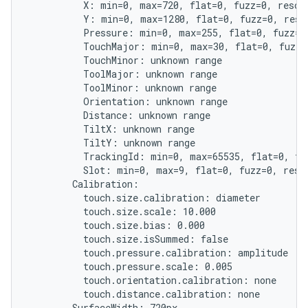
          X: min=0, max=720, flat=0, fuzz=0, resolu
          Y: min=0, max=1280, flat=0, fuzz=0, resol
          Pressure: min=0, max=255, flat=0, fuzz=0,
          TouchMajor: min=0, max=30, flat=0, fuzz=0
          TouchMinor: unknown range

          ToolMajor: unknown range

          ToolMinor: unknown range

          Orientation: unknown range

          Distance: unknown range

          TiltX: unknown range

          TiltY: unknown range

          TrackingId: min=0, max=65535, flat=0, fuz
          Slot: min=0, max=9, flat=0, fuzz=0, resol
        Calibration:

          touch.size.calibration: diameter

          touch.size.scale: 10.000

          touch.size.bias: 0.000

          touch.size.isSummed: false

          touch.pressure.calibration: amplitude

          touch.pressure.scale: 0.005

          touch.orientation.calibration: none

          touch.distance.calibration: none

        SurfaceWidth: 720px
