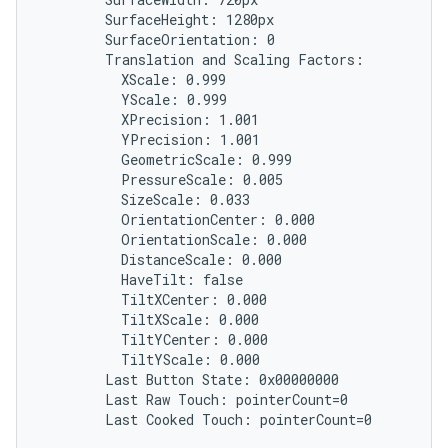
        SurfaceHeight: 1280px

        SurfaceOrientation: 0

        Translation and Scaling Factors:

          XScale: 0.999

          YScale: 0.999

          XPrecision: 1.001

          YPrecision: 1.001

          GeometricScale: 0.999

          PressureScale: 0.005

          SizeScale: 0.033

          OrientationCenter: 0.000

          OrientationScale: 0.000

          DistanceScale: 0.000

          HaveTilt: false

          TiltXCenter: 0.000

          TiltXScale: 0.000

          TiltYCenter: 0.000

          TiltYScale: 0.000

        Last Button State: 0x00000000

        Last Raw Touch: pointerCount=0
