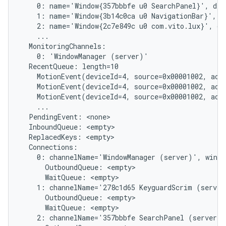
    0: name='Window{357bbbfe u0 SearchPanel}', dis
    1: name='Window{3b14c0ca u0 NavigationBar}', d
    2: name='Window{2c7e849c u0 com.vito.lux}', di
    ...

  MonitoringChannels:

    0: 'WindowManager (server)'

  RecentQueue: length=10

    MotionEvent(deviceId=4, source=0x00001002, act
    MotionEvent(deviceId=4, source=0x00001002, act
    MotionEvent(deviceId=4, source=0x00001002, act
    ...

  PendingEvent: <none>

  InboundQueue: <empty>

  ReplacedKeys: <empty>

  Connections:

    0: channelName='WindowManager (server)', windo
      OutboundQueue: <empty>

      WaitQueue: <empty>

    1: channelName='278c1d65 KeyguardScrim (server
      OutboundQueue: <empty>

      WaitQueue: <empty>

    2: channelName='357bbbfe SearchPanel (server)'