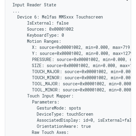
Input Reader State

...

  Device 6: Melfas MMSxxx Touchscreen

      IsExternal: false

      Sources: 0x00001002

      KeyboardType: 0

      Motion Ranges:

        X: source=0x00001002, min=0.000, max=719.00
        Y: source=0x00001002, min=0.000, max=1279.0
        PRESSURE: source=0x00001002, min=0.000, max
        SIZE: source=0x00001002, min=0.000, max=1.0
        TOUCH_MAJOR: source=0x00001002, min=0.000, 
        TOUCH_MINOR: source=0x00001002, min=0.000, 
        TOOL_MAJOR: source=0x00001002, min=0.000, 
        TOOL_MINOR: source=0x00001002, min=0.000, 
      Touch Input Mapper:

        Parameters:

          GestureMode: spots

          DeviceType: touchScreen

          AssociatedDisplay: id=0, isExternal=false
          OrientationAware: true

        Raw Touch Axes:
