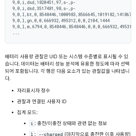
9,0,i,dsd,1820451,97,s-,p-

9,0,i,dsd,3517481,98,s-,p-

9,0,l,bt,0,8548446,1000983,8566645,1019182,14186722
9,0,l,gn,0,0,666932,495312,0,0,2104,1444

9,0,l,m,6794,0,8548446,8548446,0,0,0,666932,495312,
배터리 사용량 관찰은 UID 또는 시스템 수준별로 표시될 수 있
습니다. 데이터는 배터리 성능 분석에 유용한 정도에 따라 선택
되어 포함됩니다. 각 행은 다음 요소가 있는 관찰값을 나타냅니
다.
자리표시자 정수
관찰과 연결된 사용자 ID
집계 모드:
i
: 충전/미충전 상태와 관련 없는 정보
l
:
--charged
(마지막으로 충전한 이후 사용량)