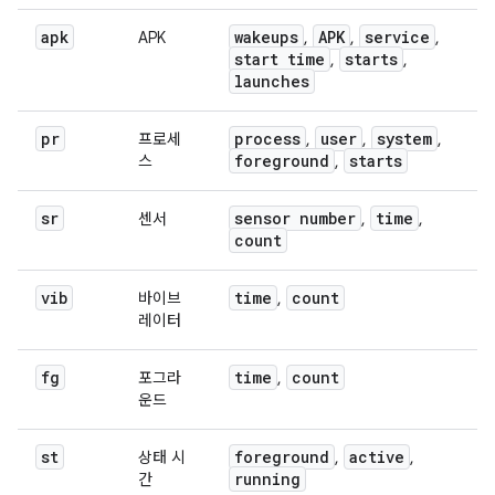
apk
wakeups
APK
service
APK
,
,
,
start time
starts
,
,
launches
pr
process
user
system
프로세
,
,
,
foreground
starts
스
,
sr
sensor number
time
센서
,
,
count
vib
time
count
바이브
,
레이터
fg
time
count
포그라
,
운드
st
foreground
active
상태 시
,
,
running
간