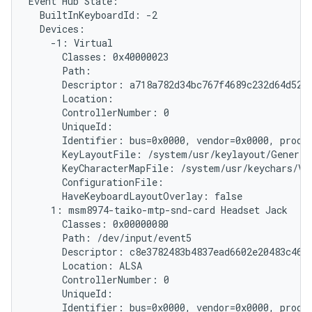
Event Hub State:

  BuiltInKeyboardId: -2

  Devices:

    -1: Virtual

      Classes: 0x40000023

      Path: 
      Descriptor: a718a782d34bc767f4689c232d64d5279
      Location:

      ControllerNumber: 0

      UniqueId: 
      Identifier: bus=0x0000, vendor=0x0000, produc
      KeyLayoutFile: /system/usr/keylayout/Generic.
      KeyCharacterMapFile: /system/usr/keychars/Vir
      ConfigurationFile:

      HaveKeyboardLayoutOverlay: false

    1: msm8974-taiko-mtp-snd-card Headset Jack

      Classes: 0x00000080

      Path: /dev/input/event5

      Descriptor: c8e3782483b4837ead6602e20483c46ff
      Location: ALSA

      ControllerNumber: 0

      UniqueId:

      Identifier: bus=0x0000, vendor=0x0000, produc