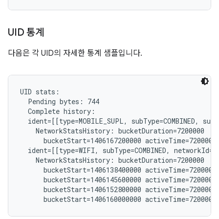
UID 통계
다음은 각 UID의 자세한 통계 샘플입니다.
UID stats:

  Pending bytes: 744

  Complete history:

  ident=[[type=MOBILE_SUPL, subType=COMBINED, subs
    NetworkStatsHistory: bucketDuration=7200000

      bucketStart=1406167200000 activeTime=7200000 
  ident=[[type=WIFI, subType=COMBINED, networkId="
    NetworkStatsHistory: bucketDuration=7200000

      bucketStart=1406138400000 activeTime=7200000 
      bucketStart=1406145600000 activeTime=7200000 
      bucketStart=1406152800000 activeTime=7200000 