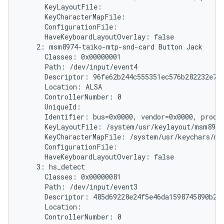
      KeyLayoutFile:

      KeyCharacterMapFile:

      ConfigurationFile:

      HaveKeyboardLayoutOverlay: false

    2: msm8974-taiko-mtp-snd-card Button Jack

      Classes: 0x00000001

      Path: /dev/input/event4

      Descriptor: 96fe62b244c555351ec576b282232e787
      Location: ALSA

      ControllerNumber: 0

      UniqueId:

      Identifier: bus=0x0000, vendor=0x0000, produc
      KeyLayoutFile: /system/usr/keylayout/msm8974
      KeyCharacterMapFile: /system/usr/keychars/ms
      ConfigurationFile:

      HaveKeyboardLayoutOverlay: false

    3: hs_detect

      Classes: 0x00000081

      Path: /dev/input/event3

      Descriptor: 485d69228e24f5e46da1598745890b214
      Location:

      ControllerNumber: 0
