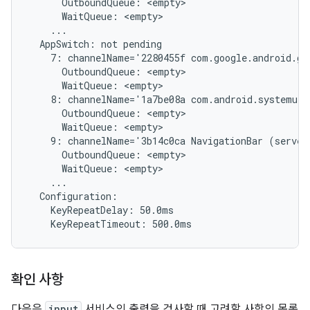
      OutboundQueue: <empty>

      WaitQueue: <empty>

    ...

  AppSwitch: not pending

    7: channelName='2280455f com.google.android.gm
      OutboundQueue: <empty>

      WaitQueue: <empty>

    8: channelName='1a7be08a com.android.systemui/
      OutboundQueue: <empty>

      WaitQueue: <empty>

    9: channelName='3b14c0ca NavigationBar (server
      OutboundQueue: <empty>

      WaitQueue: <empty>

    ...

  Configuration:

    KeyRepeatDelay: 50.0ms

확인 사항
다음은
input
서비스의 출력을 검사할 때 고려할 사항의 목록