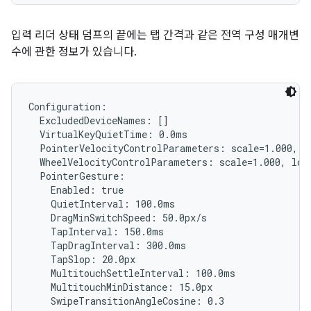
입력 리더 상태 덤프의 끝에는 탭 간격과 같은 전역 구성 매개변
수에 관한 정보가 있습니다.
Configuration:

  ExcludedDeviceNames: []

  VirtualKeyQuietTime: 0.0ms

  PointerVelocityControlParameters: scale=1.000, l
  WheelVelocityControlParameters: scale=1.000, lowT
  PointerGesture:

    Enabled: true

    QuietInterval: 100.0ms

    DragMinSwitchSpeed: 50.0px/s

    TapInterval: 150.0ms

    TapDragInterval: 300.0ms

    TapSlop: 20.0px

    MultitouchSettleInterval: 100.0ms

    MultitouchMinDistance: 15.0px

    SwipeTransitionAngleCosine: 0.3
