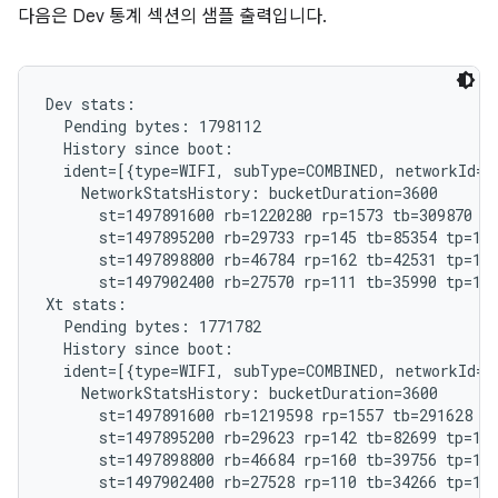
다음은 Dev 통계 섹션의 샘플 출력입니다.
Dev stats:

  Pending bytes: 1798112

  History since boot:

  ident=[{type=WIFI, subType=COMBINED, networkId="
    NetworkStatsHistory: bucketDuration=3600

      st=1497891600 rb=1220280 rp=1573 tb=309870 tp
      st=1497895200 rb=29733 rp=145 tb=85354 tp=185
      st=1497898800 rb=46784 rp=162 tb=42531 tp=192
      st=1497902400 rb=27570 rp=111 tb=35990 tp=121
Xt stats:

  Pending bytes: 1771782

  History since boot:

  ident=[{type=WIFI, subType=COMBINED, networkId="
    NetworkStatsHistory: bucketDuration=3600

      st=1497891600 rb=1219598 rp=1557 tb=291628 tp
      st=1497895200 rb=29623 rp=142 tb=82699 tp=182
      st=1497898800 rb=46684 rp=160 tb=39756 tp=191