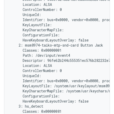
      Location: ALSA

      ControllerNumber: 0

      UniqueId:

      Identifier: bus=0x0000, vendor=0x0000, produc
      KeyLayoutFile:

      KeyCharacterMapFile:

      ConfigurationFile:

      HaveKeyboardLayoutOverlay: false

    2: msm8974-taiko-mtp-snd-card Button Jack

      Classes: 0x00000001

      Path: /dev/input/event4

      Descriptor: 96fe62b244c555351ec576b282232e787
      Location: ALSA

      ControllerNumber: 0

      UniqueId:

      Identifier: bus=0x0000, vendor=0x0000, produc
      KeyLayoutFile: /system/usr/keylayout/msm8974
      KeyCharacterMapFile: /system/usr/keychars/ms
      ConfigurationFile:

      HaveKeyboardLayoutOverlay: false

    3: hs_detect

      Classes: 0x00000081
