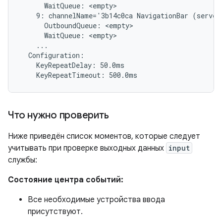
      WaitQueue: <empty>

    9: channelName='3b14c0ca NavigationBar (server
      OutboundQueue: <empty>

      WaitQueue: <empty>

    ...

  Configuration:

    KeyRepeatDelay: 50.0ms

Что нужно проверить
Ниже приведён список моментов, которые следует
учитывать при проверке выходных данных
input
службы:
Состояние центра событий:
Все необходимые устройства ввода
присутствуют.