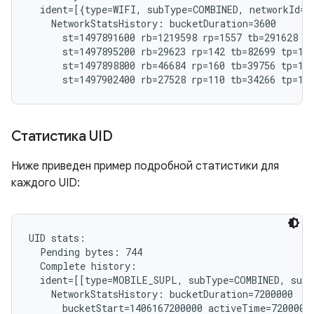
  ident=[{type=WIFI, subType=COMBINED, networkId="
    NetworkStatsHistory: bucketDuration=3600

      st=1497891600 rb=1219598 rp=1557 tb=291628 tp
      st=1497895200 rb=29623 rp=142 tb=82699 tp=182
      st=1497898800 rb=46684 rp=160 tb=39756 tp=191
Статистика UID
Ниже приведен пример подробной статистики для
каждого UID:
UID stats:

  Pending bytes: 744

  Complete history:

  ident=[[type=MOBILE_SUPL, subType=COMBINED, subs
    NetworkStatsHistory: bucketDuration=7200000

      bucketStart=1406167200000 activeTime=7200000 