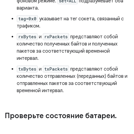
фоновом режиме.
set=ALL
подразумевает оба
варианта.
tag=0x0
указывает на тег сокета, связанный с
трафиком.
rxBytes
и
rxPackets
представляют собой
количество полученных байтов и полученных
пакетов за соответствующий временной
интервал.
txBytes
и
txPackets
представляют собой
количество отправленных (переданных) байтов и
отправленных пакетов за соответствующий
временной интервал.
Проверьте состояние батареи
.