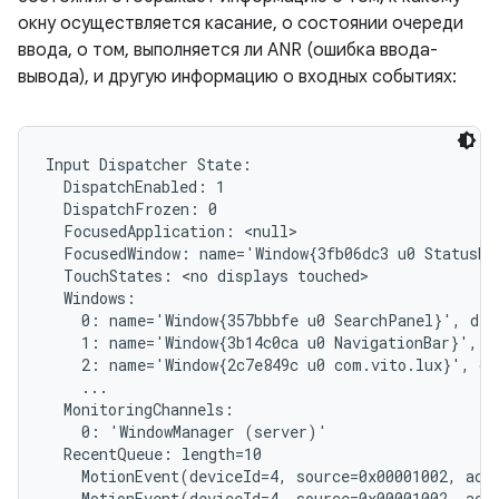
окну осуществляется касание, о состоянии очереди
ввода, о том, выполняется ли ANR (ошибка ввода-
вывода), и другую информацию о входных событиях:
Input Dispatcher State:

  DispatchEnabled: 1

  DispatchFrozen: 0

  FocusedApplication: <null>

  FocusedWindow: name='Window{3fb06dc3 u0 StatusBar
  TouchStates: <no displays touched>

  Windows:

    0: name='Window{357bbbfe u0 SearchPanel}', dis
    1: name='Window{3b14c0ca u0 NavigationBar}', d
    2: name='Window{2c7e849c u0 com.vito.lux}', di
    ...

  MonitoringChannels:

    0: 'WindowManager (server)'

  RecentQueue: length=10

    MotionEvent(deviceId=4, source=0x00001002, act
    MotionEvent(deviceId=4, source=0x00001002, act