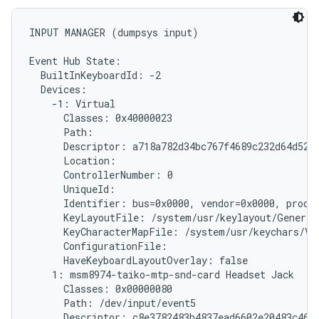
INPUT MANAGER (dumpsys input)

Event Hub State:

  BuiltInKeyboardId: -2

  Devices:

    -1: Virtual

      Classes: 0x40000023

      Path: 
      Descriptor: a718a782d34bc767f4689c232d64d5279
      Location:

      ControllerNumber: 0

      UniqueId: 
      Identifier: bus=0x0000, vendor=0x0000, produc
      KeyLayoutFile: /system/usr/keylayout/Generic.
      KeyCharacterMapFile: /system/usr/keychars/Vir
      ConfigurationFile:

      HaveKeyboardLayoutOverlay: false

    1: msm8974-taiko-mtp-snd-card Headset Jack

      Classes: 0x00000080

      Path: /dev/input/event5

      Descriptor: c8e3782483b4837ead6602e20483c46ff