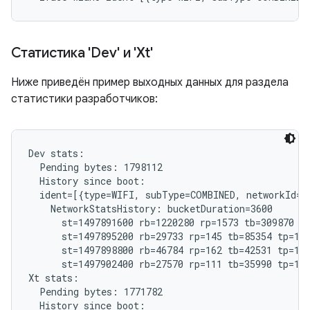
Статистика 'Dev' и 'Xt'
Ниже приведён пример выходных данных для раздела
статистики разработчиков:
Dev stats:

  Pending bytes: 1798112

  History since boot:

  ident=[{type=WIFI, subType=COMBINED, networkId="
    NetworkStatsHistory: bucketDuration=3600

      st=1497891600 rb=1220280 rp=1573 tb=309870 tp
      st=1497895200 rb=29733 rp=145 tb=85354 tp=185
      st=1497898800 rb=46784 rp=162 tb=42531 tp=192
      st=1497902400 rb=27570 rp=111 tb=35990 tp=121
Xt stats:

  Pending bytes: 1771782

  History since boot:
