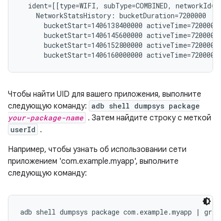
  ident=[[type=WIFI, subType=COMBINED, networkId="
    NetworkStatsHistory: bucketDuration=7200000

      bucketStart=1406138400000 activeTime=7200000 
      bucketStart=1406145600000 activeTime=7200000 
      bucketStart=1406152800000 activeTime=7200000 
Чтобы найти UID для вашего приложения, выполните
следующую команду:
adb shell dumpsys package
your-package-name
. Затем найдите строку с меткой
userId
.
Например, чтобы узнать об использовании сети
приложением 'com.example.myapp', выполните
следующую команду: