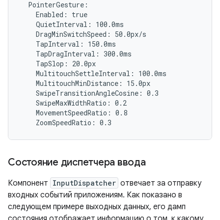
  PointerGesture:

    Enabled: true

    QuietInterval: 100.0ms

    DragMinSwitchSpeed: 50.0px/s

    TapInterval: 150.0ms

    TapDragInterval: 300.0ms

    TapSlop: 20.0px

    MultitouchSettleInterval: 100.0ms

    MultitouchMinDistance: 15.0px

    SwipeTransitionAngleCosine: 0.3

    SwipeMaxWidthRatio: 0.2

    MovementSpeedRatio: 0.8

Состояние диспетчера ввода
Компонент
InputDispatcher
отвечает за отправку
входных событий приложениям. Как показано в
следующем примере выходных данных, его дамп
состояния отображает информацию о том, к какому