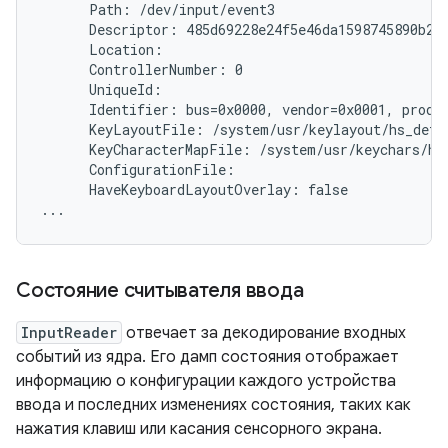
      Path: /dev/input/event3

      Descriptor: 485d69228e24f5e46da1598745890b214
      Location:

      ControllerNumber: 0

      UniqueId:

      Identifier: bus=0x0000, vendor=0x0001, produc
      KeyLayoutFile: /system/usr/keylayout/hs_detec
      KeyCharacterMapFile: /system/usr/keychars/hs_
      ConfigurationFile:

      HaveKeyboardLayoutOverlay: false

Состояние считывателя ввода
InputReader
отвечает за декодирование входных
событий из ядра. Его дамп состояния отображает
информацию о конфигурации каждого устройства
ввода и последних изменениях состояния, таких как
нажатия клавиш или касания сенсорного экрана.