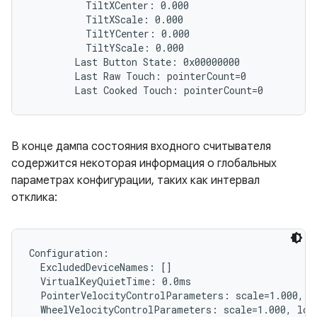
          TiltXCenter: 0.000

          TiltXScale: 0.000

          TiltYCenter: 0.000

          TiltYScale: 0.000

        Last Button State: 0x00000000

        Last Raw Touch: pointerCount=0

В конце дампа состояния входного считывателя
содержится некоторая информация о глобальных
параметрах конфигурации, таких как интервал
отклика:
Configuration:

  ExcludedDeviceNames: []

  VirtualKeyQuietTime: 0.0ms

  PointerVelocityControlParameters: scale=1.000, l
  WheelVelocityControlParameters: scale=1.000, lowT