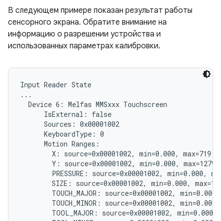
В следующем примере показан результат работы
сенсорного экрана. Обратите внимание на
информацию о разрешении устройства и
использованных параметрах калибровки.
Input Reader State

...

  Device 6: Melfas MMSxxx Touchscreen

      IsExternal: false

      Sources: 0x00001002

      KeyboardType: 0

      Motion Ranges:

        X: source=0x00001002, min=0.000, max=719.00
        Y: source=0x00001002, min=0.000, max=1279.0
        PRESSURE: source=0x00001002, min=0.000, max
        SIZE: source=0x00001002, min=0.000, max=1.0
        TOUCH_MAJOR: source=0x00001002, min=0.000, 
        TOUCH_MINOR: source=0x00001002, min=0.000, 
        TOOL_MAJOR: source=0x00001002, min=0.000, 