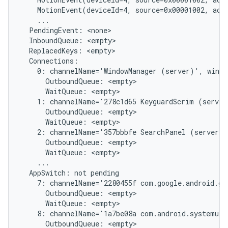
    MotionEvent(deviceId=4, source=0x00001002, act
    ...

  PendingEvent: <none>

  InboundQueue: <empty>

  ReplacedKeys: <empty>

  Connections:

    0: channelName='WindowManager (server)', windo
      OutboundQueue: <empty>

      WaitQueue: <empty>

    1: channelName='278c1d65 KeyguardScrim (server
      OutboundQueue: <empty>

      WaitQueue: <empty>

    2: channelName='357bbbfe SearchPanel (server)'
      OutboundQueue: <empty>

      WaitQueue: <empty>

    ...

  AppSwitch: not pending

    7: channelName='2280455f com.google.android.gm
      OutboundQueue: <empty>

      WaitQueue: <empty>

    8: channelName='1a7be08a com.android.systemui/
      OutboundQueue: <empty>
