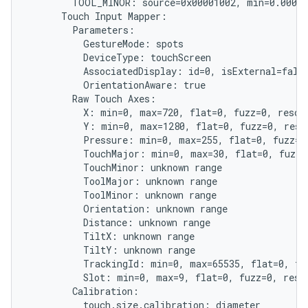
        TOOL_MINOR: source=0x00001002, min=0.000, 
      Touch Input Mapper:

        Parameters:

          GestureMode: spots

          DeviceType: touchScreen

          AssociatedDisplay: id=0, isExternal=false
          OrientationAware: true

        Raw Touch Axes:

          X: min=0, max=720, flat=0, fuzz=0, resolu
          Y: min=0, max=1280, flat=0, fuzz=0, resol
          Pressure: min=0, max=255, flat=0, fuzz=0,
          TouchMajor: min=0, max=30, flat=0, fuzz=0
          TouchMinor: unknown range

          ToolMajor: unknown range

          ToolMinor: unknown range

          Orientation: unknown range

          Distance: unknown range

          TiltX: unknown range

          TiltY: unknown range

          TrackingId: min=0, max=65535, flat=0, fuz
          Slot: min=0, max=9, flat=0, fuzz=0, resol
        Calibration:

          touch.size.calibration: diameter
