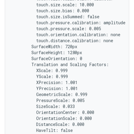
          touch.size.scale: 10.000

          touch.size.bias: 0.000

          touch.size.isSummed: false

          touch.pressure.calibration: amplitude

          touch.pressure.scale: 0.005

          touch.orientation.calibration: none

          touch.distance.calibration: none

        SurfaceWidth: 720px

        SurfaceHeight: 1280px

        SurfaceOrientation: 0

        Translation and Scaling Factors:

          XScale: 0.999

          YScale: 0.999

          XPrecision: 1.001

          YPrecision: 1.001

          GeometricScale: 0.999

          PressureScale: 0.005

          SizeScale: 0.033

          OrientationCenter: 0.000

          OrientationScale: 0.000

          DistanceScale: 0.000

          HaveTilt: false
