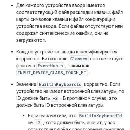
Для каждого устройства ввода имеется
соответствующий файл раскладки клавиш, файл
карты символов клавиш и файл конфигурации
устройства ввода. Если файлы отсутствуют или
содержат синтаксические ошибки, они не
загружаются.
Каждое устройство ввода классифицируется
корректно. Биты в поле
Classes
соответствуют
флагам в
EventHub.h
, таким как
INPUT_DEVICE_CLASS_TOUCH_MT
.
Значение
BuiltInKeyboardId
корректно. Если
устройство не имеет встроенной клавиатуры, то
ID должен быть
-2
. В противном случае, это
должен быть ID встроенной клавиатуры.
Если вы заметили, что
BuiltInKeyboardId
не
-2
, хотя должен быть, значит, у вас
отсутствует файл сопоставления символов