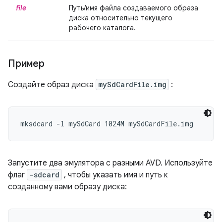
file
Путь/имя файла создаваемого образа
диска относительно текущего
рабочего каталога.
Пример
Создайте образ диска
mySdCardFile.img
:
mksdcard -l mySdCard 1024M mySdCardFile.img
Запустите два эмулятора с разными AVD. Используйте
флаг
-sdcard
, чтобы указать имя и путь к
созданному вами образу диска: