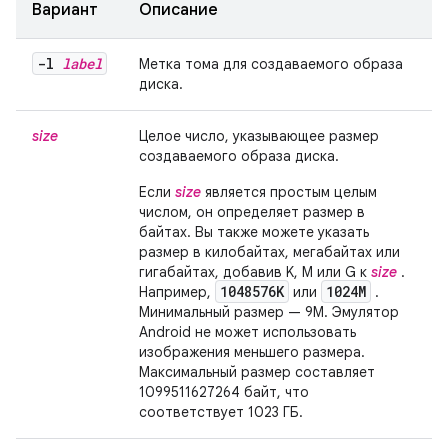
Вариант
Описание
-l
label
Метка тома для создаваемого образа
диска.
size
Целое число, указывающее размер
создаваемого образа диска.
Если
size
является простым целым
числом, он определяет размер в
байтах. Вы также можете указать
размер в килобайтах, мегабайтах или
гигабайтах, добавив K, M или G к
size
.
1048576K
1024M
Например,
или
.
Минимальный размер — 9М. Эмулятор
Android не может использовать
изображения меньшего размера.
Максимальный размер составляет
1099511627264 байт, что
соответствует 1023 ГБ.