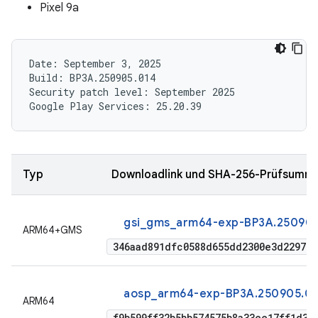
Pixel 9a
Date: September 3, 2025

Build: BP3A.250905.014

Security patch level: September 2025

Typ
Downloadlink und SHA-256-Prüfsumm
gsi_gms_arm64-exp-BP3A.250905
ARM64+GMS
346aad891dfc0588d655dd2300e3d2297eb
aosp_arm64-exp-BP3A.250905.014
ARM64
f9b599ff32b5bb574575b8a33ee17ff1d33