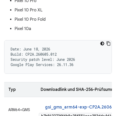
Pixel 10 Pro
Pixel 10 Pro XL
Pixel 10 Pro Fold
Pixel 10a
Date: June 18, 2026

Build: CP2A.260605.012

Security patch level: June 2026

Typ
Downloadlink und SHA-256-Prüfsumm
gsi_gms_arm64-exp-CP2A.260605
ARM64+GMS
b7b012273f66b8c28f551ece383dda4d1cb