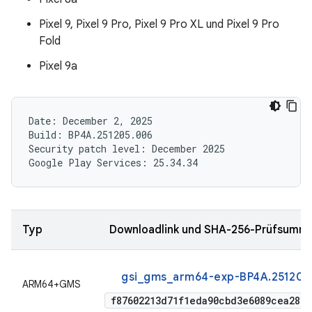
Pixel 9, Pixel 9 Pro, Pixel 9 Pro XL und Pixel 9 Pro
Fold
Pixel 9a
Date: December 2, 2025

Build: BP4A.251205.006

Security patch level: December 2025

Typ
Downloadlink und SHA-256-Prüfsumm
gsi_gms_arm64-exp-BP4A.251205
ARM64+GMS
f87602213d71f1eda90cbd3e6089cea2856