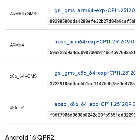
gsi_gms_arm64-exp-CP11.251209
ARM64+GMS
89298580dda1280efe32b27d04b9caf5bbe
aosp_arm64-exp-CP11.251209.009
ARM64
59a822d9a4dd09873009f40c4b97003a2f2
gsi_gms_x86_64-exp-CP11.251209
x86_64+GMS
37289f85ddaebb1ce1147bdb75e9d470537
aosp_x86_64-exp-CP11.251209.00
x86_64
f96f7906d9638b8242c20fb9651ed322937
Android 16 QPR2