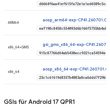
d6664f6aa41ef615fa72e1a1ed6509c5ca1
aosp_arm64-exp-CP41.260701.005
ARM64
eaf198c8458c554093d6b166f5755bb4a81
gsi_gms_x86_64-exp-CP41.260701
x86_64+GMS
915c87766d64ab5430ecc9321ca54594ef5
aosp_x86_64-exp-CP41.260701.00
x86_64
23c1c61619d8337b4083a8ca6ddd7f29bff
GSIs für Android 17 QPR1