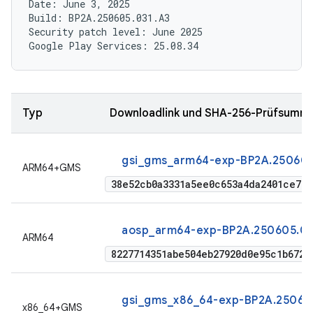
Date: June 3, 2025

Build: BP2A.250605.031.A3

Security patch level: June 2025

Typ
Downloadlink und SHA-256-Prüfsumm
gsi_gms_arm64-exp-BP2A.250605
ARM64+GMS
38e52cb0a3331a5ee0c653a4da2401ce745
aosp_arm64-exp-BP2A.250605.03
ARM64
8227714351abe504eb27920d0e95c1b6727
gsi_gms_x86_64-exp-BP2A.250605
x86_64+GMS