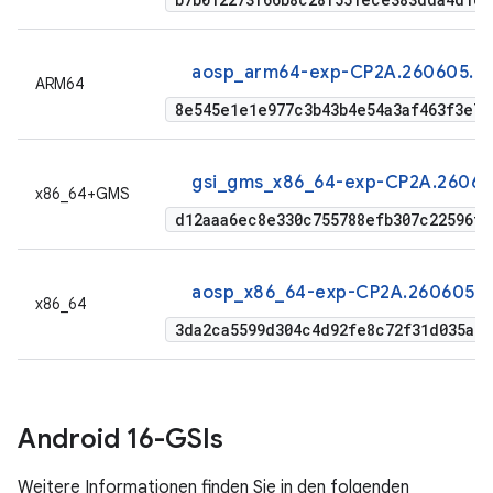
aosp_arm64-exp-CP2A.260605.01
ARM64
8e545e1e1e977c3b43b4e54a3af463f3e7d
gsi_gms_x86_64-exp-CP2A.26060
x86_64+GMS
d12aaa6ec8e330c755788efb307c22596ff
aosp_x86_64-exp-CP2A.260605.0
x86_64
3da2ca5599d304c4d92fe8c72f31d035a59
Android 16-GSIs
Weitere Informationen finden Sie in den folgenden