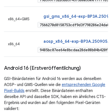
gsi_gms_x86_64-exp-BP3A.25090
x86_64+GMS
7566270d0150753cdf9d3f798286e24da03
aosp_x86_64-exp-BP3A.250905.0
x86_64
9485bc07ee64e8bcdaa28de08b04b420f48
Android 16 (Erstveröffentlichung)
GSI-Binärdateien für Android 16 werden aus denselben
AOSP- und GMS-Quellen wie die
entsprechenden Google
Pixel-Builds
erstellt. Diese Binärdateien enthalten
dieselbe API und dasselbe SDK, haben ein ähnliches CTS-
Ergebnis und wurden auf den folgenden Pixel-Geräten
validiert: