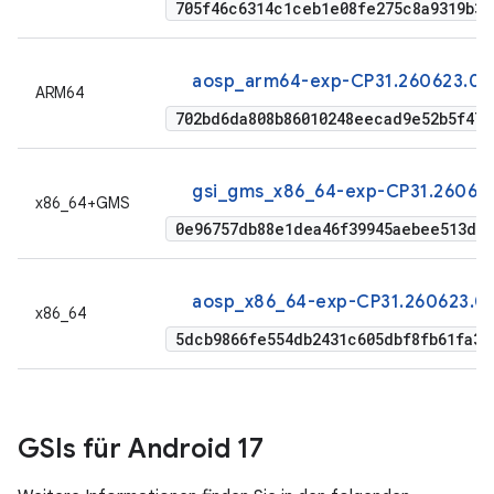
705f46c6314c1ceb1e08fe275c8a9319b3
aosp_arm64-exp-CP31.260623.01
ARM64
702bd6da808b86010248eecad9e52b5f479
gsi_gms_x86_64-exp-CP31.260623
x86_64+GMS
0e96757db88e1dea46f39945aebee513d5a
aosp_x86_64-exp-CP31.260623.01
x86_64
5dcb9866fe554db2431c605dbf8fb61fa3c
GSIs für Android 17