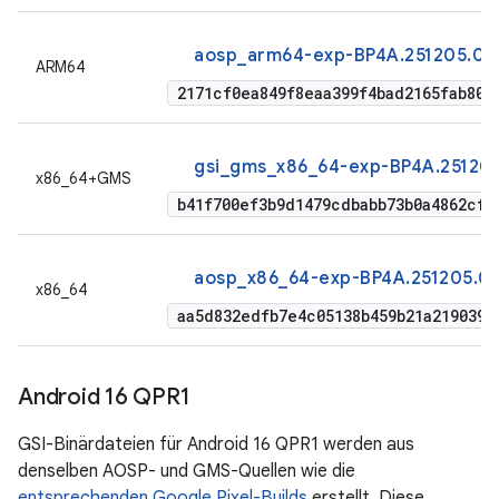
aosp_arm64-exp-BP4A.251205.00
ARM64
2171cf0ea849f8eaa399f4bad2165fab80b
gsi_gms_x86_64-exp-BP4A.25120
x86_64+GMS
b41f700ef3b9d1479cdbabb73b0a4862cf9
aosp_x86_64-exp-BP4A.251205.0
x86_64
aa5d832edfb7e4c05138b459b21a2190390
Android 16 QPR1
GSI-Binärdateien für Android 16 QPR1 werden aus
denselben AOSP- und GMS-Quellen wie die
entsprechenden Google Pixel-Builds
erstellt. Diese