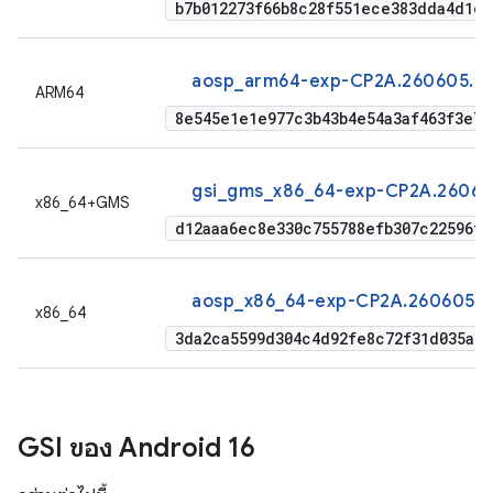
b7b012273f66b8c28f551ece383dda4d1cb
aosp_arm64-exp-CP2A.260605.01
ARM64
8e545e1e1e977c3b43b4e54a3af463f3e7d
gsi_gms_x86_64-exp-CP2A.26060
x86_64+GMS
d12aaa6ec8e330c755788efb307c22596ff
aosp_x86_64-exp-CP2A.260605.0
x86_64
3da2ca5599d304c4d92fe8c72f31d035a59
GSI ของ Android 16