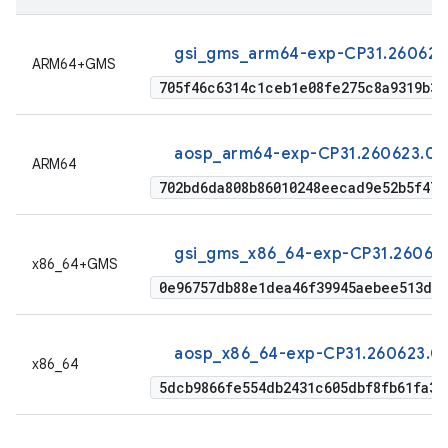
gsi_gms_arm64-exp-CP31.260623
ARM64+GMS
705f46c6314c1ceb1e08fe275c8a9319b3
aosp_arm64-exp-CP31.260623.01
ARM64
702bd6da808b86010248eecad9e52b5f479
gsi_gms_x86_64-exp-CP31.260623
x86_64+GMS
0e96757db88e1dea46f39945aebee513d5a
aosp_x86_64-exp-CP31.260623.01
x86_64
5dcb9866fe554db2431c605dbf8fb61fa3c