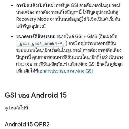
การปิดแล้วเปิดใหม่
: การรีบูต GSI อาจล้มเหลวในอุปกรณ์
บางเครื่อง หากต้องการแก้ไขปัญหานี้ ให้รีบูตอุปกรณ์เข้าสู่
Recovery Mode จากนั้นลบข้อมูลผู้ใช้ รีเซ็ตเป็นค่าเริ่มต้น
แล้วรีบูตอุปกรณ์
ขนาดพาร์ติชันระบบ
: ขนาดไฟล์ GSI + GMS (อิมเมจชื่อ
_gsi\_gms\_arm64-*_
) อาจใหญ่กว่าขนาดพาร์ติชัน
ระบบแบบไดนามิกเริ่มต้นในอุปกรณ์ หากต้องการหลีกเลี่ยง
ปัญหานี้ คุณสามารถลบพาร์ติชันแบบไดนามิกที่ไม่จำเป็นบาง
ส่วน เช่น พาร์ติชันผลิตภัณฑ์ แล้วแฟลช GSI อีกครั้ง ดูข้อมูล
เพิ่มเติมได้ที่
เอกสารประกอบการแฟลช GSI
GSI ของ Android 15
ดูส่วนต่อไปนี้
Android 15 QPR2