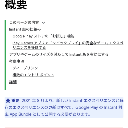
概要
このページの内容
Instant 版の仕組み
Google Play ストアの「お試し」機能
Play Games アプリで「クイックプレイ」の完全なゲーム エクスペ
リエンスを提供する
アプリやゲームのサイズを減らして Instant 版を有効にする
考慮事項
ディープリンク
複数のエントリ ポイント
詳細
重要:
2021 年 8 月より、新しい Instant エクスペリエンスと既
存のエクスペリエンスの更新はすべて、Google Play の Instant 対
応 App Bundle として公開する必要があります。