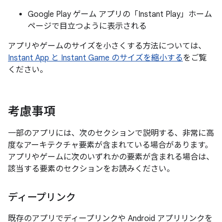
Google Play ゲーム アプリの「Instant Play」ホーム
ページで目立つように表示される
アプリやゲームのサイズを小さくする方法については、
Instant App と Instant Game のサイズを縮小する
をご覧
ください。
考慮事項
一部のアプリには、次のセクションで説明する、非常に高
度なアーキテクチャ要素が含まれている場合があります。
アプリやゲームに次のいずれかの要素が含まれる場合は、
該当する要素のセクションをお読みください。
ディープリンク
既存のアプリでディープリンクや Android アプリリンクを