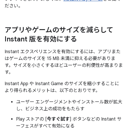
ださい。
アプリやゲームのサイズを減らして
Instant 版を有効にする
Instant エクスペリエンスを有効にするには、アプリまた
はゲームのサイズを 15 MB 未満に抑える必要がありま
す。サイズを小さくするほどユーザーの利便性が高まりま
す。
Instant App や Instant Game のサイズを縮小することに
より得られるメリットは、以下のとおりです。
ユーザー エンゲージメントやインストール数が拡大
し、ビジネス上の成功をもたらす
Play ストアの [
今すぐ試す
] ボタンなどの Instant サ
ーフェスがすべて有効になる