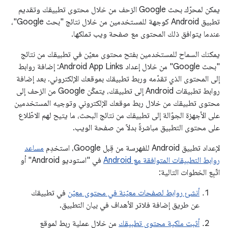
يمكن لمحرّك بحث Google الزحف من خلال محتوى تطبيقك وتقديم
تطبيق Android كوجهة للمستخدمين من خلال نتائج "بحث Google"،
عندما يتوافق ذلك المحتوى مع صفحة ويب تملكها.
يمكنك السماح للمستخدمين بفتح محتوى معيّن في تطبيقك من نتائج
"بحث Google" من خلال إعداد Android App Links: إضافة روابط
إلى المحتوى الذي تقدّمه وربط تطبيقك بموقعك الإلكتروني. بعد إضافة
روابط تطبيقات Android إلى تطبيقك، يتمكّن Google من الزحف إلى
محتوى تطبيقك من خلال ربط موقعك الإلكتروني وتوجيه المستخدمين
على الأجهزة الجوّالة إلى تطبيقك من نتائج البحث، ما يتيح لهم الاطّلاع
على محتوى التطبيق مباشرةً بدلاً من صفحة الويب.
لإعداد تطبيق Android للفهرسة من قِبل Google، استخدِم
مساعد
روابط التطبيقات المتوافقة مع Android
في "استوديو Android" أو
اتّبِع الخطوات التالية:
أنشئ روابط لصفحات معيّنة في محتوى معيّن
في تطبيقك
عن طريق إضافة فلاتر الأهداف في بيان التطبيق.
أثبِت ملكية محتوى تطبيقك
من خلال عملية ربط لموقع