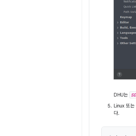
DHU는
S
Linux 
다.