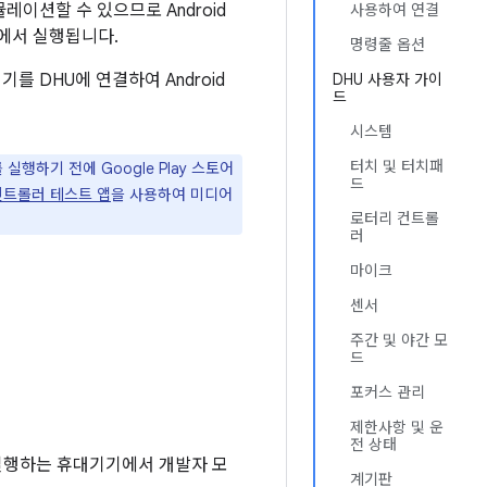
뮬레이션할 수 있으므로 Android
사용하여 연결
스템에서 실행됩니다.
명령줄 옵션
를 DHU에 연결하여 Android
DHU 사용자 가이
드
시스템
터치 및 터치패
 실행하기 전에 Google Play 스토어
드
컨트롤러 테스트 앱
을 사용하여 미디어
로터리 컨트롤
러
마이크
센서
주간 및 야간 모
드
포커스 관리
제한사항 및 운
전 상태
이상을 실행하는 휴대기기에서 개발자 모
계기판