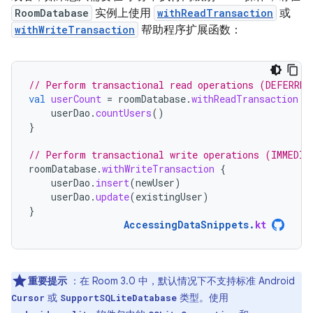
RoomDatabase
实例上使用
withReadTransaction
或
withWriteTransaction
帮助程序扩展函数：
// Perform transactional read operations (DEFERRED
val
userCount
=
roomDatabase
.
withReadTransaction
{
userDao
.
countUsers
()
}
// Perform transactional write operations (IMMEDIA
roomDatabase
.
withWriteTransaction
{
userDao
.
insert
(
newUser
)
userDao
.
update
(
existingUser
)
}
AccessingDataSnippets
.
kt
重要提示
：在 Room 3.0 中，默认情况下不支持标准 Android
或
类型。使用
Cursor
SupportSQLiteDatabase