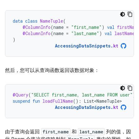
data
class
NameTuple
(
@ColumnInfo
(
name
=
"first_name"
)
val
firstNam
@ColumnInfo
(
name
=
"last_name"
)
val
lastName
:
)
AccessingDataSnippets
.
kt
然后，您可以从查询函数返回该数据对象：
@Query
(
"SELECT first_name, last_name FROM user"
)
suspend
fun
loadFullName
():
List<NameTuple>
AccessingDataSnippets
.
kt
由于查询会返回
first_name
和
last_name
列的值，因