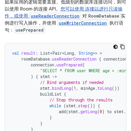
如果应用的逻辑需要直接、低级别的数据库连接访问，则可
以使用 Room 的连接 API。
您可以使用 连接以进行只读操
作，或使用
useReaderConnection
对
RoomDatabase
实
例进行写入操作，并使用
useWriterConnection
执行语
句：
usePrepared
val
result
:
List<Pair<Long
,
String
>>
=
roomDatabase
.
useReaderConnection
{
connection
connection
.
usePrepared
(
"SELECT * FROM user WHERE age > :minA
)
{
stmt
-
// Bind arguments if needed
stmt
.
bindLong
(
1
,
minAge
.
toLong
())
buildList
{
// Step through the results
while
(
stmt
.
step
())
{
add
(
stmt
.
getLong
(
0
)
to
stmt
.
ge
}
}
}