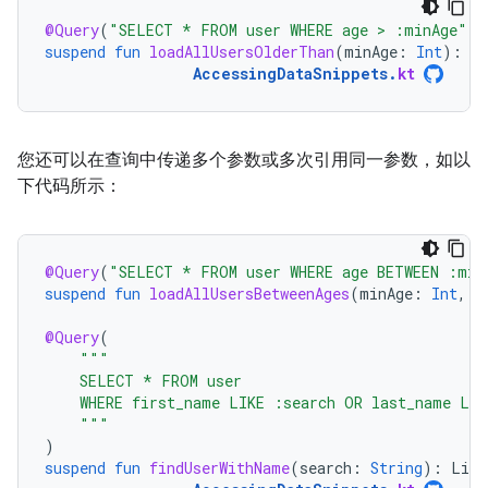
@Query
(
"SELECT * FROM user WHERE age > :minAge"
)
suspend
fun
loadAllUsersOlderThan
(
minAge
:
Int
):
Ar
AccessingDataSnippets
.
kt
您还可以在查询中传递多个参数或多次引用同一参数，如以
下代码所示：
@Query
(
"SELECT * FROM user WHERE age BETWEEN :min
suspend
fun
loadAllUsersBetweenAges
(
minAge
:
Int
,
m
@Query
(
"""
    SELECT * FROM user
    WHERE first_name LIKE :search OR last_name LIK
    """
)
suspend
fun
findUserWithName
(
search
:
String
):
List