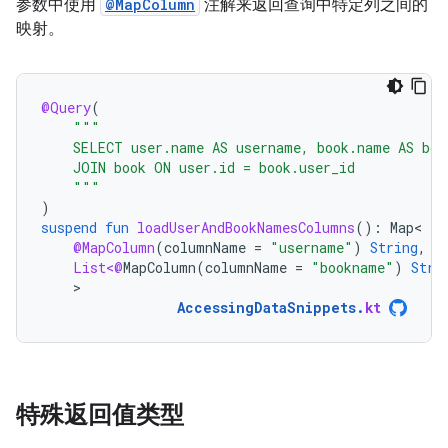
参数中使用
@MapColumn
注解来返回查询中特定列之间的
映射。
@Query
(
"""
    SELECT user.name AS username, book.name AS boo
    JOIN book ON user.id = book.user_id
    """
)
suspend
fun
loadUserAndBookNamesColumns
():
Map
@MapColumn
(
columnName
=
"username"
)
String
,
List<@
MapColumn
(
columnName
=
"bookname"
)
Stri
>
AccessingDataSnippets
.
kt
特殊返回值类型