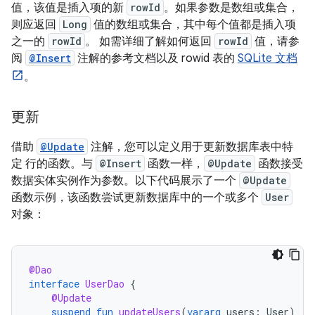
值，该值是插入项的新
rowId
。如果参数是数组或集合，
则应返回
Long
值的数组或集合，其中每个值都是插入项
之一的
rowId
。 如需详细了解如何返回
rowId
值，请参
阅
@Insert
注解的参考文档以及 rowid 表的
SQLite 文档
。
更新
借助
@Update
注解，您可以定义用于更新数据库表中特
定 行的函数。与
@Insert
函数一样，
@Update
函数接受
数据实体实例作为参数。以下代码展示了一个
@Update
函数示例，该函数尝试更新数据库中的一个或多个
User
对象：
@Dao
interface
UserDao
{
@Update
suspend
fun
updateUsers
(
vararg
users
:
User
)