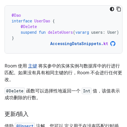
@Dao
interface
UserDao
{
@Delete
suspend
fun
deleteUsers
(
vararg
users
:
User
)
}
AccessingDataSnippets
.
kt
Room 使用
主键
将实参中的实体实例与数据库中的行进行
匹配。如果没有具有相同主键的行，Room 不会进行任何更
改。
@Delete
函数可以选择性地返回一个
Int
值，该值表示
成功删除的行数。
更新
/
插入
借助
@Upsert
注解，您可以 定义用于在没有匹配行时插