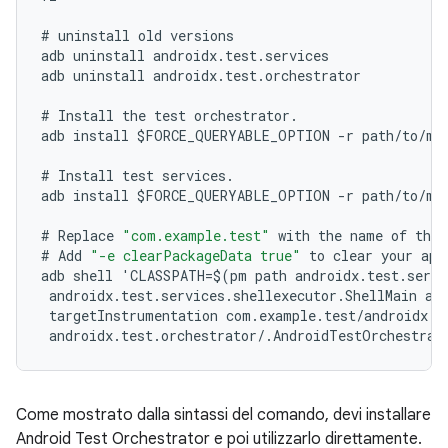
#
uninstall
old
versions
adb
uninstall
androidx
.
test
.
services
adb
uninstall
androidx
.
test
.
orchestrator
#
Install
the
test
orchestrator
.
adb
install
$
FORCE_QUERYABLE_OPTION
-
r
path
/
to
/
m2
#
Install
test
services
.
adb
install
$
FORCE_QUERYABLE_OPTION
-
r
path
/
to
/
m2
#
Replace
"com.example.test"
with
the
name
of
the
#
Add
"-e clearPackageData true"
to
clear
your
app
adb
shell
'
CLASSPATH
=
$
(
pm
path
androidx
.
test
.
servi
androidx
.
test
.
services
.
shellexecutor
.
ShellMain
am
targetInstrumentation
com
.
example
.
test
/
androidx
.
t
androidx
.
test
.
orchestrator
/
.
AndroidTestOrchestrat
Come mostrato dalla sintassi del comando, devi installare
Android Test Orchestrator e poi utilizzarlo direttamente.