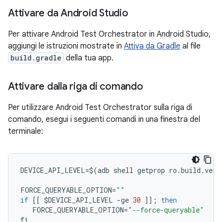
Attivare da Android Studio
Per attivare Android Test Orchestrator in Android Studio,
aggiungi le istruzioni mostrate in
Attiva da Gradle
al file
build.gradle
della tua app.
Attivare dalla riga di comando
Per utilizzare Android Test Orchestrator sulla riga di
comando, esegui i seguenti comandi in una finestra del
terminale:
DEVICE_API_LEVEL
=
$
(
adb
shell
getprop
ro
.
build
.
vers
FORCE_QUERYABLE_OPTION
=
""
if
[[
$
DEVICE_API_LEVEL
-
ge
30
]];
then
FORCE_QUERYABLE_OPTION
=
"--force-queryable"
fi