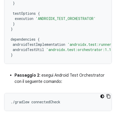
}
testOptions
{
execution
'ANDROIDX_TEST_ORCHESTRATOR'
}
}
dependencies
{
androidTestImplementation
'androidx.test:runner:1
androidTestUtil
'androidx.test:orchestrator:1.1.0
}
Passaggio 2
: esegui Android Test Orchestrator
con il seguente comando:
./
gradlew
connectedCheck