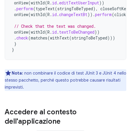
onView
(
withId
(
R
.
id
.
editTextUserInput
))
.
perform
(
typeText
(
stringToBeTyped
),
closeSoftKeyb
onView
(
withId
(
R
.
id
.
changeTextBt
)).
perform
(
click
(
// Check that the text was changed.
onView
(
withId
(
R
.
id
.
textToBeChanged
))
.
check
(
matches
(
withText
(
stringToBeTyped
)))
}
}
Nota:
non combinare il codice di test JUnit 3 e JUnit 4 nello
stesso pacchetto, perché questo potrebbe causare risultati
imprevisti.
Accedere al contesto
dell'applicazione