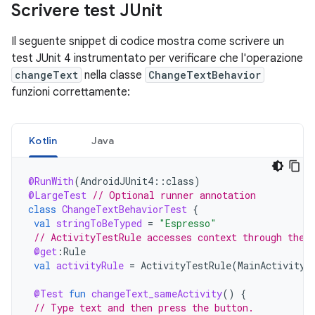
Scrivere test JUnit
Il seguente snippet di codice mostra come scrivere un
test JUnit 4 instrumentato per verificare che l'operazione
changeText
nella classe
ChangeTextBehavior
funzioni correttamente:
Kotlin
Java
@RunWith
(
AndroidJUnit4
::
class
)
@LargeTest
// Optional runner annotation
class
ChangeTextBehaviorTest
{
val
stringToBeTyped
=
"Espresso"
// ActivityTestRule accesses context through the 
@get
:
Rule
val
activityRule
=
ActivityTestRule
(
MainActivity
:
@Test
fun
changeText_sameActivity
()
{
// Type text and then press the button.