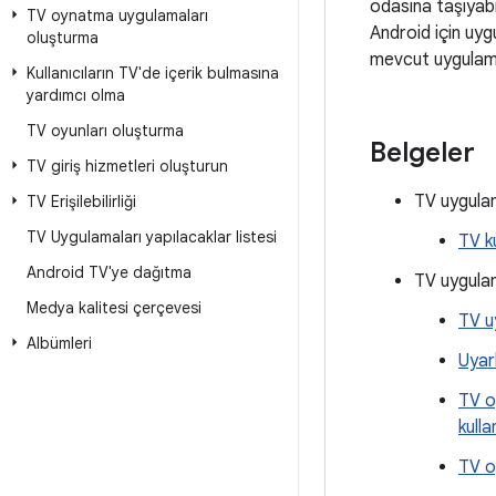
odasına taşıyabil
TV oynatma uygulamaları
Android için uyg
oluşturma
mevcut uygulamal
Kullanıcıların TV'de içerik bulmasına
yardımcı olma
TV oyunları oluşturma
Belgeler
TV giriş hizmetleri oluşturun
TV uygula
TV Erişilebilirliği
TV Uygulamaları yapılacaklar listesi
TV k
Android TV'ye dağıtma
TV uygulam
Medya kalitesi çerçevesi
TV u
Albümleri
Uyar
TV o
kulla
TV o