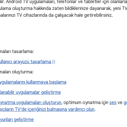
ir. Android TV uygulamaları, telefonlar ve tabletler için olanlarla 
ulama oluşturma hakkında zaten bildiklerinize dayanarak, yeni TV
arınızı TV cihazlarında da çalışacak hale getirebilirsiniz.
maları tasarlama:
ullanıcı arayüzü tasarlama ⍈
aları oluşturma:
ygulamalarını kullanmaya başlama
lanabilir uygulamalar geliştirme
ynatma uygulamaları oluşturun
, optimum oynatma için
ses
ve
g
nıcıların TV'de içeriğinizi bulmasına yardımcı olun
.
yunları geliştirme