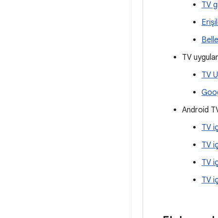
TV g
Erişi
Belle
TV uygulam
TV U
Goog
Android TV
TV i
TV i
TV i
TV i