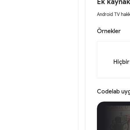
Ek kaynak
Android TV hakkı
Örnekler
Hiçbir
Codelab uyg