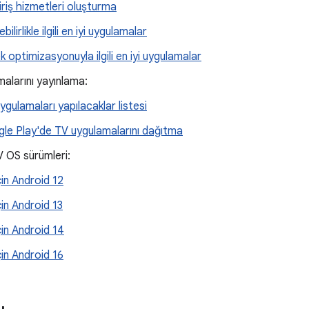
iriş hizmetleri oluşturma
lebilirlikle ilgili en iyi uygulamalar
k optimizasyonuyla ilgili en iyi uygulamalar
alarını yayınlama:
ygulamaları yapılacaklar listesi
le Play'de TV uygulamalarını dağıtma
 OS sürümleri:
çin Android 12
çin Android 13
çin Android 14
çin Android 16