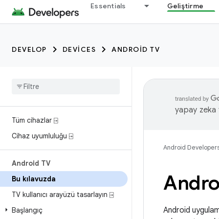
Essentials
Geliştirme
DEVELOP
DEVICES
ANDROID TV
yapay zeka t
Tüm cihazlar ⍈
Cihaz uyumluluğu ⍈
Android Developer
Android TV
Androi
Bu kılavuzda
TV kullanıcı arayüzü tasarlayın ⍈
Android uygulam
Başlangıç