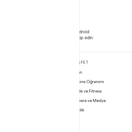
WeChat
WeChat'te Android
Developers'ı takip edin
ANDROID HAKKINDA
KEŞFET
DAHA FAZLA
Oyun
Android
Makine Öğrenimi
İşletmeler için Android
Sağlık ve Fitness
Güvenlik
Kamera ve Medya
Kaynak
Gizlilik
Haber
5G
Blog