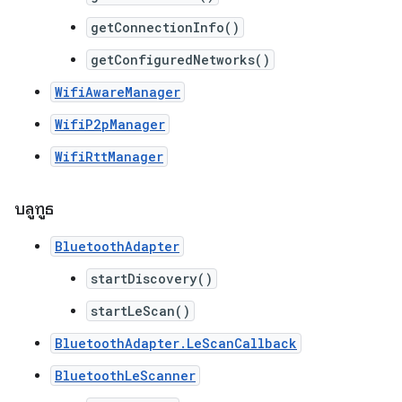
getConnectionInfo()
getConfiguredNetworks()
WifiAwareManager
WifiP2pManager
WifiRttManager
บลูทูธ
BluetoothAdapter
startDiscovery()
startLeScan()
BluetoothAdapter.LeScanCallback
BluetoothLeScanner