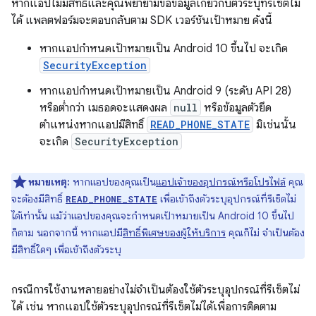
หากแอปไม่มีสิทธิ์และคุณพยายามขอข้อมูลเกี่ยวกับตัวระบุที่รีเซ็ตไม่
ได้ แพลตฟอร์มจะตอบกลับตาม SDK เวอร์ชันเป้าหมาย ดังนี้
หากแอปกำหนดเป้าหมายเป็น Android 10 ขึ้นไป จะเกิด
SecurityException
หากแอปกำหนดเป้าหมายเป็น Android 9 (ระดับ API 28)
หรือต่ำกว่า เมธอดจะแสดงผล
null
หรือข้อมูลตัวยึด
ตำแหน่งหากแอปมีสิทธิ์
READ_PHONE_STATE
มิเช่นนั้น
จะเกิด
SecurityException
หมายเหตุ:
หากแอปของคุณเป็น
แอปเจ้าของอุปกรณ์หรือโปรไฟล์
คุณ
จะต้องมีสิทธิ์
เพื่อเข้าถึงตัวระบุอุปกรณ์ที่รีเซ็ตไม่
READ_PHONE_STATE
ได้เท่านั้น แม้ว่าแอปของคุณจะกำหนดเป้าหมายเป็น Android 10 ขึ้นไป
ก็ตาม นอกจากนี้ หากแอปมี
สิทธิ์พิเศษของผู้ให้บริการ
คุณก็ไม่ จำเป็นต้อง
มีสิทธิ์ใดๆ เพื่อเข้าถึงตัวระบุ
กรณีการใช้งานหลายอย่างไม่จำเป็นต้องใช้ตัวระบุอุปกรณ์ที่รีเซ็ตไม่
ได้ เช่น หากแอปใช้ตัวระบุอุปกรณ์ที่รีเซ็ตไม่ได้เพื่อการติดตาม