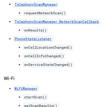
TelephonyScanManager
requestNetworkScan()
TelephonyScanManager.NetworkScanCallback
onResults()
PhoneStateListener
onCellLocationChanged()
onCellInfoChanged()
onServiceStateChanged()
Wi-Fi
WifiManager
startScan()
getScanResults()