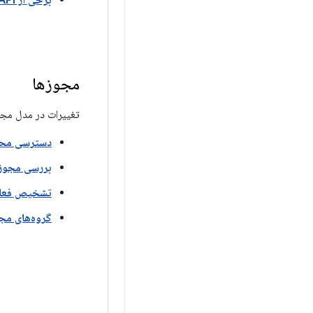
برخی از APIهای تلفن، بلوتوث، وای فای به مجوز مکان FINE نیاز دارند
مجوزها
تغییرات در مدل مجوز
دسترسی محد
بررسی مجوزها
تشخیص فعال
گروه‌های مج