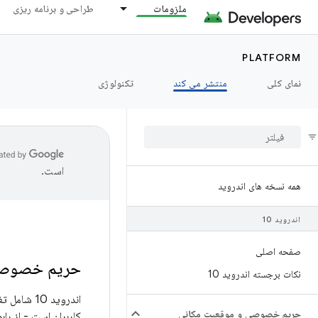
ملزومات
طراحی و برنامه ریزی
PLATFORM
نمای کلی
منتشر می کند
تکنولوژی
است.
همه نسخه های اندروید
اندروید 10
صفحه اصلی
حریم خصوصی د
نکات برجسته اندروید 10
اندروید 0
حریم خصوصی و موقعیت مکانی
کاربران است - از ر