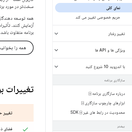
سخت‌تر در مورد برنام
نمای کلی
حریم خصوصی تغییر می کند
همه توسعه دهندگان 
آزمایش کنند. تأثیر
برنامه متفاوت باشد.
تغییر رفتار
همه را بخوانید
ویژگی ها و API ها
با اندروید 10 شروع کنید
سازگاری برنامه
تغییرات 
درباره سازگاری برنامه ⍈
ابزارهای چارچوب سازگاری ⍈
محدودیت در رابط های غیر SDK ⍈
تغییر 
بیشتر
فضای ذخ