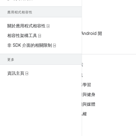
應用程式相容性
關於應用程式相容性 ⍈
WeChat
在 WeChat 上追蹤 Android 開
相容性架構工具 ⍈
發人員
非 SDK 介面的相關限制 ⍈
更多
深入瞭解 ANDROID
探索
資訊主頁 ⍈
Android
遊戲
企業專用 Android
機器學習
安全性
健康與健身
原始碼
相機與媒體
新聞
隱私權
網誌
5G
Podcast