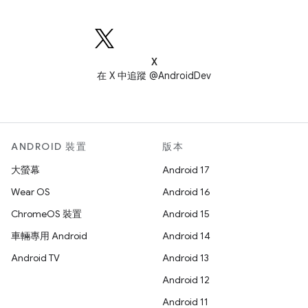
X
在 X 中追蹤 @AndroidDev
ANDROID 裝置
版本
大螢幕
Android 17
Wear OS
Android 16
ChromeOS 裝置
Android 15
車輛專用 Android
Android 14
Android TV
Android 13
Android 12
Android 11