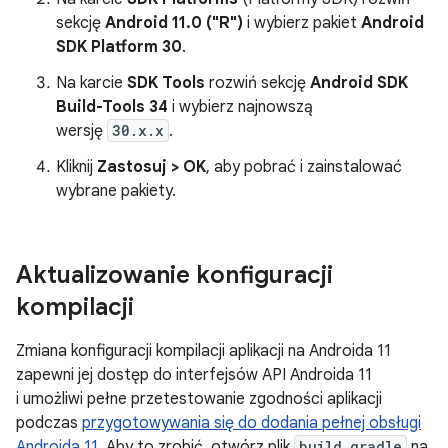
sekcję
Android 11.0 ("R")
i wybierz pakiet
Android
SDK Platform 30
.
Na karcie
SDK Tools
rozwiń sekcję
Android SDK
Build-Tools 34
i wybierz najnowszą
wersję
30.x.x
.
Kliknij
Zastosuj > OK
, aby pobrać i zainstalować
wybrane pakiety.
Aktualizowanie konfiguracji
kompilacji
Zmiana konfiguracji kompilacji aplikacji na Androida 11
zapewni jej dostęp do interfejsów API Androida 11
i umożliwi pełne przetestowanie zgodności aplikacji
podczas
przygotowywania się do dodania pełnej obsługi
Androida 11
. Aby to zrobić, otwórz plik
build.gradle
na