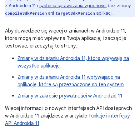
z Androidem 11 i
systemu sprawdzania zgodności
bez zmiany
ani
aplikacji.
compileSdkVersion
targetSdkVersion
Aby dowiedzieć się więcej o zmianach w Androidzie 11,
które mogą mieć wpływ na Twoją aplikację, i zacząć je
testować, przeczytaj te strony:
Zmiany w działaniu Androida 11, które wpływają na
wszystkie aplikacje
Zmiany w działaniu Androida 11 wpływające na
aplikacje, które są przeznaczone na ten system
Zmiany w zakresie prywatności w Androidzie 11
Więcej informacji o nowych interfejsach API dostępnych
w Androidzie 11 znajdziesz w artykule
Funkcje i interfejsy
API Androida 11
.