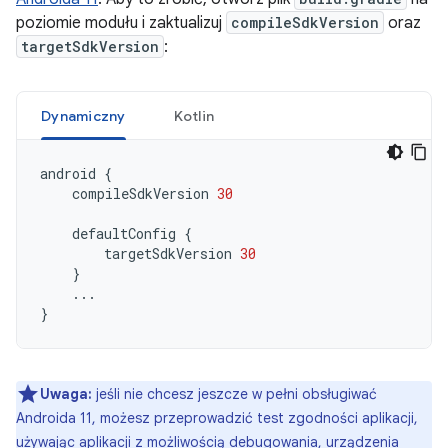
poziomie modułu i zaktualizuj
compileSdkVersion
oraz
targetSdkVersion
:
Dynamiczny
Kotlin
android
{
compileSdkVersion
30
defaultConfig
{
targetSdkVersion
30
}
...
}
Uwaga:
jeśli nie chcesz jeszcze w pełni obsługiwać
Androida 11, możesz przeprowadzić test zgodności aplikacji,
używając aplikacji z możliwością debugowania, urządzenia