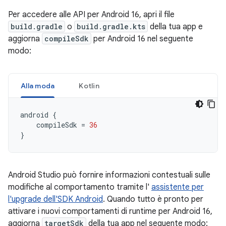
Per accedere alle API per Android 16, apri il file
build.gradle
o
build.gradle.kts
della tua app e
aggiorna
compileSdk
per Android 16 nel seguente
modo:
Alla moda
Kotlin
android
{
compileSdk
=
36
}
Android Studio può fornire informazioni contestuali sulle
modifiche al comportamento tramite l'
assistente per
l'upgrade dell'SDK Android
. Quando tutto è pronto per
attivare i nuovi comportamenti di runtime per Android 16,
aggiorna
targetSdk
della tua app nel seguente modo: