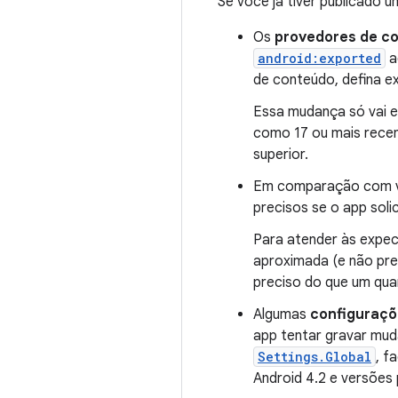
Se você já tiver publicado
Os
provedores de c
android:exported
a
de conteúdo, defina e
Essa mudança só vai e
como 17 ou mais recen
superior.
Em comparação com ve
precisos se o app soli
Para atender às expec
aproximada (e não prec
preciso do que um qua
Algumas
configuraçõ
app tentar gravar mud
Settings.Global
, f
Android 4.2 e versões 