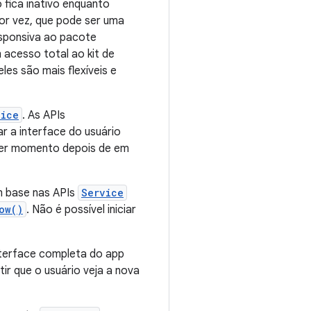
 fica inativo enquanto
or vez, que pode ser uma
esponsiva ao pacote
acesso total ao kit de
les são mais flexíveis e
vice
. As APIs
ar a interface do usuário
er momento depois de em
m base nas APIs
Service
ow()
. Não é possível iniciar
interface completa do app
ir que o usuário veja a nova