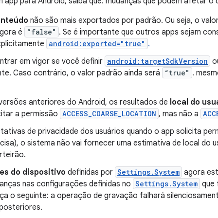
 um app para Android, saiba que: mudanças que podem afetar 
onteúdo
não são mais exportados por padrão. Ou seja, o valor
gora é
“false"
. Se é importante que outros apps sejam con
xplicitamente
android:exported="true"
.
ntrar em vigor se você definir
android:targetSdkVersion
o
te. Caso contrário, o valor padrão ainda será
“true"
. mesm
rsões anteriores do Android, os resultados de
local do usu
citar a permissão
ACCESS_COARSE_LOCATION
, mas não a
ACC
tativas de privacidade dos usuários quando o app solicita per
isa), o sistema não vai fornecer uma estimativa de local do u
rteirão.
es do dispositivo
definidas por
Settings.System
agora est
anças nas configurações definidas no
Settings.System
que 
aça o seguinte: a operação de gravação falhará silenciosamen
posteriores.