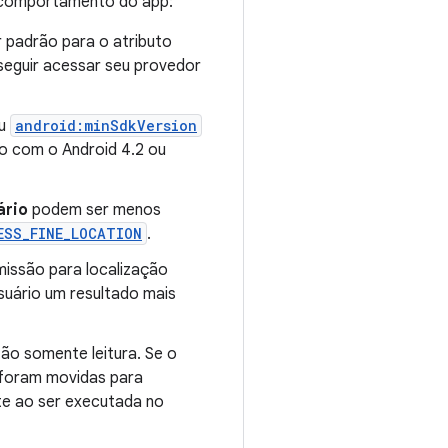
o comportamento do app:
 padrão para o atributo
seguir acessar seu provedor
u
android:minSdkVersion
o com o Android 4.2 ou
ário
podem ser menos
ESS_FINE_LOCATION
.
missão para localização
suário um resultado mais
ão somente leitura. Se o
foram movidas para
te ao ser executada no