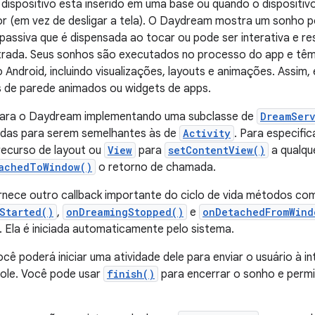
spositivo está inserido em uma base ou quando o dispositivo
 (em vez de desligar a tela). O Daydream mostra um sonho p
 passiva que é dispensada ao tocar ou pode ser interativa e r
rada. Seus sonhos são executados no processo do app e têm 
Android, incluindo visualizações, layouts e animações. Assim, e
 de parede animados ou widgets de apps.
para o Daydream implementando uma subclasse de
DreamSer
das para serem semelhantes às de
Activity
. Para especific
recurso de layout ou
View
para
setContentView()
a qualqu
achedToWindow()
o retorno de chamada.
nece outro callback importante do ciclo de vida métodos co
Started()
,
onDreamingStopped()
e
onDetachedFromWind
 Ela é iniciada automaticamente pelo sistema.
ocê poderá iniciar uma atividade dele para enviar o usuário à 
role. Você pode usar
finish()
para encerrar o sonho e permit