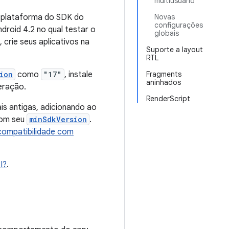
multiusuário
 plataforma do SDK do
Novas
configurações
droid 4.2 no qual testar o
globais
, crie seus aplicativos na
Suporte a layout
RTL
ion
como
"17"
, instale
Fragments
aninhados
eração.
RenderScript
s antigas, adicionando ao
com seu
minSdkVersion
.
compatibilidade com
I?
.