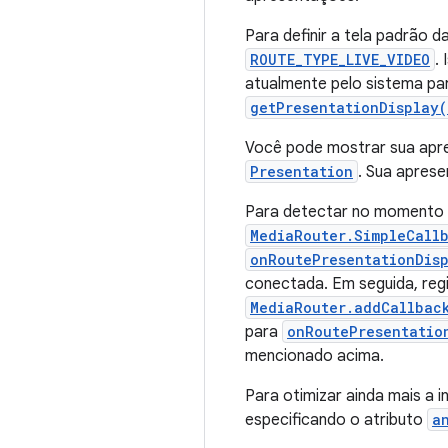
Para definir a tela padrão
ROUTE_TYPE_LIVE_VIDEO
.
atualmente pelo sistema pa
getPresentationDisplay(
Você pode mostrar sua apr
Presentation
. Sua aprese
Para detectar no momento d
MediaRouter.SimpleCall
onRoutePresentationDis
conectada. Em seguida, reg
MediaRouter.addCallbac
para
onRoutePresentatio
mencionado acima.
Para otimizar ainda mais a 
especificando o atributo
a