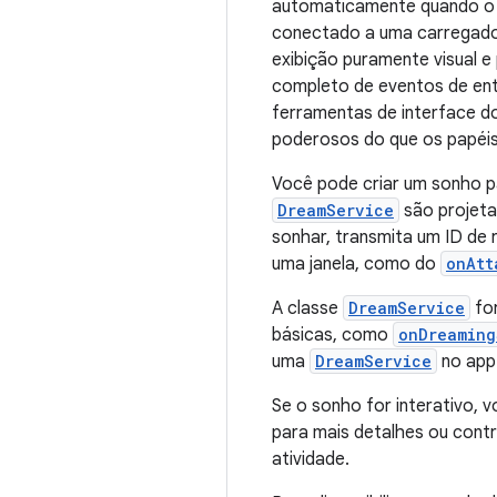
automaticamente quando o di
conectado a uma carregador
exibição puramente visual e
completo de eventos de ent
ferramentas de interface do 
poderosos do que os papéis
Você pode criar um sonho 
DreamService
são projeta
sonhar, transmita um ID de 
uma janela, como do
onAtt
A classe
DreamService
for
básicas, como
onDreaming
uma
DreamService
no app.
Se o sonho for interativo, v
para mais detalhes ou cont
atividade.