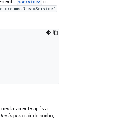
lemento
<service>
no
ce.dreams.DreamService"
.
i imediatamente após a
u
Início
para sair do sonho,