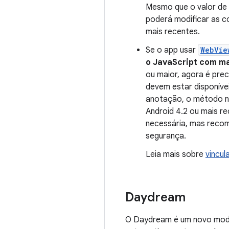
Mesmo que o valor de
poderá modificar as 
mais recentes.
Se o app usar
WebVie
o JavaScript com ma
ou maior, agora é pre
devem estar disponíve
anotação, o método n
Android 4.2 ou mais re
necessária, mas recom
segurança.
Leia mais sobre
vincul
Daydream
O Daydream é um novo modo d