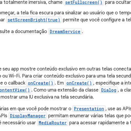
la totalmente imersiva, chame
setFullscreen()
para ocultar
çar, a tela fica escura para sinalizar ao usuário que o tempo 
mar
setScreenBright(true)
permite que você configure a tel
nsulte a documentação
DreamService
.
e seu app mostre conteúdo exclusivo em outras telas conecta
 ou Wi-Fi. Para criar conteúdo exclusivo para uma tela secund
e o callback
onCreate()
. Em
onCreate()
, especifique a in
ontentView()
. Como uma extensão da classe
Dialog
, a cl
mostrar uma IU exclusiva na tela secundária.
árias em que você pode mostrar o
Presentation
, use as API
APIs
DisplayManager
permitam enumerar várias telas que p
 necessário usar
MediaRouter
para acessar rapidamente a 