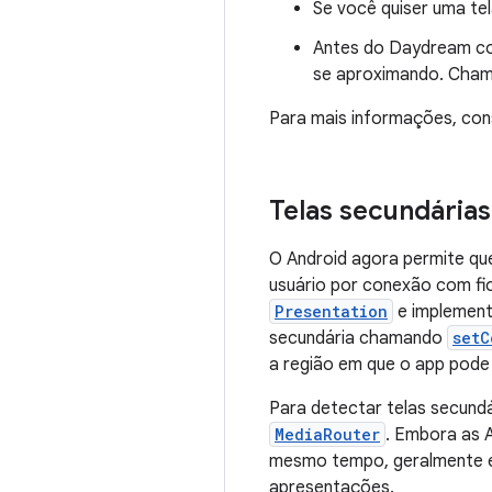
Se você quiser uma te
Antes do Daydream come
se aproximando. Cha
Para mais informações, co
Telas secundárias
O Android agora permite qu
usuário por conexão com fio
Presentation
e implement
secundária chamando
setC
a região em que o app pode 
Para detectar telas secund
MediaRouter
. Embora as 
mesmo tempo, geralmente é
apresentações.