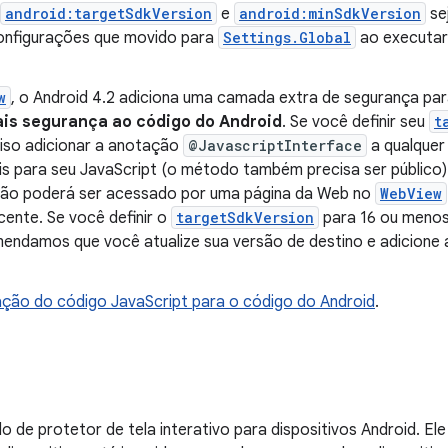
android:targetSdkVersion
e
android:minSdkVersion
se
configurações que movido para
Settings.Global
ao executar 
w
, o Android 4.2 adiciona uma camada extra de segurança pa
is segurança ao código do Android
. Se você definir seu
t
ciso adicionar a anotação
@JavascriptInterface
a qualquer
is para seu JavaScript (o método também precisa ser público)
ão poderá ser acessado por uma página da Web no
WebView
cente. Se você definir o
targetSdkVersion
para 16 ou menos
endamos que você atualize sua versão de destino e adicione
ação do código JavaScript para o código do Android
.
e protetor de tela interativo para dispositivos Android. Ele