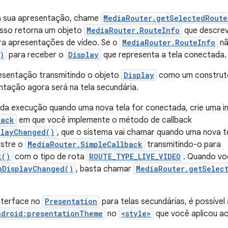
 da sua apresentação, chame
MediaRouter.getSelectedRoute
 Isso retorna um objeto
MediaRouter.RouteInfo
que descrev
ra apresentações de vídeo. Se o
MediaRouter.RouteInfo
nã
)
para receber o
Display
que representa a tela conectada.
esentação transmitindo o objeto
Display
como um construto
ntação agora será na tela secundária.
a execução quando uma nova tela for conectada, crie uma in
back
em que você implemente o método de callback
playChanged()
, que o sistema vai chamar quando uma nova t
istre o
MediaRouter.SimpleCallback
transmitindo-o para
k()
com o tipo de rota
ROUTE_TYPE_LIVE_VIDEO
. Quando v
nDisplayChanged()
, basta chamar
MediaRouter.getSelec
interface no
Presentation
para telas secundárias, é possível
ndroid:presentationTheme
no
<style>
que você aplicou ao 