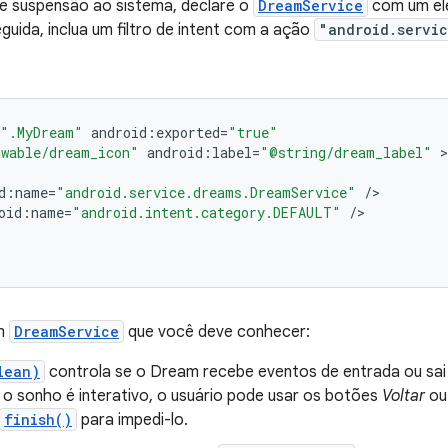
de suspensão ao sistema, declare o
DreamService
com um e
guida, inclua um filtro de intent com a ação
"android.servi
".MyDream"
android
:
exported
=
"true"
wable/dream_icon"
android
:
label
=
"@string/dream_label"
d
:
name
=
"android.service.dreams.DreamService"
/
oid
:
name
=
"android.intent.category.DEFAULT"
/
em
DreamService
que você deve conhecer:
lean)
controla se o Dream recebe eventos de entrada ou sa
 o sonho é interativo, o usuário pode usar os botões
Voltar
o
finish()
para impedi-lo.