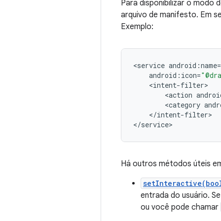
Para disponibilizar o modo 
arquivo de manifesto. Em se
Exemplo:
<
service
android
:
name
=
android
:
icon
=
"@dra
<
intent
-
filter
<
action
androi
<
category
andr
<
/
intent
-
filter
>

<
/
service
>
Há outros métodos úteis 
setInteractive(boo
entrada do usuário. Se
ou você pode chamar