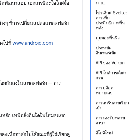
นักพัฒนาแอป เอกสารนี้จะไฮไลต์ข้อ
ทาง...
โปรเจ็กต์ Svelte:
การเพิ่ม
านต่างๆ ที่การเปลี่ยนแปลงแพลตฟอร์ม
ประสิทธิภาพพื้น
หลัง
มุมมองพื้นผิว
รดไปที่
www.android.com
ประหยัด
อินเทอร์เน็ต
API ของ Vulkan
API ไทล์การตั้งค่า
ด่วน
งพร้อมกันลงในแพลตฟอร์ม — การ
การบล็อก
หมายเลข
การสกรีนสายเรียก
เข้า
กันหรือ เหนือสิ่งอื่นใดในโหมดแยก
การรองรับหลาย
ภาษา
อีโมจิใหม่
ดงเนื้อหาต่อไปได้ขณะที่ผู้ใช้เรียกดู