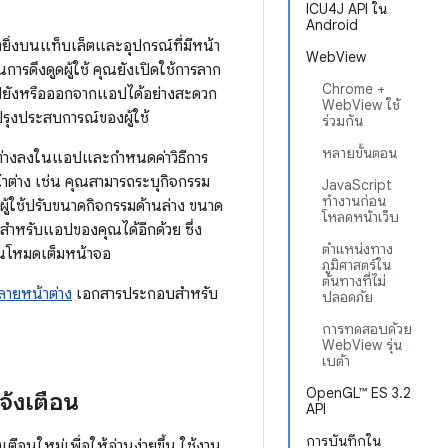
ICU4J API ใน
Android
ิ่งบนแท็บเล็ตและอุปกรณ์ที่มีหน้า
WebView
การดึงดูดผู้ใช้ คุณยังเปิดใช้การลาก
Chrome +
ไปยังหรือออกจากแอปได้อย่างสะดวก
WebView ใช้
ับปรุงประสบการณ์ของผู้ใช้
ร่วมกัน
หลายขั้นตอน
ต่างลงในแอปและกำหนดค่าวิธีการ
่าง เช่น คุณสามารถระบุกิจกรรม
JavaScript
ทำงานก่อน
ให้ผู้ใช้ปรับขนาดกิจกรรมด้านล่าง ขนาด
โหลดหน้าเว็บ
งสำหรับแอปของคุณได้อีกด้วย ซึ่ง
ตำแหน่งทาง
นโหมดเต็มหน้าจอ
ภูมิศาสตร์ใน
ต้นทางที่ไม่
ายหน้าต่าง
เอกสารประกอบสำหรับ
ปลอดภัย
การทดสอบด้วย
WebView รุ่น
เบต้า
OpenGL™ ES 3.2
จ้งเตือน
API
การบันทึกใน
อนใหม่เพื่อให้อ่านง่ายขึ้น ใช้งาน