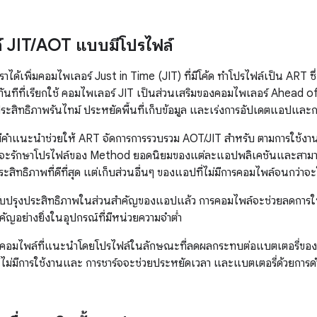
 JIT
/
AOT แบบมีโปรไฟล์
าได้เพิ่มคอมไพเลอร์ Just in Time (JIT) ที่มีโค้ด ทำโปรไฟล์เป็น ART ซ
ันทีที่เรียกใช้ คอมไพเลอร์ JIT เป็นส่วนเสริมของคอมไพเลอร์ Ahead 
ระสิทธิภาพรันไทม์ ประหยัดพื้นที่เก็บข้อมูล และเร่งการอัปเดตแอปแล
ำแนะนำช่วยให้ ART จัดการการรวบรวม AOT/JIT สำหรับ ตามการใช้งานจร
T จะรักษาโปรไฟล์ของ Method ยอดนิยมของแต่ละแอปพลิเคชันและสามาร
ระสิทธิภาพที่ดีที่สุด แต่เก็บส่วนอื่นๆ ของแอปที่ไม่มีการคอมไพล์จนกว่าจ
บปรุงประสิทธิภาพในส่วนสำคัญของแอปแล้ว การคอมไพล์จะช่วยลดการใช
ำคัญอย่างยิ่งในอุปกรณ์ที่มีหน่วยความจำต่ำ
คอมไพล์ที่แนะนำโดยโปรไฟล์ในลักษณะที่ลดผลกระทบต่อแบตเตอรี่ของ
์ไม่มีการใช้งานและ การชาร์จจะช่วยประหยัดเวลา และแบตเตอรี่ด้วยการด