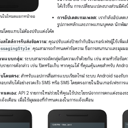
ได้เร็วขึ้น การเปลี่ยนแปลงบางส่วนมีดังนี
านในโหมดแยกหน้าจอ
การอัปเดตเทมเพลต
: เรากําลังอัปเด
รูปภาพหลักและภาพแทนบุคคล นักพัฒ
่โดยแทบไม่ต้องปรับแต่งโค้ด
งสไตล์การรับส่งข้อความ
: คุณปรับแต่งป้ายกำกับอินเทอร์เฟซผู้ใช้เพิ่มเ
essagingStyle
คุณสามารถกำหนดค่าข้อความ ชื่อการสนทนาและมุมมอง
ือนแบบกลุ่ม
: ระบบสามารถจัดกลุ่มข้อความเข้าด้วยกัน เช่น ตามหัวข้อข้อ
บรายการดังกล่าว เช่น ปิดหรือเก็บ หากคุณได้ ที่คุณคุ้นเคยสำหรับ Andro
ับโดยตรง
: สำหรับแอปการสื่อสารแบบเรียลไทม์ ระบบ Android รองร
้ใช้ตอบกลับได้อย่างรวดเร็ว SMS หรือ SMS โดยตรงภายในอินเทอร์เฟซการแ
กำหนดเอง
: API 2 รายการใหม่ช่วยให้คุณใช้ประโยชน์จากการตกแต่งของระ
จ้งเตือน เมื่อใช้มุมมองที่กําหนดเองในการแจ้งเตือน