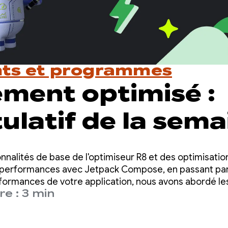
ts et programmes
ement optimisé :
ulatif de la sema
rée aux
nnalités de base de l'optimiseur R8 et des optimisation
rmances
s performances avec Jetpack Compose, en passant pa
formances de votre application, nous avons abordé les o
e : 3 min
vous avez besoin pour créer une application performan