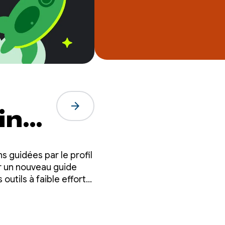
arrow_forward
ine
s guidées par le profil
r un nouveau guide
utils à faible effort
te.