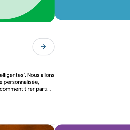
arrow_forward
elligentes". Nous allons
 à
e personnalisée,
 comment tirer parti
es dans le cloud.