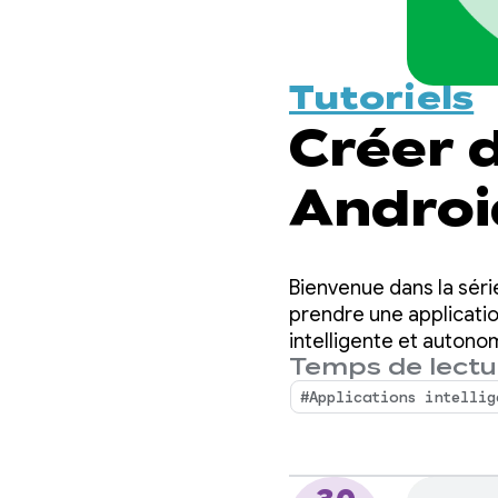
Tutoriels
Créer 
Android
intégr
Bienvenue dans la série
d'intel
prendre une applicati
intelligente et autono
Temps de lectur
de Firebase AI Logic p
l'aide
#Applications intellig