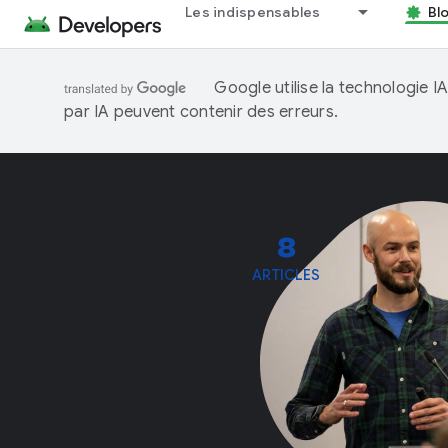
Les indispensables
Bl
Google utilise la technologie 
par IA peuvent contenir des erreurs.
8
ARTICLES