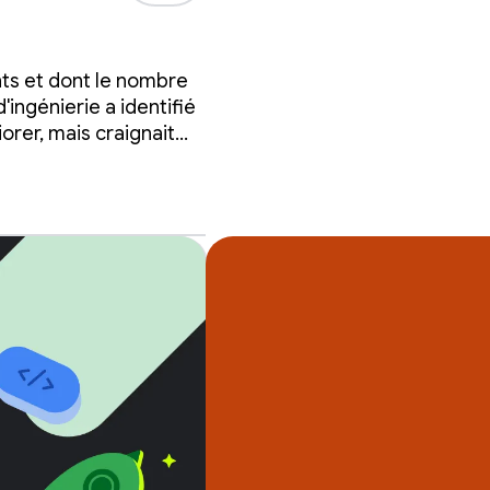
35%
nts et dont le nombre
 à
'ingénierie a identifié
rer, mais craignait