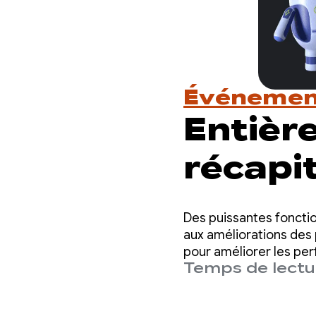
Événemen
Entièr
récapit
consac
Des puissantes fonctio
perfo
aux améliorations de
pour améliorer les per
Temps de lectur
et à fort impact dont 