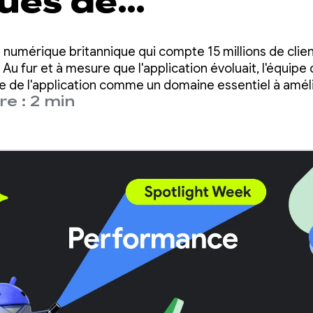
ues de
mances jusqu'à 
numérique britannique qui compte 15 millions de clie
à une simple mise
u fur et à mesure que l'application évoluait, l'équipe d
 de l'application comme un domaine essentiel à amélio
e : 2 min
 des modifications importantes de sa base de code.
e R8