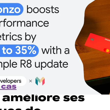
 cas
améliore ses