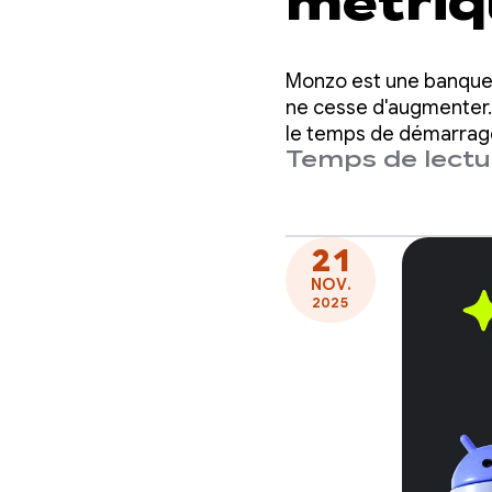
métriq
perfor
Monzo est une banque 
grâce 
ne cesse d'augmenter. A
le temps de démarrage
Temps de lectur
que cela ne nécessite
jour d
21
NOV.
2025