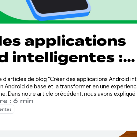
des applications
 intelligentes :
er le système
 d'articles de blog "Créer des applications Android int
ligence d'Android
on Android de base et la transformer en une expérienc
me. Dans notre article précédent, nous avons expliqué
e : 6 min
our créer des fonctionnalités d'IA hybrides et hébergé
 d'AppFunctions
entes