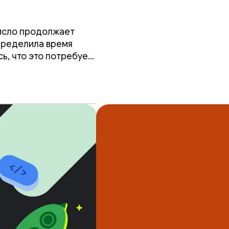
ю до
число продолжает
пределила время
ь, что это потребует