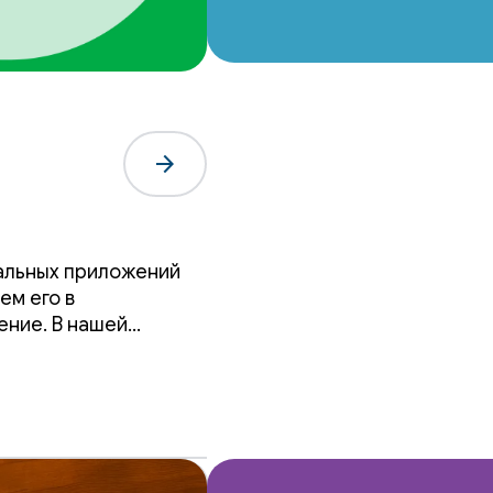
arrow_forward
уальных приложений
ем его в
ение. В нашей
для создания