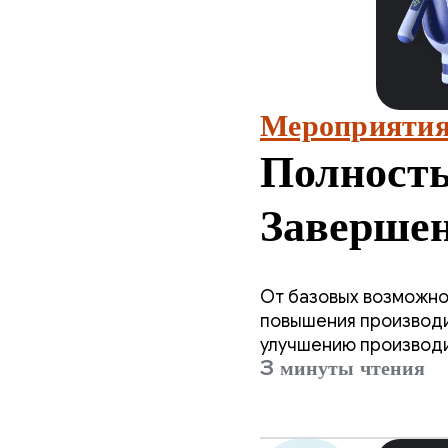
Мероприятия
Полность
Завершен
анализу 
От базовых возможно
повышения производи
улучшению производи
3 минуты чтения
использовании, но в
высокопроизводитель