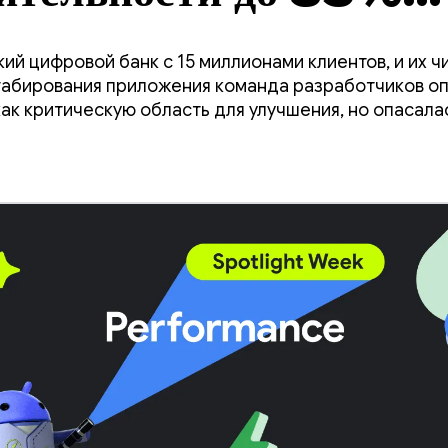
я простому обновлени
ий цифровой банк с 15 миллионами клиентов, и их 
табирования приложения команда разработчиков о
ак критическую область для улучшения, но опасалас
ий в коде.