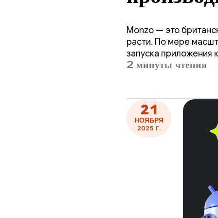
благодар
Monzo — это британск
R8.
расти. По мере масш
запуска приложения к
2 минуты чтения
значительных изменен
21
НОЯБРЯ
2025 Г.