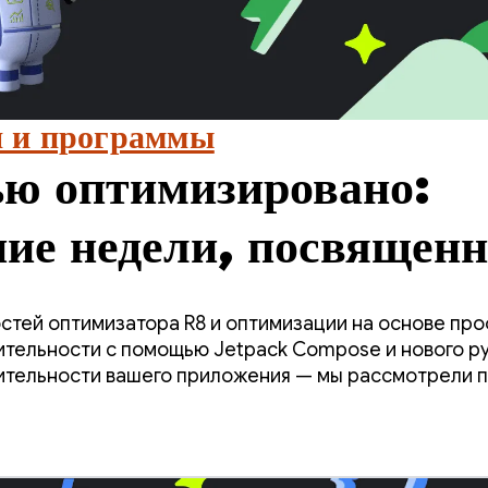
 и программы
ю оптимизировано:
ие недели, посвящен
производительности.
стей оптимизатора R8 и оптимизации на основе пр
тельности с помощью Jetpack Compose и нового р
тельности вашего приложения — мы рассмотрели п
ысокоэффективные инструменты, необходимые для 
ного приложения.