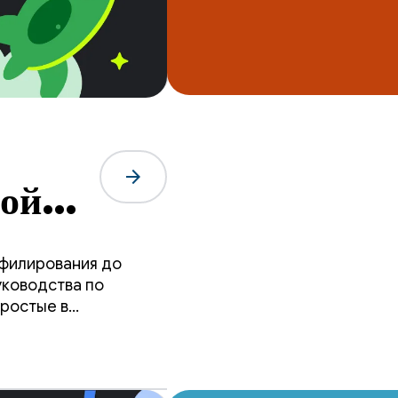
arrow_forward
ной
офилирования до
уководства по
ростые в
создания