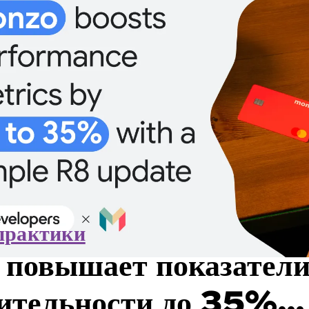
практики
овышает показател
дительности до 35%