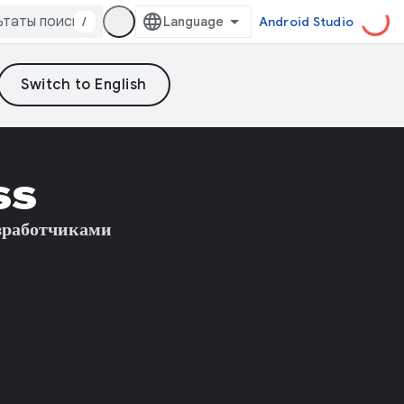
/
Android Studio
ss
зработчиками