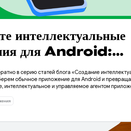
те интеллектуальные
ния для Android:
уйте их в
ратно в серию статей блога «Создание интеллект
туальную систему
 берем обычное приложение для Android и превраща
, интеллектуальное и управляемое агентом прилож
 рассмотрели, как использовать Firebase AI Logic 
 с помощью
 функций искусственного интеллекта.
жения
ctions.