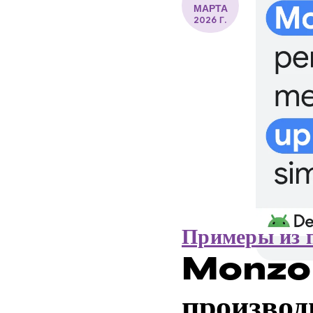
МАРТА
2026 Г.
Примеры из 
Monzo п
произво