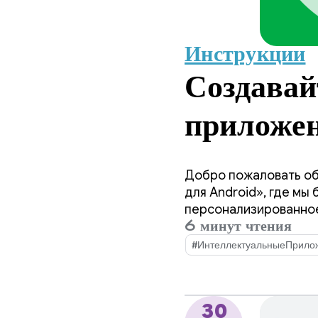
Инструкции
Создавай
приложе
интегрир
Добро пожаловать об
интеллек
для Android», где мы
персонализированное
6 минут чтения
предыдущей статье мы
Android
облачных и гибридных
#ИнтеллектуальныеПрило
AppFun
30