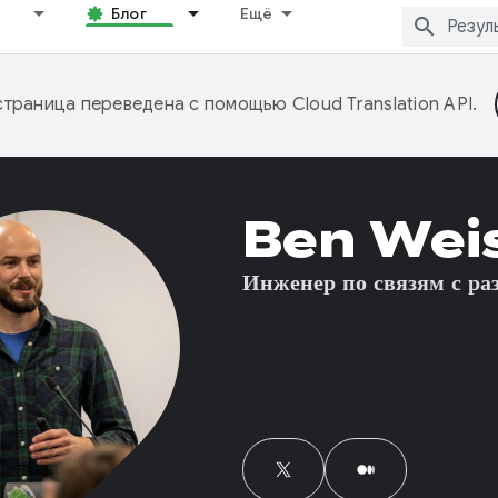
Блог
Ещё
страница переведена с помощью
Cloud Translation API
.
Ben Wei
Инженер по связям с ра