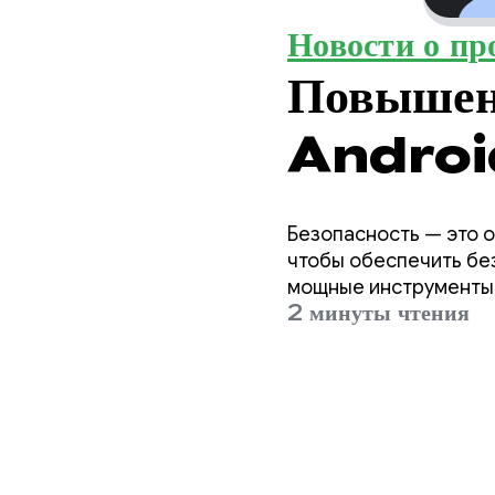
Новости о пр
Повышени
Android
программ
Безопасность — это 
доступ к
чтобы обеспечить бе
мощные инструменты и
2 минуты чтения
приложе