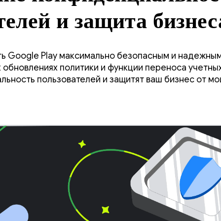
телей и защита бизнес
я обновленным прави
ь Google Play максимально безопасным и надежным
 обновлениях политики и функции переноса учетных
льность пользователей и защитят ваш бизнес от м