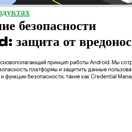
одуктах
е безопасности
: защита от вредоно
, которые могут полу
основополагающий принцип работы Android. Мы сотр
 данным вашего
зопасность платформы и защитить данные пользова
 функции безопасности, такие как Credential Mana
ния.