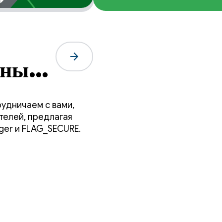
arrow_forward
сных
чить
удничаем с вами,
телей, предлагая
ger и FLAG_SECURE.