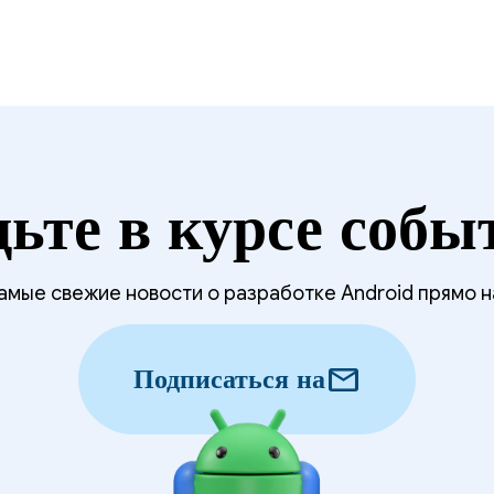
дьте в курсе собы
мые свежие новости о разработке Android прямо н
mail
Подписаться на