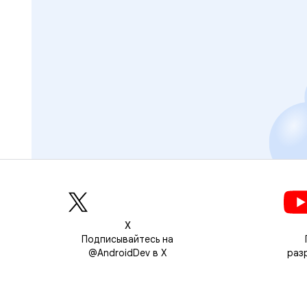
Х
Подписывайтесь на
@AndroidDev в X
раз