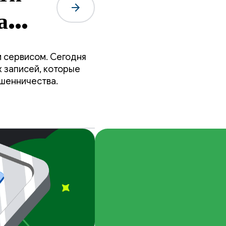
arrow_forward
а
лам
 сервисом. Сегодня
 записей, которые
ошенничества.